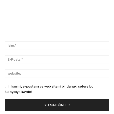
Yorum:
İsi
E-
Pos
Web
Ismimi, e-postamı ve web sitemi bir dahaki sefere bu
tarayıcıya kaydet.