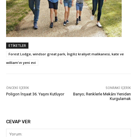
ETIKETLER
Forest Lodge, windsor great park, İngiliz kraliyet malikanesi, kate ve
william'ın yeni evi
ÖNCEKI İÇERIK
SONRAKI İÇERIK
Poligon İnşaat 36. Yaşını Kutluyor
Banyo; Renklerle Mekânı Yeniden
Kurgulamak
CEVAP VER