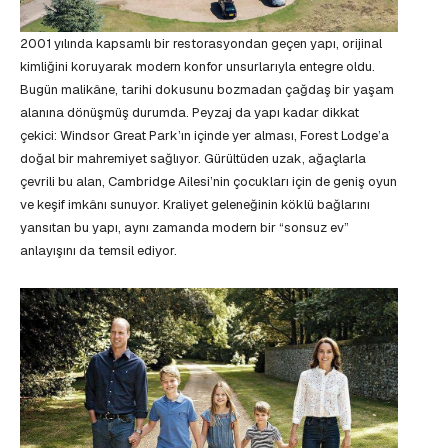
2001 yılında kapsamlı bir restorasyondan geçen yapı, orijinal
kimliğini koruyarak modern konfor unsurlarıyla entegre oldu.
Bugün malikâne, tarihi dokusunu bozmadan çağdaş bir yaşam
alanına dönüşmüş durumda. Peyzaj da yapı kadar dikkat
çekici: Windsor Great Park’ın içinde yer alması, Forest Lodge’a
doğal bir mahremiyet sağlıyor. Gürültüden uzak, ağaçlarla
çevrili bu alan, Cambridge Ailesi’nin çocukları için de geniş oyun
ve keşif imkânı sunuyor. Kraliyet geleneğinin köklü bağlarını
yansıtan bu yapı, aynı zamanda modern bir “sonsuz ev”
anlayışını da temsil ediyor.