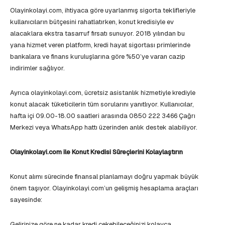
Olayinkolayi.com, ihtiyaca göre uyarlanmış sigorta teklifleriyle
kullanıcıların bütçesini rahatlatırken, konut kredisiyle ev
alacaklara ekstra tasarruf fırsatı sunuyor. 2018 yılından bu
yana hizmet veren platform, kredi hayat sigortası primlerinde
bankalara ve finans kuruluşlarına göre %50’ye varan cazip
indirimler sağlıyor.
Ayrıca olayinkolayi.com, ücretsiz asistanlık hizmetiyle krediyle
konut alacak tüketicilerin tüm sorularını yanıtlıyor. Kullanıcılar,
hafta içi 09.00-18.00 saatleri arasında 0850 222 3466 Çağrı
Merkezi veya WhatsApp hattı üzerinden anlık destek alabiliyor.
Olayinkolayi.com ile Konut Kredisi Süreçlerini Kolaylaştırın
Konut alımı sürecinde finansal planlamayı doğru yapmak büyük
önem taşıyor. Olayinkolayi.com’un gelişmiş hesaplama araçları
sayesinde:
Gelirinize göre ne kadar kredi çekebileceğinizi kolayca