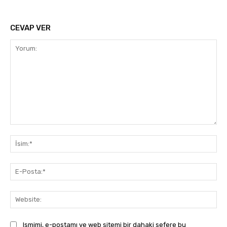
CEVAP VER
Yorum:
İsi
E-
Pos
Web
Ismimi, e-postamı ve web sitemi bir dahaki sefere bu