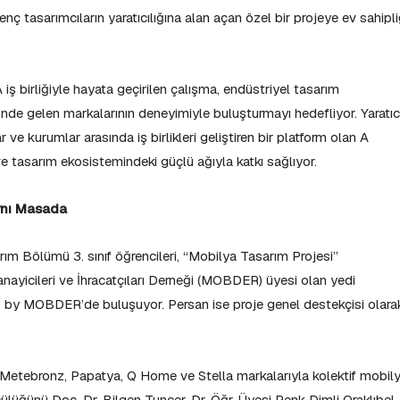
ç tasarımcıların yaratıcılığına alan açan özel bir projeye ev sahipli
ş birliğiyle hayata geçirilen çalışma, endüstriyel tasarım
ün önde gelen markalarının deneyimiyle buluşturmayı hedefliyor. Yaratıc
 ve kurumlar arasında iş birlikleri geliştiren bir platform olan A
 tasarım ekosistemindeki güçlü ağıyla katkı sağlıyor.
ynı Masada
rım Bölümü 3. sınıf öğrencileri, “Mobilya Tasarım Projesi”
yicileri ve İhracatçıları Derneği (MOBDER) üyesi olan yedi
by MOBDER’de buluşuyor. Persan ise proje genel destekçisi olara
, Metebronz, Papatya, Q Home ve Stella markalarıyla kolektif mobil
cülüğünü Doç. Dr. Bilgen Tuncer, Dr. Öğr. Üyesi Renk Dimli Oraklıbel