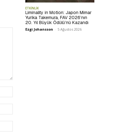
ETKİNLİK
Liminality in Motion: Japon Mimar
Yurika Takemura, FAV 2026’nın
20. Yıl Büyük Ödülü’nü Kazandı
Ezgi Johansson
-
5 Ağustos 2026
İsim:*
E-
Posta:*
Website: