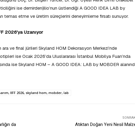
eticiliğini ise demirden|ilio’nun üstlendiği A GOOD IDEA LAB by
temas etme ve üretim süreçlerini deneyimleme fırsatı sunuyor.
FF 2026’ya Uzanıyor
ın ara ve final jürileri Skyland HOM Dekorasyon Merkezi’nde
totipleri ise Ocak 2026’da Uluslararası İstanbul Mobilya Fuarı’nda
nrasında ise Skyland HOM – A GOOD IDEA: LAB by MOBDER alanınd
asarım, IIFF 2026, skyland hom, mobder, lab
SONRAKI
rlığın da
Atıktan Doğan Yeni Nesil Mal