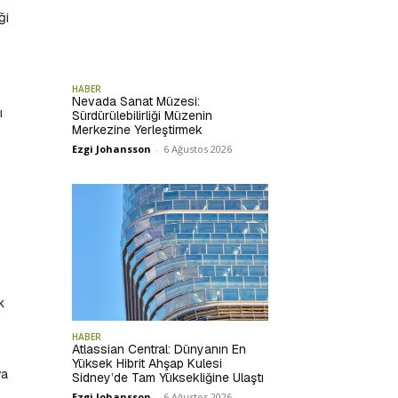
ği
HABER
Nevada Sanat Müzesi:
ı
Sürdürülebilirliği Müzenin
Merkezine Yerleştirmek
Ezgi Johansson
-
6 Ağustos 2026
k
HABER
Atlassian Central: Dünyanın En
Yüksek Hibrit Ahşap Kulesi
ya
Sidney’de Tam Yüksekliğine Ulaştı
Ezgi Johansson
-
6 Ağustos 2026