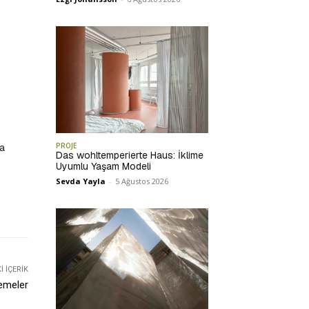
a
PROJE
Das wohltemperierte Haus: İklime
Uyumlu Yaşam Modeli
Sevda Yayla
-
5 Ağustos 2026
 İÇERIK
zemeler