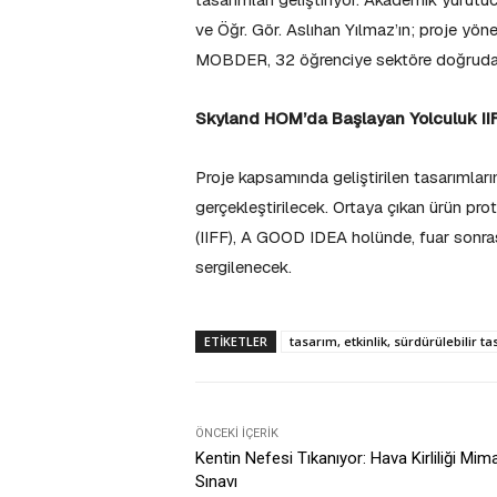
ve Öğr. Gör. Aslıhan Yılmaz’ın; proje yön
MOBDER, 32 öğrenciye sektöre doğrudan 
Skyland HOM’da Başlayan Yolculuk II
Proje kapsamında geliştirilen tasarımlar
gerçekleştirilecek. Ortaya çıkan ürün pro
(IIFF), A GOOD IDEA holünde, fuar so
sergilenecek.
ETIKETLER
tasarım, etkinlik, sürdürülebilir t
ÖNCEKI İÇERIK
Kentin Nefesi Tıkanıyor: Hava Kirliliği Mima
Sınavı