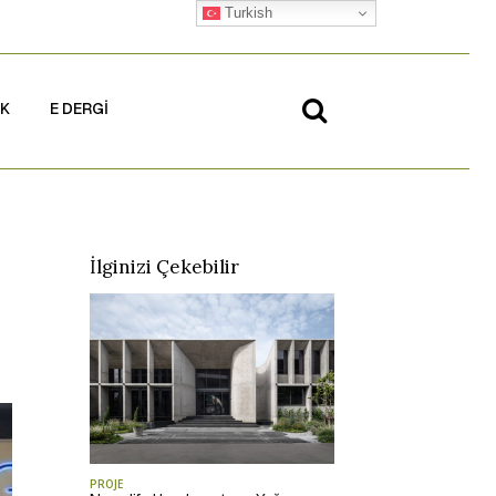
Turkish
İK
E DERGİ
İlginizi Çekebilir
PROJE