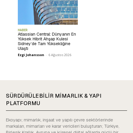
HABER
Atlassian Central: Dünyanın En
Yüksek Hibrit Ahşap Kulesi
Sidney’de Tam Yüksekliğine
Ulaştı
Ezgi Johansson
-
6 Ağustos 2026
SÜRDÜRÜLEBİLİR MİMARLIK & YAPI
PLATFORMU
Ekoyapı; mimarlık, inşaat ve yapılı çevre sektörlerinde
markaları, mimarları ve karar vericileri buluşturan; Türkiye,
Birleşik Krallık, Avrupa ve küresel dijital ağlarda güçlü bir