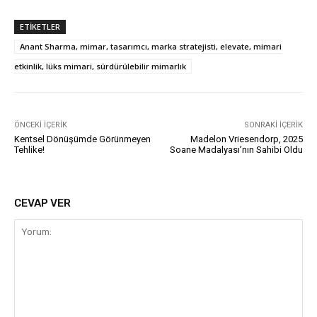
ETIKETLER
Anant Sharma, mimar, tasarımcı, marka stratejisti, elevate, mimari
etkinlik, lüks mimari, sürdürülebilir mimarlık
ÖNCEKI İÇERIK
SONRAKI İÇERIK
Kentsel Dönüşümde Görünmeyen
Madelon Vriesendorp, 2025
Tehlike!
Soane Madalyası’nın Sahibi Oldu
CEVAP VER