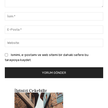
Yorum:
İsi
E-
Pos
Web
Ismimi, e-postamı ve web sitemi bir dahaki sefere bu
tarayıcıya kaydet.
İlginizi Çekebilir