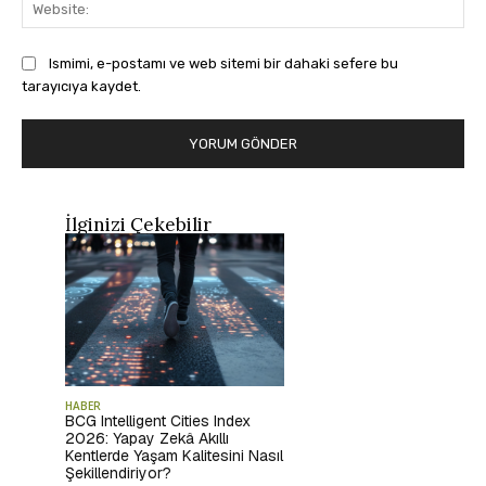
Web
Ismimi, e-postamı ve web sitemi bir dahaki sefere bu
tarayıcıya kaydet.
İlginizi Çekebilir
HABER
BCG Intelligent Cities Index
2026: Yapay Zekâ Akıllı
Kentlerde Yaşam Kalitesini Nasıl
Şekillendiriyor?