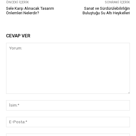
ÖNCEKI İÇERIK
SONRAKI İÇERIK
Sele Karşı Alınacak Tasarım
Sanat ve Sürdürülebilirliğin
Önlemleri Nelerdir?
Buluştuğu Su Altı Heykelleri
CEVAP VER
Yorum:
İsi
E-
Pos