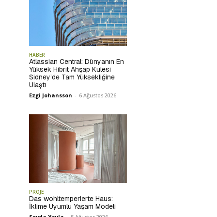
HABER
Atlassian Central: Dünyanın En
Yüksek Hibrit Ahşap Kulesi
Sidney’de Tam Yüksekliğine
Ulaştı
Ezgi Johansson
-
6 Ağustos 2026
PROJE
Das wohltemperierte Haus:
İklime Uyumlu Yaşam Modeli
Sevda Yayla
-
5 Ağustos 2026