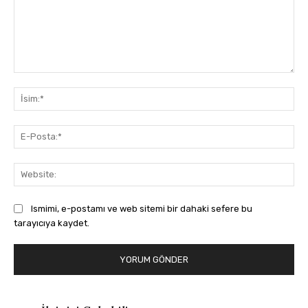
Yorum:
İsi
E-
Pos
Web
Ismimi, e-postamı ve web sitemi bir dahaki sefere bu
tarayıcıya kaydet.