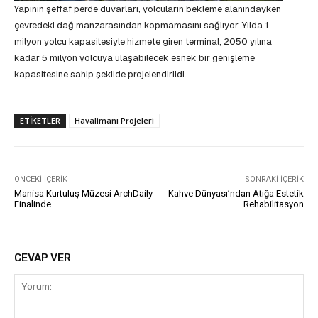
Yapının şeffaf perde duvarları, yolcuların bekleme alanındayken
çevredeki dağ manzarasından kopmamasını sağlıyor. Yılda 1
milyon yolcu kapasitesiyle hizmete giren terminal, 2050 yılına
kadar 5 milyon yolcuya ulaşabilecek esnek bir genişleme
kapasitesine sahip şekilde projelendirildi.
ETIKETLER
Havalimanı Projeleri
ÖNCEKI İÇERIK
SONRAKI İÇERIK
Manisa Kurtuluş Müzesi ArchDaily
Kahve Dünyası’ndan Atığa Estetik
Finalinde
Rehabilitasyon
CEVAP VER