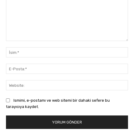
Yorum:
İsi
E-
Pos
Web
Ismimi, e-postamı ve web sitemi bir dahaki sefere bu
tarayıcıya kaydet.