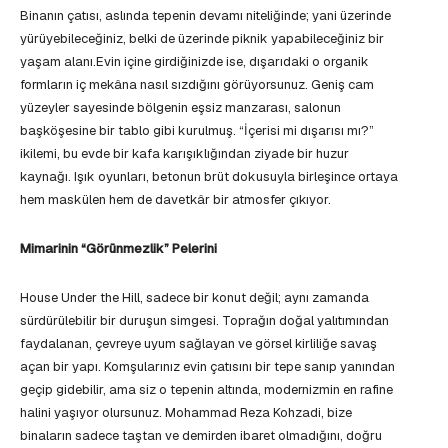
Binanın çatısı, aslında tepenin devamı niteliğinde; yani üzerinde
yürüyebileceğiniz, belki de üzerinde piknik yapabileceğiniz bir
yaşam alanı.Evin içine girdiğinizde ise, dışarıdaki o organik
formların iç mekâna nasıl sızdığını görüyorsunuz. Geniş cam
yüzeyler sayesinde bölgenin eşsiz manzarası, salonun
başköşesine bir tablo gibi kurulmuş. “İçerisi mi dışarısı mı?”
ikilemi, bu evde bir kafa karışıklığından ziyade bir huzur
kaynağı. Işık oyunları, betonun brüt dokusuyla birleşince ortaya
hem maskülen hem de davetkâr bir atmosfer çıkıyor.
Mimarinin “Görünmezlik” Pelerini
House Under the Hill, sadece bir konut değil; aynı zamanda
sürdürülebilir bir duruşun simgesi. Toprağın doğal yalıtımından
faydalanan, çevreye uyum sağlayan ve görsel kirliliğe savaş
açan bir yapı. Komşularınız evin çatısını bir tepe sanıp yanından
geçip gidebilir, ama siz o tepenin altında, modernizmin en rafine
halini yaşıyor olursunuz. Mohammad Reza Kohzadi, bize
binaların sadece taştan ve demirden ibaret olmadığını, doğru