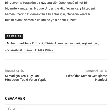
bir vizyonla toprağın bir uzvuna dönüşebileceğini net bir
biçimde kanıtlamış. House Under the Hill, “evim karşıki tepenin
hemen üzerinde” demekten sıkılanlar için, “tepenin kendisi
benim evim” demenin en stilize yolu sanki. Sizce?
ETIKETLER
Mohammad Reza Kohzadi, fütüristik, modern mimari, yeşil mimari,
sürdürülebilir mimarlık, MRK Office
ÖNCEKI İÇERIK
SONRAKI İÇERIK
Mimarlığın Yeni Duyuları:
Hilton’dan Mimari Genişleme
Hisseden, Tepki Veren Yapılar
Hamlesi
CEVAP VER