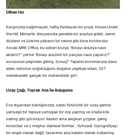
Dilhan Hız
Karşınızda bağırmayan, hatta fısıldayan bir proje: House Under
the Hill. Mimarlık dünyasında genelde bir araziye gidilir, zemin
düzlenir ve üzerine yabancı bir nesne gibi bina kondurulur.
Ancak MRK Office, bu ezberi bozup “Binayı araziye nasıl
ekleriz?” yerine “Binayı arazinin bir parçası nasıl yaparız?”
sorusunun peşinden gitmiş. Sonuç? Tepenin kıvrımlarıyla dans
eden, betonun soğukluğunu doğanın yeşiliyle ısıtan, 327
metrekarelik gerçek bir mühendislik şiiri.
Uzay Çağı, Toprak Ana İle Buluşursa
Eve dışarıdan baktığınızda, sanki fütüristik bir uzay gemisi
yemyeşil bir tepeye yumuşak bir iniş yapmış ve orada kök
salmış gibi görünüyor. Keskin ama akışkan çizgiler, geniş
konsollar ve o meşhur dairesel formlar… Kohzadi, topografyayı
bir engel olarak değil, tasarımın ana kalemi olarak kullanmış.