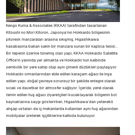
Kengo Kuma & Associates (KKAA) tarafından tasarlanan
Kitoushi no Mori Kitoron, Japonya’nın Hokkaido bölgesinin
pitoresk manzaraları arasına sıkışmış, Higashikawa
kasabasına bakan sakin bir manzara sunan bir kaplıca tesisi…
Bir tepenin üzerine tünemiş olan yapı, KKAA Hokkaido Satellite
Office’in yanında yer almakta ve Hokkaido’nun kalbinde
sembolik bir yere sahip olup aynı çimenli düzlükleri paylaşıyor.
Hokkaido ormanlarından elde edilen karaçam ağacı ile inşa
edilen yapı, doğal çevreye sorunsuz bir şekilde entegre olarak
sıcak ve davetkar bir atmosfer sağlıyor. İçeride, yerel olarak
temin edilen huş ağacı ziyaretçileri kucaklayarak bölgenin bol
kaynaklarına saygı gösterirken, Higashikawa’dan yetenekli
ahşap ustaları da iç mekanlarda kullanılan aynı huş ağacından
mobilyalar üreterek işçiliklerine katkıda bulunuyor.