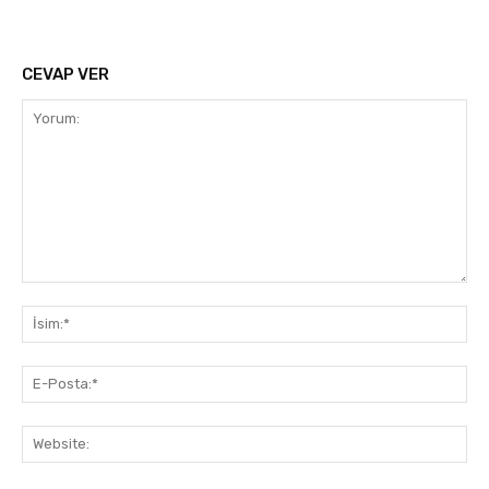
CEVAP VER
Yorum:
İsi
E-
Pos
Web