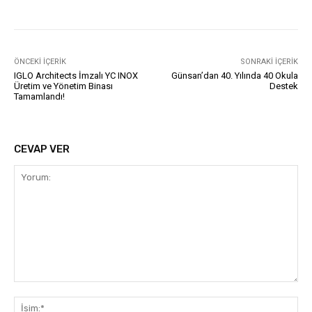
ÖNCEKI İÇERIK
SONRAKI İÇERIK
IGLO Architects İmzalı YC INOX
Günsan’dan 40. Yılında 40 Okula
Üretim ve Yönetim Binası
Destek
Tamamlandı!
CEVAP VER
Yorum:
İsi