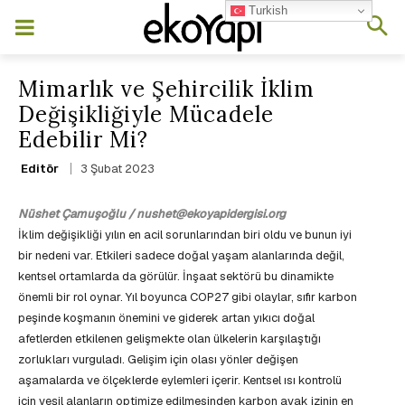
Turkish
Mimarlık ve Şehircilik İklim
Değişikliğiyle Mücadele
Edebilir Mi?
3 Şubat 2023
Editör
Nüshet Çamuşoğlu / nushet@ekoyapidergisi.org
İklim değişikliği yılın en acil sorunlarından biri oldu ve bunun iyi
bir nedeni var. Etkileri sadece doğal yaşam alanlarında değil,
kentsel ortamlarda da görülür. İnşaat sektörü bu dinamikte
önemli bir rol oynar. Yıl boyunca COP27 gibi olaylar, sıfır karbon
peşinde koşmanın önemini ve giderek artan yıkıcı doğal
afetlerden etkilenen gelişmekte olan ülkelerin karşılaştığı
zorlukları vurguladı. Gelişim için olası yönler değişen
aşamalarda ve ölçeklerde eylemleri içerir. Kentsel ısı kontrolü
için yeşil alanların optimize edilmesinden karbon ayak izinin en