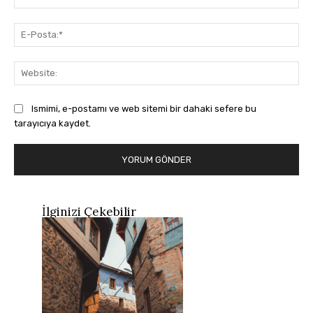
E-
Pos
Web
Ismimi, e-postamı ve web sitemi bir dahaki sefere bu
tarayıcıya kaydet.
İlginizi Çekebilir