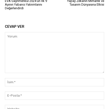
EVA Gayrimenkul 2024’ün İlk 9
Yapay Zekanın Mimarlık ve
Ayının Yabancı Yatırımlarını
Tasarım Dünyasına Etkisi
Değerlendirdi
CEVAP VER
Yorum:
İsi
E-
Pos
Web