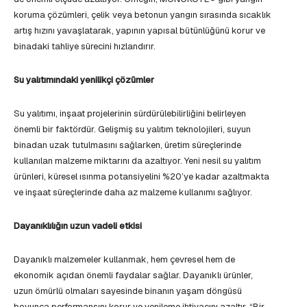
koruma çözümleri, çelik veya betonun yangın sırasında sıcaklık
artış hızını yavaşlatarak, yapının yapısal bütünlüğünü korur ve
binadaki tahliye sürecini hızlandırır.
Su yalıtımındaki yenilikçi çözümler
Su yalıtımı, inşaat projelerinin sürdürülebilirliğini belirleyen
önemli bir faktördür. Gelişmiş su yalıtım teknolojileri, suyun
binadan uzak tutulmasını sağlarken, üretim süreçlerinde
kullanılan malzeme miktarını da azaltıyor. Yeni nesil su yalıtım
ürünleri, küresel ısınma potansiyelini %20’ye kadar azaltmakta
ve inşaat süreçlerinde daha az malzeme kullanımı sağlıyor.
Dayanıklılığın uzun vadeli etkisi
Dayanıklı malzemeler kullanmak, hem çevresel hem de
ekonomik açıdan önemli faydalar sağlar. Dayanıklı ürünler,
uzun ömürlü olmaları sayesinde binanın yaşam döngüsü
boyunca performansını korur ve yenileme ihtiyacını azaltır. “Bir