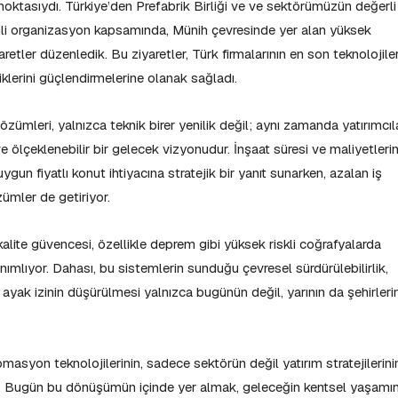
noktasıydı. Türkiye’den Prefabrik Birliği ve ve sektörümüzün değerli
nemli organizasyon kapsamında, Münih çevresinde yer alan yüksek
aretler düzenledik. Bu ziyaretler, Türk firmalarının en son teknolojiler
liklerini güçlendirmelerine olanak sağladı.
ümleri, yalnızca teknik birer yenilik değil; aynı zamanda yatırımcıl
ve ölçeklenebilir bir gelecek vizyonudur. İnşaat süresi ve maliyetlerin
gun fiyatlı konut ihtiyacına stratejik bir yanıt sunarken, azalan iş
zümler de getiriyor.
alite güvencesi, özellikle deprem gibi yüksek riskli coğrafyalarda
nımlıyor. Dahası, bu sistemlerin sunduğu çevresel sürdürülebilirlik,
n ayak izinin düşürülmesi yalnızca bugünün değil, yarının da şehirlerin
asyon teknolojilerinin, sadece sektörün değil yatırım stratejilerini
r. Bugün bu dönüşümün içinde yer almak, geleceğin kentsel yaşamı