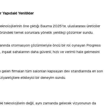
 Yapıdaki Yenilikler
olojilerinin öne çıktığı Bauma 2025’te, uluslararası üreticiler
ktöründeki temel sorunlara yönelik yenilikçi çözümler sundu.
 alanında otomasyon çözümleriyle öncü bir rol oynayan Progress
, inşaat sahalarının daha güvenli, hızlı ve verimli hale gelmesini
de gelen firmaları tüm salonları kapsayan dev standlarında en son
k ziyaretçilere etkileyici bir deneyim sundu.
i teknolojilerin değil, aynı zamanda gelecek vizyonunun da