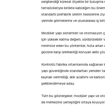
sergilendiği küresel ölçekte bir buluşma 
temsilcileriyle birlikte katıldığım bu ö
standartlı prefabrik üretim tesislerine ziy
yerinde görmelerine ve uluslararası iş bir
Modüler yapı sistemleri ve otomasyon çöz
için yüksek katma değerli, sürdürülebilir 
minimize eden bu yöntemler, hızla artan uy
gücüne karşı üretkenliği koruyan akıllı çö
Kontrollü fabrika ortamlarında sağlanan k
yapı güvenliğinde standartları yeniden ta
kaynak verimliliği, atık azaltımı ve karbo
şekillendirmeye aday.
Tüm bu göstergeler, modüler yapı ve otom
de merkezine yerleştiğini ortaya koyuyo