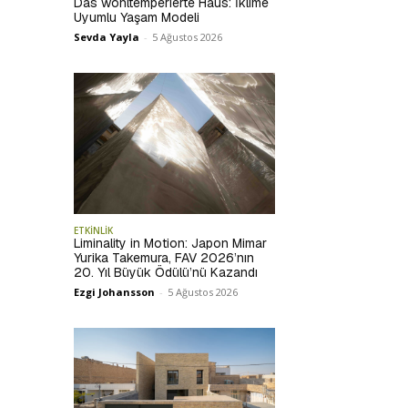
Das wohltemperierte Haus: İklime
Uyumlu Yaşam Modeli
Sevda Yayla
-
5 Ağustos 2026
ETKİNLİK
Liminality in Motion: Japon Mimar
Yurika Takemura, FAV 2026’nın
20. Yıl Büyük Ödülü’nü Kazandı
Ezgi Johansson
-
5 Ağustos 2026