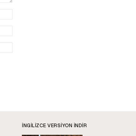
İsim:*
E-
Posta:*
Website:
INGILIZCE VERSIYON INDIR