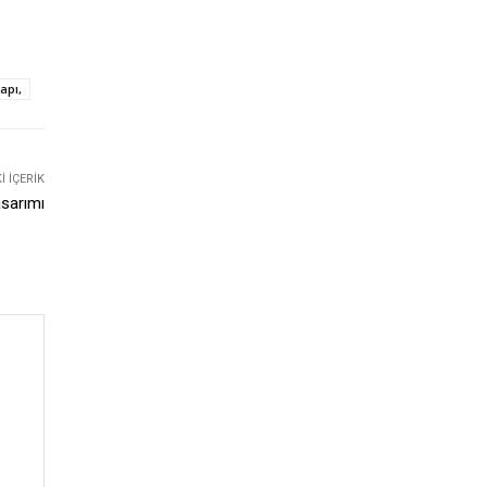
apı,
 İÇERIK
asarımı