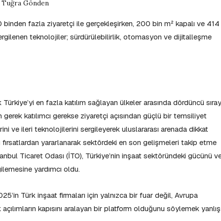
ı Tuğra Gönden
0 binden fazla ziyaretçi ile gerçekleşirken, 200 bin m² kapalı ve 414
rgilenen teknolojiler; sürdürülebilirlik, otomasyon ve dijitalleşme
Türkiye’yi en fazla katılım sağlayan ülkeler arasında dördüncü sıra
n gerek katılımcı gerekse ziyaretçi açısından güçlü bir temsiliyet
ini ve ileri teknolojilerini sergileyerek uluslararası arenada dikkat
u fırsatlardan yararlanarak sektördeki en son gelişmeleri takip etme
anbul Ticaret Odası (İTO), Türkiye’nin inşaat sektöründeki gücünü v
rgilemesine yardımcı oldu.
’in Türk inşaat firmaları için yalnızca bir fuar değil, Avrupa
jik açılımların kapısını aralayan bir platform olduğunu söylemek yanlış