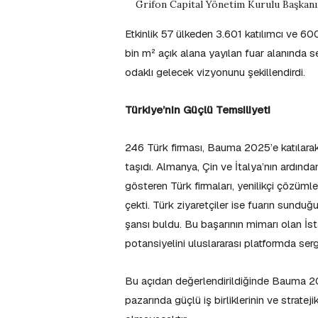
Grifon Capital Yönetim Kurulu Başkan
Etkinlik 57 ülkeden 3.601 katılımcı ve 60
bin m² açık alana yayılan fuar alanında se
odaklı gelecek vizyonunu şekillendirdi.
Türkiye’nin Güçlü Temsiliyeti
246 Türk firması, Bauma 2025’e katılarak 
taşıdı. Almanya, Çin ve İtalya’nın ardında
gösteren Türk firmaları, yenilikçi çözümler
çekti. Türk ziyaretçiler ise fuarın sunduğ
şansı buldu. Bu başarının mimarı olan İst
potansiyelini uluslararası platformda se
Bu açıdan değerlendirildiğinde Bauma 2025
pazarında güçlü iş birliklerinin ve strate