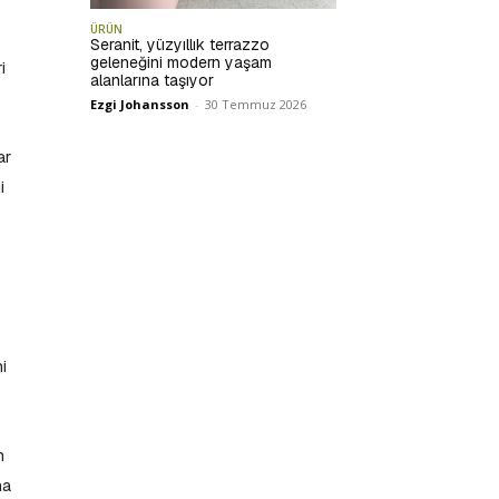
ÜRÜN
Seranit, yüzyıllık terrazzo
geleneğini modern yaşam
i
alanlarına taşıyor
Ezgi Johansson
-
30 Temmuz 2026
ar
i
i
n
na