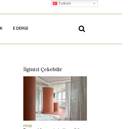
Turkish
İK
E DERGİ
İlginizi Çekebilir
PROJE