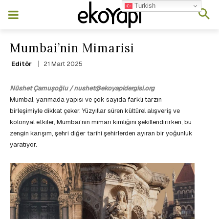
Turkish
Mumbai’nin Mimarisi
21 Mart 2025
Editör
Nüshet Çamuşoğlu / nushet@ekoyapidergisi.org
Mumbai, yarımada yapısı ve çok sayıda farklı tarzın
birleşimiyle dikkat çeker. Yüzyıllar süren kültürel alışveriş ve
kolonyal etkiler, Mumbai’nin mimari kimliğini şekillendirirken, bu
zengin karışım, şehri diğer tarihi şehirlerden ayıran bir yoğunluk
yaratıyor.