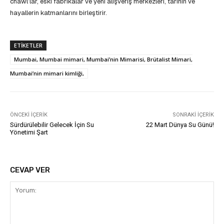
chawl’lar, eski fabrikalar ve yeni alışveriş merkezleri, tarihin ve
hayallerin katmanlarını birleştirir.
ETIKETLER
Mumbai, Mumbai mimari, Mumbai’nin Mimarisi, Brütalist Mimari,
Mumbai’nin mimari kimliği,
ÖNCEKI İÇERIK
SONRAKI İÇERIK
Sürdürülebilir Gelecek İçin Su
22 Mart Dünya Su Günü!
Yönetimi Şart
CEVAP VER