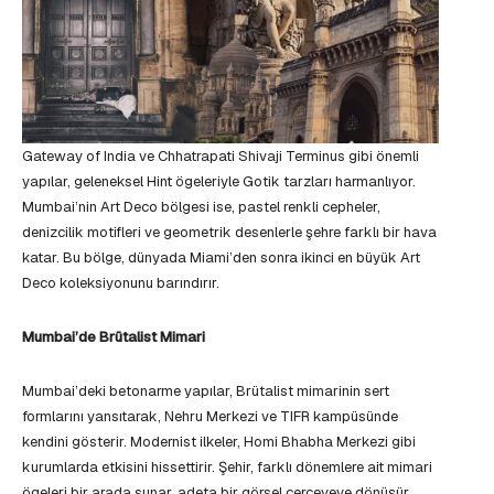
Gateway of India ve Chhatrapati Shivaji Terminus gibi önemli
yapılar, geleneksel Hint ögeleriyle Gotik tarzları harmanlıyor.
Mumbai’nin Art Deco bölgesi ise, pastel renkli cepheler,
denizcilik motifleri ve geometrik desenlerle şehre farklı bir hava
katar. Bu bölge, dünyada Miami’den sonra ikinci en büyük Art
Deco koleksiyonunu barındırır.
Mumbai’de Brütalist Mimari
Mumbai’deki betonarme yapılar, Brütalist mimarinin sert
formlarını yansıtarak, Nehru Merkezi ve TIFR kampüsünde
kendini gösterir. Modernist ilkeler, Homi Bhabha Merkezi gibi
kurumlarda etkisini hissettirir. Şehir, farklı dönemlere ait mimari
ögeleri bir arada sunar, adeta bir görsel çerçeveye dönüşür.