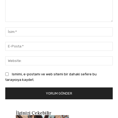
Yorum:
İsi
E-
Pos
Web
Ismimi, e-postamı ve web sitemi bir dahaki sefere bu
tarayıcıya kaydet.
İlginizi Çekebilir