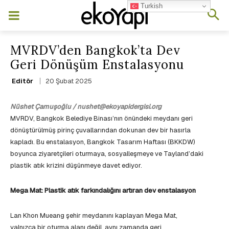
Turkish
MVRDV’den Bangkok’ta Dev
Geri Dönüşüm Enstalasyonu
20 Şubat 2025
Editör
Nüshet Çamuşoğlu / nushet@ekoyapidergisi.org
MVRDV, Bangkok Belediye Binası’nın önündeki meydanı geri
dönüştürülmüş pirinç çuvallarından dokunan dev bir hasırla
kapladı. Bu enstalasyon, Bangkok Tasarım Haftası (BKKDW)
boyunca ziyaretçileri oturmaya, sosyalleşmeye ve Tayland’daki
plastik atık krizini düşünmeye davet ediyor.
Mega Mat: Plastik atık farkındalığını artıran dev enstalasyon
Lan Khon Mueang şehir meydanını kaplayan Mega Mat,
yalnızca bir oturma alanı değil, aynı zamanda geri