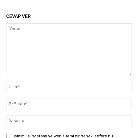
CEVAP VER
Yorum:
İsi
E-
Pos
Web
Ismimi, e-postamı ve web sitemi bir dahaki sefere bu