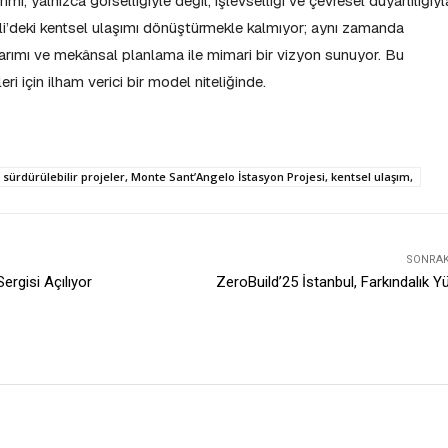
, yalnızca görselliğiyle değil, işlevselliği ve çevresel duyarlılığıyl
li’deki kentsel ulaşımı dönüştürmekle kalmıyor; aynı zamanda
sarımı ve mekânsal planlama ile mimari bir vizyon sunuyor. Bu
eri için ilham verici bir model niteliğinde.
 sürdürülebilir projeler, Monte Sant’Angelo İstasyon Projesi, kentsel ulaşım,
SONRAKI
ergisi Açılıyor
ZeroBuild’25 İstanbul, Farkındalık Yü