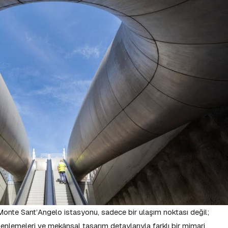
 Monte Sant’Angelo istasyonu, sadece bir ulaşım noktası değil;
zenlemeleri ve mekânsal tasarım detaylarıyla farklı bir mimari