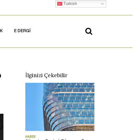
Turkish
İK
E DERGİ
o
İlginizi Çekebilir
HABER