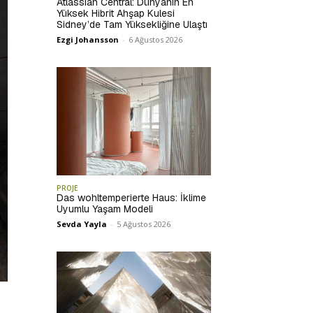
Atlassian Central: Dünyanın En
Yüksek Hibrit Ahşap Kulesi
Sidney’de Tam Yüksekliğine Ulaştı
Ezgi Johansson
-
6 Ağustos 2026
PROJE
Das wohltemperierte Haus: İklime
Uyumlu Yaşam Modeli
Sevda Yayla
-
5 Ağustos 2026