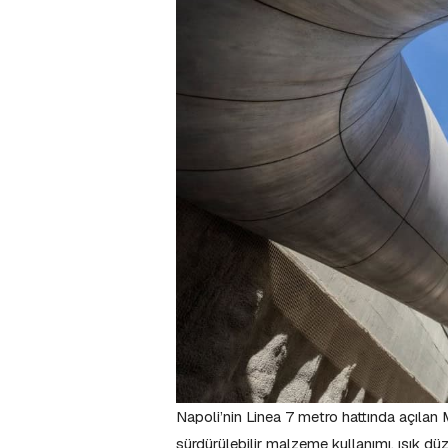
Napoli’nin Linea 7 metro hattında açılan
sürdürülebilir malzeme kullanımı, ışık dü