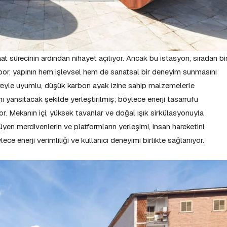
at sürecinin ardından nihayet açılıyor. Ancak bu istasyon, sıradan bi
or, yapının hem işlevsel hem de sanatsal bir deneyim sunmasını
reyle uyumlu, düşük karbon ayak izine sahip malzemelerle
ı yansıtacak şekilde yerleştirilmiş; böylece enerji tasarrufu
yor. Mekanın içi, yüksek tavanlar ve doğal ışık sirkülasyonuyla
üyen merdivenlerin ve platformların yerleşimi, insan hareketini
e enerji verimliliği ve kullanıcı deneyimi birlikte sağlanıyor.