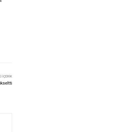
a
 İÇERIK
kseltti