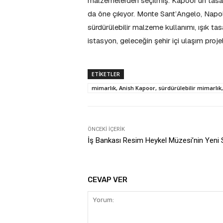
malzemelerden seçilmiş. Kapoor’un tasarımı
da öne çıkıyor. Monte Sant’Angelo, Napo
sürdürülebilir malzeme kullanımı, ışık ta
istasyon, geleceğin şehir içi ulaşım projel
ETIKETLER
mimarlık, Anish Kapoor, sürdürülebilir mimarlık,
ÖNCEKI İÇERIK
İş Bankası Resim Heykel Müzesi’nin Yeni S
CEVAP VER