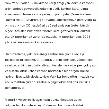
New York Eyaleti, iklim krizine karşı attığı yeni adımla karbonu
artık sadece çevre politikalarının değil, kentsel karar alma
süreçlerinin de merkezine yerleştiriyor. Eyalet Çevre Koruma
Dairesi’nin (DEC) yürürlüğe koyduğu düzenlemeye göre, yılda 10
bin metrik ton CO₂ eşdeğeri ve üzeri emisyon üreten büyük
ölçekli tesisler, 2027’den itibaren sera gazı verilerini düzenli
olarak raporlamak zorunda olacak. İlk raporlamalar, 2026
yılına ait emisyonları kapsayacak.
Bu düzenleme, yalnızca enerji santrallerini ya da sanayi
tesislerini ilgilendirmiyor. Elektrik üretiminden atık yönetimine,
yakıt tedarikinden büyük altyapı tesislerine kadar pek çok yapı
ve sistem, artık kentin karbon haritasının bir parçası haline
geliyor. Başka bir deyişle, New York karbonu görünmez bir yan
etki olmaktan çıkarıp, kentsel ölçeğin okunabilir bir verisine
dönüştürüyor.
Mimarlık ve şehircilik açısından bakıldığında bu adım,
“ölçmeden dönüştüremeyiz” ilkesinin kamusal ölçekteki