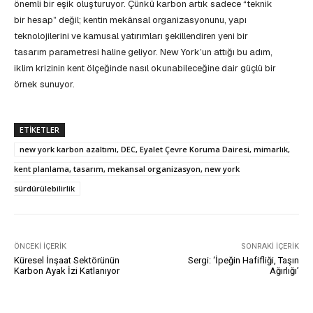
önemli bir eşik oluşturuyor. Çünkü karbon artık sadece “teknik
bir hesap” değil; kentin mekânsal organizasyonunu, yapı
teknolojilerini ve kamusal yatırımları şekillendiren yeni bir
tasarım parametresi haline geliyor. New York’un attığı bu adım,
iklim krizinin kent ölçeğinde nasıl okunabileceğine dair güçlü bir
örnek sunuyor.
ETIKETLER
new york karbon azaltımı, DEC, Eyalet Çevre Koruma Dairesi, mimarlık,
kent planlama, tasarım, mekansal organizasyon, new york
sürdürülebilirlik
ÖNCEKI İÇERIK
SONRAKI İÇERIK
Küresel İnşaat Sektörünün
Sergi: ‘İpeğin Hafifliği, Taşın
Karbon Ayak İzi Katlanıyor
Ağırlığı’