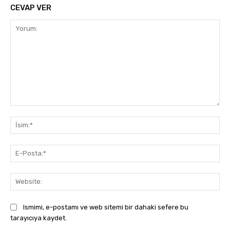
CEVAP VER
Yorum:
İsi
E-
Pos
Web
Ismimi, e-postamı ve web sitemi bir dahaki sefere bu
tarayıcıya kaydet.