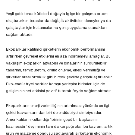
Yeşil çatılı teras kütlelerİ doğayla iç içe bir çalışma ortamı
oluştururken teraslar da değİşİk aktiviteler, deneyler ya da
çalıştaylar için kullanıcılarına geniş uygulama olanakları
sağlamaktadır.
Ekoparklar katılımcı şirketlerin ekonomik performansını
artırırken çevresel etkilerini en aza indirgemeyi amaçlar. Bu
yaklaşım ekoparkın altyapısı ve binalarının sürdürülebilir
tasarımı, temiz üretim, kirlilik önleme, enerji verimliliği ve
şirketler arası ortaklık gibi birçok şekilde gerçekleştirilebilir.
Eko-endüstryel parklar komşu yerleşim birimleri için de
gelişiminin net etkisini pozitif tutarak fayda sağlamaktadır.
Ekoparkların enerji verimliliğinin artırılması yönünde en ilgi
çekici kavramlarından biri de endüstriyel simbiyozdur.
Amerikalıların kullandığı “birinin çöpü bir başkasının
hazinesidir” deyiminin tam da karşılığı olan bu kavram, artık
ürün ve malzeme döngüsü sağlayarak şirketlerin ekonomik