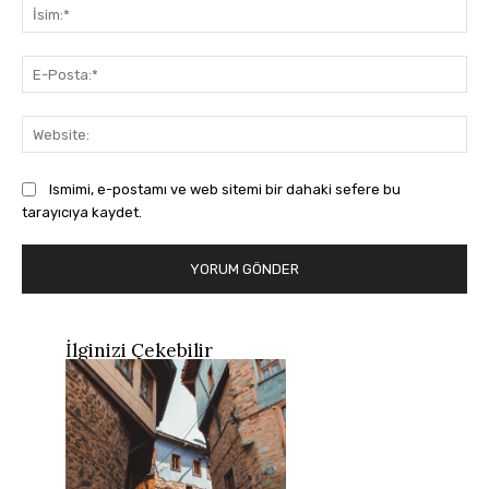
İsi
E-
Pos
Web
Ismimi, e-postamı ve web sitemi bir dahaki sefere bu
tarayıcıya kaydet.
İlginizi Çekebilir