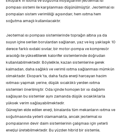
Ekopark’ın ısıtma ve soğutma ihtiyaçlarının jeotermal ısı
pompası sistemi ile karşılanması düşünülmüştür. Jeotermal ısı
pompaları sistem verimliliği açısından; hem ısıtma hem
soğutma amaçlı kullanılacaktır.
Jeotermal ısı pompası sistemlerinde toprağın altına ya da
suyun içine serilen borulardan sağlanan, yaz ve kış yaklaşık 10
derece farklı ısıdaki sıvılar, bir motor-pompa ve kompresör
aracılığı ile yükseltilerek kalorifer sistemlerinde doğrudan
kullanılabilmektedir. Böylelikle, kazan sistemlerine gerek
kalmadan, daha sağlıklı ve verimli ısıtma sağlanması mümkün
olmaktadır. Ekopark’ta, daha fazla enerji harcayan hacim
ısıtması yapmak yerine, düşük sıcaklıklı yerden ısıtma
sistemleri önerilmiştir. Oda içinde homojen bir ısı dağılımı
sağlayan bu sistemler aynı zamanda düşük sıcaklıklarla
yüksek verim sağlayabilmektedir.
Güneşten elde edilen enerji, binalarda tüm mekanların ısıtma ve
soğutmasında yeterli olamamakta, ancak jeotermal ısı
pompalarının devir daim sistemlerinin çalışması için yeterli
enerjiyi üretebilmektedir. Bu yüzden hibrid bir sistemle,