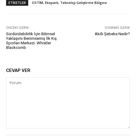
ETIKETLER
OSTİM, Ekopark, Teknoloji Geliştirme Bölgesi
ÖNCEKI İÇERIK
SONRAKI İÇERIK
Sürdürülebilirlik İçin Bilimsel
Akıllı Şebeke Nedir?
Yaklaşımı Benimsemiş İlk Kış
Sporları Merkezi- Whistler
Blackcomb
CEVAP VER
Yorum: