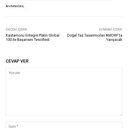
Architectes,
ÖNCEKI İÇERIK
SONRAKI İÇERIK
Kastamonu Entegre Platin Global
Doğal Taş Tasarımcıları AMORF’ta
100 ile Başarısını Tescilledi
Yarışacak
CEVAP VER
Yorum:
İsi