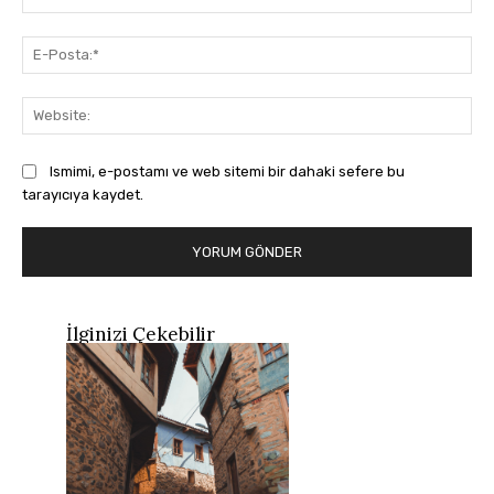
E-
Pos
Web
Ismimi, e-postamı ve web sitemi bir dahaki sefere bu
tarayıcıya kaydet.
İlginizi Çekebilir