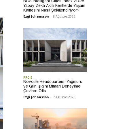
BCG Intelligent Cities Index 2026:
Yapay Zekâ Akıllı Kentlerde Yaşam
Kalitesini Nasıl Şekillendiriyor?
Ezgi Johansson
-
8 Ağustos 2026
PROJE
Novolife Headquarters: Yağmuru
ve Gün Işığını Mimari Deneyime
Çeviren Ofis
Ezgi Johansson
-
7 Ağustos 2026