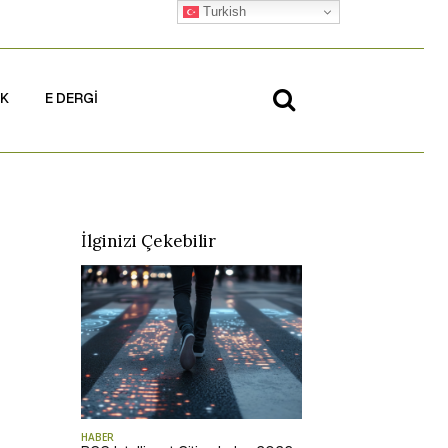
Turkish
İK
E DERGİ
ı
İlginizi Çekebilir
HABER