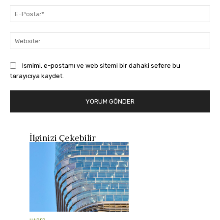
E-
Pos
Web
Ismimi, e-postamı ve web sitemi bir dahaki sefere bu
tarayıcıya kaydet.
İlginizi Çekebilir