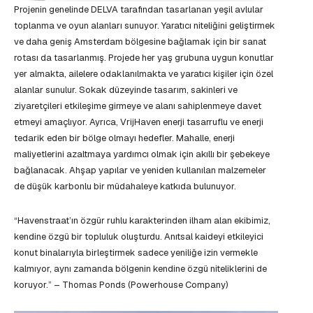
Projenin genelinde DELVA tarafından tasarlanan yeşil avlular
toplanma ve oyun alanları sunuyor. Yaratıcı niteliğini geliştirmek
ve daha geniş Amsterdam bölgesine bağlamak için bir sanat
rotası da tasarlanmış. Projede her yaş grubuna uygun konutlar
yer almakta, ailelere odaklanılmakta ve yaratıcı kişiler için özel
alanlar sunulur. Sokak düzeyinde tasarım, sakinleri ve
ziyaretçileri etkileşime girmeye ve alanı sahiplenmeye davet
etmeyi amaçlıyor. Ayrıca, VrijHaven enerji tasarruflu ve enerji
tedarik eden bir bölge olmayı hedefler. Mahalle, enerji
maliyetlerini azaltmaya yardımcı olmak için akıllı bir şebekeye
bağlanacak. Ahşap yapılar ve yeniden kullanılan malzemeler
de düşük karbonlu bir müdahaleye katkıda bulunuyor.
“Havenstraat’ın özgür ruhlu karakterinden ilham alan ekibimiz,
kendine özgü bir topluluk oluşturdu. Anıtsal kaideyi etkileyici
konut binalarıyla birleştirmek sadece yeniliğe izin vermekle
kalmıyor, aynı zamanda bölgenin kendine özgü niteliklerini de
koruyor.” – Thomas Ponds (Powerhouse Company)