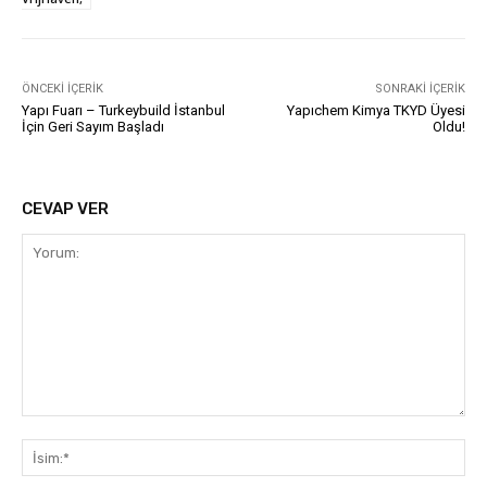
ÖNCEKI İÇERIK
SONRAKI İÇERIK
Yapı Fuarı – Turkeybuild İstanbul
Yapıchem Kimya TKYD Üyesi
İçin Geri Sayım Başladı
Oldu!
CEVAP VER
Yorum:
İsi