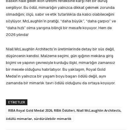
baskın hâle gelen ikon üretimi refleksine karşı net bir duruş
sergiliyor. Bu ödül, mimarlığın yalnızca dikkat çekmek zorunda
olmadığını; ölçü, sabır ve etik tutarlılıkla da kalıcı olabileceğini
söylüyor. McLaughlin’in pratiği, “daha büyük”, “daha çarpıcı” ve
“daha hızlı” olma yarışına bilinçli bir mesafe koyuyor. Hem de
2026 yılında!
Níall McLaughlin Architects’in üretimlerinde detay bir süs değil,
düşüncenin kendisi. Malzeme seçimi, gün ışığının mekâna giriş
biçimi ve yapının çevresiyle kurduğu ilişki, mimarlığın zamansız
bir mesele olduğunu hatırlatıyor. Bu yaklaşım, Royal Gold
Medal’ın yalnızca bir yaşam boyu başarı ödülü değil, aynı
zamanda bir mimarlık tavrı ödülü olduğunu da ortaya koyuyor.
ETIKETLER
RIBA Royal Gold Medal 2026, RIBA Ödülleri, Níall McLaughlin Architects,
ödüllü mimarlar, sürdürülebilir mimarlık