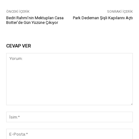
ÖNCEKI İÇERIK
SONRAKI İÇERIK
Bedri Rahmi’nin Mektupları Casa
Park Dedeman Şişli Kapılarını Açtı
Botter’de Gün Yüzüne Çıkıyor
CEVAP VER
Yorum:
İsi
E-
Pos