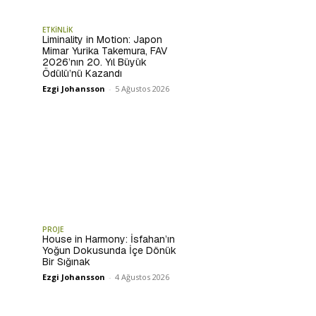
ETKİNLİK
Liminality in Motion: Japon
Mimar Yurika Takemura, FAV
2026’nın 20. Yıl Büyük
Ödülü’nü Kazandı
Ezgi Johansson
-
5 Ağustos 2026
PROJE
House in Harmony: İsfahan’ın
Yoğun Dokusunda İçe Dönük
Bir Sığınak
Ezgi Johansson
-
4 Ağustos 2026