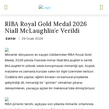
RIBA Royal Gold Medal 2026
Níall McLaughlin’e Verildi
29 Ocak 2026
Editör
Mimarlık dünyasının en saygın ödüllerinden RIBA Royal Gold
Medal, 2026 yılında İrlandalı mimar Níall McLaughlin’e verildi.
McLaughlin’in yüksek sesle konuşmayan mimarlığı ışık, boşluk,
malzeme ve zamanla kurulan sakin bir ilişki üzerinden ilerliyor.
Özellikle dini yapılar, eğitim binaları ve kamusal projelerde
geliştirdiği dil; mimarlığı bir “gösteri” olmaktan çıkarıp
deneyimlenen, yavaşça açılan bir mekânsal hâle dönüştürüyor.
RIBA jürisinin tercihi, açıkçası son yıllarda mimarlık ortamında