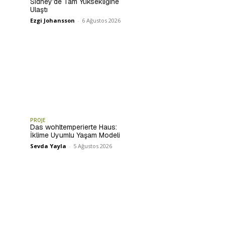
Sidney’de Tam Yüksekliğine
Ulaştı
Ezgi Johansson
-
6 Ağustos 2026
PROJE
Das wohltemperierte Haus:
İklime Uyumlu Yaşam Modeli
Sevda Yayla
-
5 Ağustos 2026