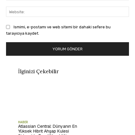
Web
Ismimi, e-postamı ve web sitemi bir dahaki sefere bu
tarayıcıya kaydet.
İlginizi Çekebilir
HABER
Atlassian Central: Dünyanın En
Yüksek Hibrit Ahşap Kulesi