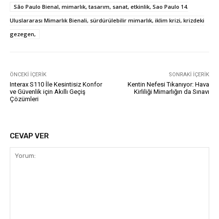
São Paulo Bienal, mimarlık, tasarım, sanat, etkinlik, Sao Paulo 14.
Uluslararası Mimarlık Bienali, sürdürülebilir mimarlık, iklim krizi, krizdeki
gezegen,
ÖNCEKI İÇERIK
SONRAKI İÇERIK
Interax S110 İle Kesintisiz Konfor
Kentin Nefesi Tıkanıyor: Hava
ve Güvenlik için Akıllı Geçiş
Kirliliği Mimarlığın da Sınavı
Çözümleri
CEVAP VER