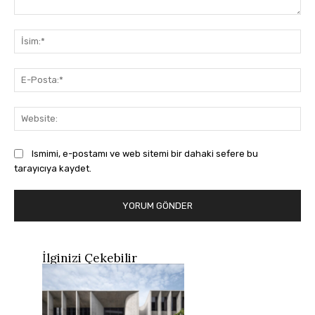
Yorum:
İsi
E-
Pos
Web
Ismimi, e-postamı ve web sitemi bir dahaki sefere bu
tarayıcıya kaydet.
İlginizi Çekebilir