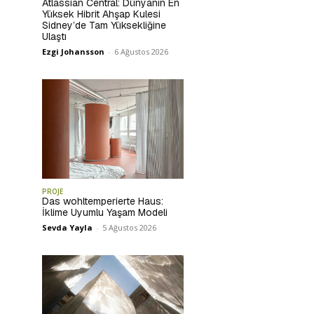
Atlassian Central: Dünyanın En
Yüksek Hibrit Ahşap Kulesi
Sidney’de Tam Yüksekliğine
Ulaştı
Ezgi Johansson
-
6 Ağustos 2026
PROJE
Das wohltemperierte Haus:
İklime Uyumlu Yaşam Modeli
Sevda Yayla
-
5 Ağustos 2026