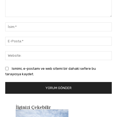
Yorum:
İsi
E-
Pos
Web
Ismimi, e-postamı ve web sitemi bir dahaki sefere bu
tarayıcıya kaydet.
İlginizi Çekebilir