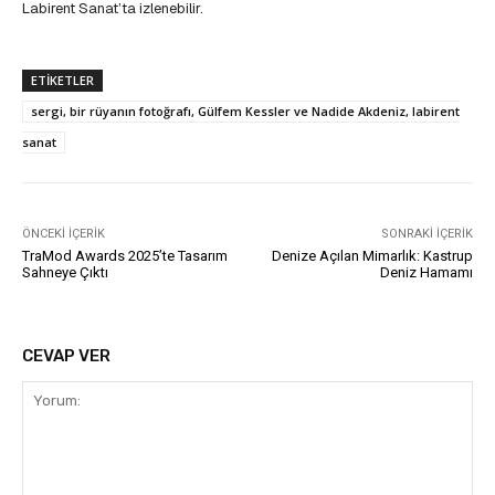
Labirent Sanat’ta izlenebilir.
ETIKETLER
sergi, bir rüyanın fotoğrafı, Gülfem Kessler ve Nadide Akdeniz, labirent
sanat
ÖNCEKI İÇERIK
SONRAKI İÇERIK
TraMod Awards 2025’te Tasarım
Denize Açılan Mimarlık: Kastrup
Sahneye Çıktı
Deniz Hamamı
CEVAP VER