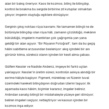
alan bir bakış öneriyor. Kaos ile kozmos, bilinç ile bilinçdışı,
kontrol ile bırakma bu sergide birbirine zıt kutuplar olmaktan
çıkıyor; imgenin oluştuğu eşiklere dönüşüyor.
Serginin çıkış noktası rüya kavramı. Ne tamamen bilinçli ne de
bütünüyle bilinçdışı olan rüya hâli, zamanın çözüldüğü, mekânın
büküldüğü, imgelerin mantıktan çok çağrışımla yan yana
geldiği bir alan açıyor. “Bir Rüyanın Fotoğrafı”, tam da bu geçiş
hâlini sabitleme arzusundan besleniyor: akış içindeki bir anı
görünür kılma, süreksiz olanın içinden bir kesit alma çabası.
Gülfem Kessler ve Nadide Akdeniz, imgeye iki farklı uçtan
yaklaşıyor. Kessler’in üretim süreci, kontrolün askıya alındığı bir
esrime hâliyle başlıyor. Pigment, mürekkep ve füzenin tuval
üzerindeki hareketi bilinçdışının doğrudan izlerini taşıyor; ilk
aşamada kaos hâkim, biçimler kararsız, imgeler belirsiz.
Ardından sanatçı bilinçli bir müdahaleyle yüzeye geri dönüyor;
beliren imgeleri seçiyor, netleştiriyor ve kaosun içinden bir
kozmos inşa ediyor.