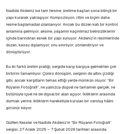
Nadide Akdeniz ise tam tersine, üretime baştan sona bilinçli bir
yapı kurarak yaklaşıyor. Kompozisyon, ritim ve biçim daha
resme başlamadan planlanıyor. Ancak bu düzen katı bir kontrol
anlamına gelmiyor; aksine, yaşamın kaçınılmaz belirsizliklerini
içinde barındıran esnek bir yapı sunuyor. Akdeniz’in resimlerinde
düzen, kaosu dışlamıyor; onu sınırlıyor, yönlendiriyor ve
dönüştürüyor.
Bu iki farklı üretim pratiği, sergide karşı karşıya gelmekten çok
birbirini tamamlıyor. Çünkü dönüşüm, serginin de altını çizdiği
gibi, ancak karşıtların temas ettiği yerde mümkün oluyor. “Bir
Rüyanın Fotoğrafı”, ne yalnızca düşsel ne tamamen gerçek; ne
bütünüyle içsel ne de dışsal bir alan açıyor. İkiliklerin arasında
durmak yerine, ikiliklerin hareketiyle kurulan bir varoluş hâlini
görünür kılıyor.
Gülfem Kessler ve Nadide Akdeniz’in “Bir Rüyanın Fotoğrafı”
sergisi, 27 Aralık 2025 – 7 Şubat 2026 tarihleri arasında