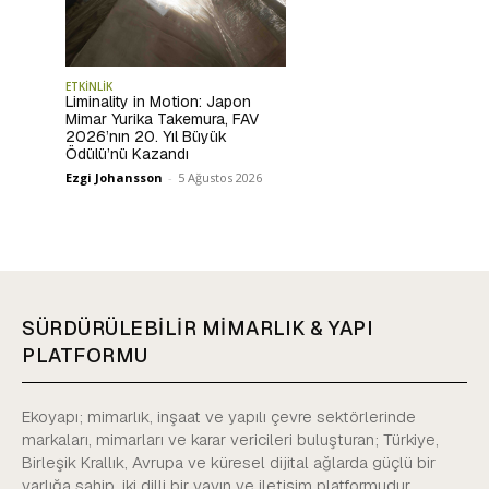
ETKİNLİK
Liminality in Motion: Japon
Mimar Yurika Takemura, FAV
2026’nın 20. Yıl Büyük
Ödülü’nü Kazandı
Ezgi Johansson
-
5 Ağustos 2026
SÜRDÜRÜLEBİLİR MİMARLIK & YAPI
PLATFORMU
Ekoyapı; mimarlık, inşaat ve yapılı çevre sektörlerinde
markaları, mimarları ve karar vericileri buluşturan; Türkiye,
Birleşik Krallık, Avrupa ve küresel dijital ağlarda güçlü bir
varlığa sahip, iki dilli bir yayın ve iletişim platformudur.