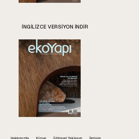
INGILIZCE VERSIYON INDIR
Hakkımızda
Künye
Editoryel Yaklaşım
İletişim