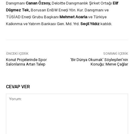
Danışmanı
Canan Özsoy,
Deloitte Danışmanlık Şirket Ortağı
Elif
Düşmez Tek,
Borusan EnBW Enerji Yön. Kur. Danışmanı ve
TÜSİAD Enerji Grubu Başkanı
Mehmet Acarla
ve Türkiye
Kalkınma ve Yatırım Bankası Gen. Md. Yrd.
Seçil Yıldız
katıldı.
ÖNCEKI İÇERIK
SONRAKI İÇERIK
Konut Projelerinde Spor
‘Bir Dünya Okumak’ Söyleşileri’nin
Salonlarına Artan Talep
Konuğu: Merve Çağlar
CEVAP VER