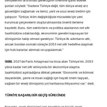
seviyelerinin artırılması gerektiğinin önemine işaret ederek
şunları söyledi: “Sadece Türkiye değil, tüm dünya enerji arz
güvenliğini sağlamak ve temiz, yerli ve ucuz enerji üretimi için
çalışıyor. Türkiye, iklim değişikliğiyle mücadele için yeni
kurumsal çerçevelerin oluşturulmasında önemli ilerleme
kaydetti. Bunu, tüm sektörlerin ve politika alanlarının net sıfır
taahhüdüne odaklandığı, ekonominin genelini kapsayan bir
dönüşümün takip etmesi gerekiyor. Türkiye ilk adımlarını attı,
ancak bundan sonraki süreçte 2053 net sıfır hedefine ulaşmak
için hızlı kararlar alınmalı ve uygulanmalı.”
Güllü
, 2021’de Paris Anlaşması’na imza atan Türkiye’nin, 2053
yılına kadar net sıfır emisyonlu bir ekonomiye ulaşma
taahhüdünü açıkladığına dikkat çekerek “Ekonomik ve iklimsel
dayanıklılık, çevre ve insan sağlığı için hayati önem taşıyan,
sağlam bir enerji dönüşümü yol haritasına ihtiyacımız var.” dedi.
TÜRKİYE BAŞARILI BİR GEÇİŞ SÜRECİNDE
Raporda, enerji dönüşümü için öncelikle en büyük enerji