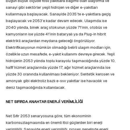
Bugün büyük ölçüde fosil yakıtlara bağımlı olan ulaştırma ve
sanayi gibi sektörler yeşil hidrojen ve diğer e-yakıtları
kullanmaya başlayacak. Sanayide 2035’te e-yakıtlara geçiş
başlayacak ve 2053’e kadar devam edecek. Ulaşımda ise
2040 yılında, binek araç stokunun yüzde 71’inin, otobüs ve
kamyonların ise yüzde 41’inin bataryalı ya da Plug-in hibrit
elektrikli araçlardan meydana geleceği öngörülüyor.
Elektrifikasyonun mümkün olmadığı belirli ulaşım modları için,
özellikle uzun mesafede, e-yakıt kullanımı devreye girecek. Yeşil
hidrojenin 2053 yılında toplu karayolu taşımacılığında yüzde 10,
hafif hizmet araçlarında yüzde 17, ağır hizmet araçlarında ise
yüzde 30 oranında kullanılması bekleniyor. Sentetik kerosen ve
amonyak gibi elektroliz bazlı e-sıvı yakıtlar ise havacılık ve
deniz taşımacılığında kullanılacak.
NET SIFIRDA ANAHTAR ENERJİ VERİMLİLİĞİ
Net Sıfır 2053 senaryosuna göre, tüm ekonominin
karbonsuzlaşmasında en önemli itici güçlerden biri enerji
verimliliği. Sanayide enerji verimliliği, proses genelinde enerji