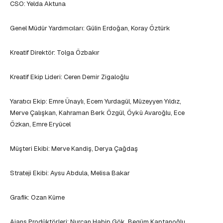
CSO: Yelda Aktuna
Genel Müdür Yardımcıları: Gülin Erdoğan, Koray Öztürk
Kreatif Direktör: Tolga Özbakır
Kreatif Ekip Lideri: Ceren Demir Zigaloğlu
Yaratıcı Ekip: Emre Ünaylı, Ecem Yurdagül, Müzeyyen Yıldız,
Merve Çalışkan, Kahraman Berk Özgül, Öykü Avaroğlu, Ece
Özkan, Emre Eryücel
Müşteri Ekibi: Merve Kandiş, Derya Çağdaş
Strateji Ekibi: Aysu Abdula, Melisa Bakar
Grafik: Ozan Küme
Ajans Prodüktörleri: Nurcan Habip Gök, Begüm Kaptanoğlu