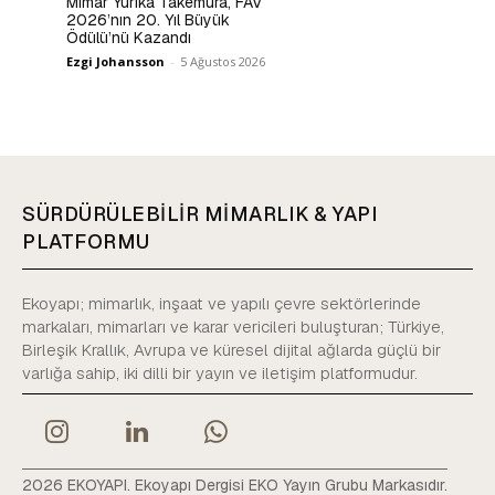
Mimar Yurika Takemura, FAV
2026’nın 20. Yıl Büyük
Ödülü’nü Kazandı
Ezgi Johansson
-
5 Ağustos 2026
SÜRDÜRÜLEBİLİR MİMARLIK & YAPI
PLATFORMU
Ekoyapı; mimarlık, inşaat ve yapılı çevre sektörlerinde
markaları, mimarları ve karar vericileri buluşturan; Türkiye,
Birleşik Krallık, Avrupa ve küresel dijital ağlarda güçlü bir
varlığa sahip, iki dilli bir yayın ve iletişim platformudur.
2026 EKOYAPI. Ekoyapı Dergisi EKO Yayın Grubu Markasıdır.