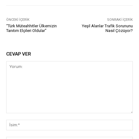
ÖNCEKI İÇERIK
SONRAKI İÇERIK
“Türk Müteahhitler Ülkemizin
Yeşil Alanlar Trafik Sorununu
Tanıtım Elçileri Oldular”
Nasıl Çözüyor?
CEVAP VER
Yorum:
İsi