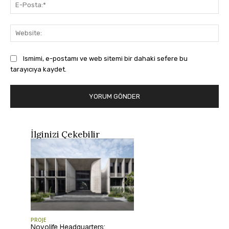
E-
Pos
Web
Ismimi, e-postamı ve web sitemi bir dahaki sefere bu
tarayıcıya kaydet.
İlginizi Çekebilir
PROJE
Novolife Headquarters: