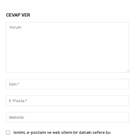
CEVAP VER
Yorum:
İsi
E-
Pos
Web
Ismimi, e-postamı ve web sitemi bir dahaki sefere bu