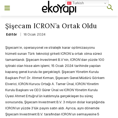
Turkish
Şişecam ICRON’a Ortak Oldu
16 Ocak 2024
Editör
Şişecam’ın, operasyonel ve stratejik karar optimizasyonu
hizmeti sunan Türk teknoloji şirketi ICRON’a ortak olma süreci
tamamlandı. Şişecam Investment B.V’nin, ICRON’dan yüzde 100
iştiraki olan hisse alım işlemi, 15 Ocak 2024 tarihinde yapılan
kapanış genel kurulu ile gerçekleşti. Şişecam Yönetim Kurulu
Başkanı Prof. Dr. Ahmet Kırman, Şişecam Genel Müdürü Görkem
Elverici, ICRON Kurucu Ortağı A. Tamer Ünal, ICRON Yönetim
Kurulu Başkanı ve CEO Gürer Ünal ve ICRON Yönetim Kurulu
Üyesi Ahmet Ertuğrul’ün katılımıyla gerçekleşen bu süreç
sonucunda, Şişecam Investment B.V. 3 milyon dolar karşılığında
ICRON’un yüzde 3’lük payını satın aldı. Ayrıca, aynı dönemde
Şişecam Investment B.V. tarafından ICRON’un sermayesine 5