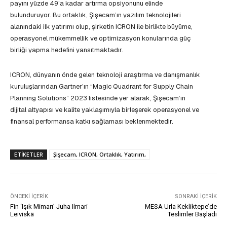
payını yüzde 49’a kadar artırma opsiyonunu elinde
bulunduruyor. Bu ortaklık, Şişecam’ın yazılım teknolojileri
alanındaki ilk yatırımı olup, şirketin ICRON ile birlikte büyüme,
operasyonel mükemmellik ve optimizasyon konularında güç
birliği yapma hedefini yansıtmaktadır.
ICRON, dünyanın önde gelen teknoloji araştırma ve danışmanlık
kuruluşlarından Gartner’ın “Magic Quadrant for Supply Chain
Planning Solutions” 2023 listesinde yer alarak, Şişecam’ın
dijital altyapısı ve kalite yaklaşımıyla birleşerek operasyonel ve
finansal performansa katkı sağlaması beklenmektedir.
ETIKETLER
Şişecam, ICRON, Ortaklık, Yatırım,
ÖNCEKI İÇERIK
SONRAKI İÇERIK
Fin ‘Işık Mimarı’ Juha Ilmari
MESA Urla Kekliktepe’de
Leiviskä
Teslimler Başladı