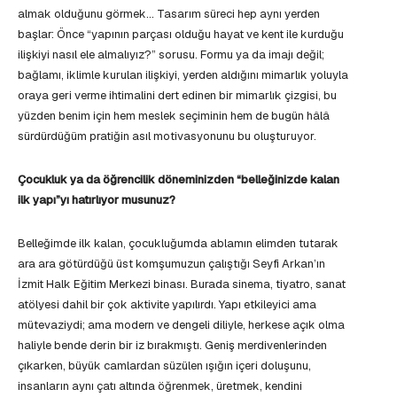
almak olduğunu görmek… Tasarım süreci hep aynı yerden
başlar: Önce “yapının parçası olduğu hayat ve kent ile kurduğu
ilişkiyi nasıl ele almalıyız?” sorusu. Formu ya da imajı değil;
bağlamı, iklimle kurulan ilişkiyi, yerden aldığını mimarlık yoluyla
oraya geri verme ihtimalini dert edinen bir mimarlık çizgisi, bu
yüzden benim için hem meslek seçiminin hem de bugün hâlâ
sürdürdüğüm pratiğin asıl motivasyonunu bu oluşturuyor.
Çocukluk ya da öğrencilik döneminizden “belleğinizde kalan
ilk yapı”yı hatırlıyor musunuz?
Belleğimde ilk kalan, çocukluğumda ablamın elimden tutarak
ara ara götürdüğü üst komşumuzun çalıştığı Seyfi Arkan’ın
İzmit Halk Eğitim Merkezi binası. Burada sinema, tiyatro, sanat
atölyesi dahil bir çok aktivite yapılırdı. Yapı etkileyici ama
mütevaziydi; ama modern ve dengeli diliyle, herkese açık olma
haliyle bende derin bir iz bırakmıştı. Geniş merdivenlerinden
çıkarken, büyük camlardan süzülen ışığın içeri doluşunu,
insanların aynı çatı altında öğrenmek, üretmek, kendini