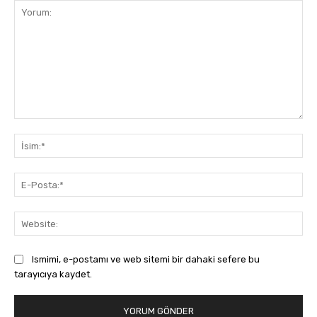
Yorum:
İsi
E-
Pos
Web
Ismimi, e-postamı ve web sitemi bir dahaki sefere bu
tarayıcıya kaydet.