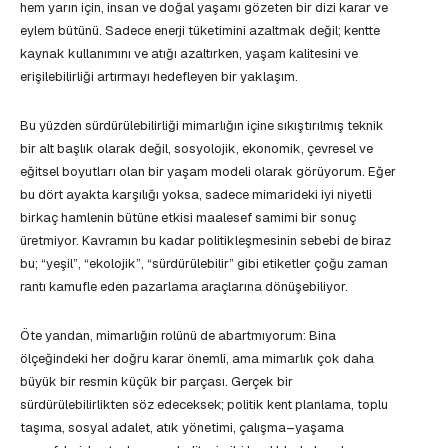
hem yarın için, insan ve doğal yaşamı gözeten bir dizi karar ve
eylem bütünü. Sadece enerji tüketimini azaltmak değil; kentte
kaynak kullanımını ve atığı azaltırken, yaşam kalitesini ve
erişilebilirliği artırmayı hedefleyen bir yaklaşım.
Bu yüzden sürdürülebilirliği mimarlığın içine sıkıştırılmış teknik
bir alt başlık olarak değil, sosyolojik, ekonomik, çevresel ve
eğitsel boyutları olan bir yaşam modeli olarak görüyorum. Eğer
bu dört ayakta karşılığı yoksa, sadece mimarideki iyi niyetli
birkaç hamlenin bütüne etkisi maalesef samimi bir sonuç
üretmiyor. Kavramın bu kadar politikleşmesinin sebebi de biraz
bu; “yeşil”, “ekolojik”, “sürdürülebilir” gibi etiketler çoğu zaman
rantı kamufle eden pazarlama araçlarına dönüşebiliyor.
Öte yandan, mimarlığın rolünü de abartmıyorum: Bina
ölçeğindeki her doğru karar önemli, ama mimarlık çok daha
büyük bir resmin küçük bir parçası. Gerçek bir
sürdürülebilirlikten söz edeceksek; politik kent planlama, toplu
taşıma, sosyal adalet, atık yönetimi, çalışma–yaşama