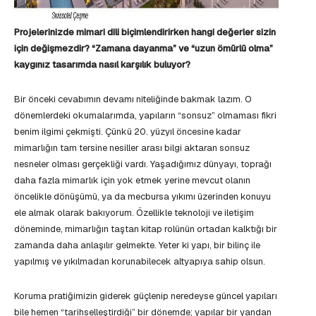
Projelerinizde mimari dili biçimlendirirken hangi değerler sizin
için değişmezdir? “Zamana dayanma” ve “uzun ömürlü olma”
kaygınız tasarımda nasıl karşılık buluyor?
Bir önceki cevabımın devamı niteliğinde bakmak lazım. O
dönemlerdeki okumalarımda, yapıların “sonsuz” olmaması fikri
benim ilgimi çekmişti. Çünkü 20. yüzyıl öncesine kadar
mimarlığın tam tersine nesiller arası bilgi aktaran sonsuz
nesneler olması gerçekliği vardı. Yaşadığımız dünyayı, toprağı
daha fazla mimarlık için yok etmek yerine mevcut olanın
öncelikle dönüşümü, ya da mecbursa yıkımı üzerinden konuyu
ele almak olarak bakıyorum. Özellikle teknoloji ve iletişim
döneminde, mimarlığın taştan kitap rolünün ortadan kalktığı bir
zamanda daha anlaşılır gelmekte. Yeter ki yapı, bir bilinç ile
yapılmış ve yıkılmadan korunabilecek altyapıya sahip olsun.
Koruma pratiğimizin giderek güçlenip neredeyse güncel yapıları
bile hemen “tarihselleştirdiği” bir dönemde; yapılar bir yandan