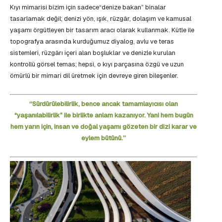
Kıyı mimarisi bizim için sadece“denize bakan” binalar
tasarlamak değil; denizi yön, ışık, rüzgâr, dolaşım ve kamusal
yaşamı örgütleyen bir tasarım aracı olarak kullanmak. Kütle ile
topografya arasında kurduğumuz diyalog, avlu ve teras
sistemleri, rüzgârı içeri alan boşluklar ve denizle kurulan
kontrollü görsel temas; hepsi, o kıyı parçasına özgü ve uzun
ömürlü bir mimari dil üretmek için devreye giren bileşenler.
‘‘Sürdürülebilirlik, bence ancak tamamlayıcısı olan
“yaşanılabilirlik” ile birlikte anlam kazanıyor. Yani hem bugün
hem yarın için, insan ve doğal yaşamı gözeten bir dizi karar ve
eylem bütünü.’’