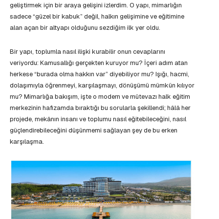
geliştirmek için bir araya gelişini izlerdim. O yapı, mimarlığın
sadece “güzel bir kabuk” değil, halkın gelişimine ve eğitimine
alan açan bir altyapı olduğunu sezdiğim ilk yer oldu.
Bir yapı, toplumla nasıl ilişki kurabilir onun cevaplarını
veriyordu: Kamusallığı gerçekten kuruyor mu? İçeri adım atan
herkese “burada olma hakkın var” diyebiliyor mu? Işığı, hacmi,
dolaşımıyla öğrenmeyi, karşılaşmayı, dönüşümü mümkün kılıyor
mu? Mimarlığa bakışım, işte o modern ve mütevazı halk eğitim
merkezinin hafızamda bıraktığı bu sorularla şekillendi; hâlâ her
projede, mekânın insanı ve toplumu nasıl eğitebileceğini, nasıl
güçlendirebileceğini düşünmemi sağlayan şey de bu erken
karşılaşma.