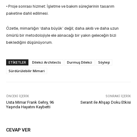
• Proje sonrası hizmet: İşletme ve bakım süreçlerinin tasarım
paketine dahil edilmesi.
Özetle, mimarlığın ‘daha büyük’ değil; daha akıllı ve daha uzun
ömürlü bir metodolojiyle ele alınacağı bir yakın geleceğin bizi
beklediğini düşünüyorum.
ETIKETLER
Dilekci Architects
Durmuş Dilekci
Söyleşi
Sürdürülebilir Mimari
ÖNCEKI İÇERIK
SONRAKI İÇERIK
Usta Mimar Frank Gehry, 96
Seranit ile Ahşap Doku Etkisi
Yaşında Hayatını Kaybetti
CEVAP VER