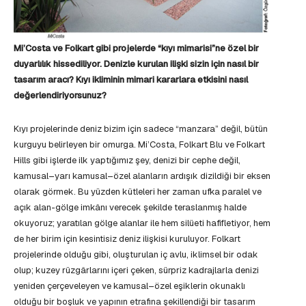
Mi’Costa ve Folkart gibi projelerde “kıyı mimarisi”ne özel bir
duyarlılık hissediliyor. Denizle kurulan ilişki sizin için nasıl bir
tasarım aracı? Kıyı ikliminin mimari kararlara etkisini nasıl
değerlendiriyorsunuz?
Kıyı projelerinde deniz bizim için sadece “manzara” değil, bütün
kurguyu belirleyen bir omurga. Mi’Costa, Folkart Blu ve Folkart
Hills gibi işlerde ilk yaptığımız şey, denizi bir cephe değil,
kamusal–yarı kamusal–özel alanların ardışık dizildiği bir eksen
olarak görmek. Bu yüzden kütleleri her zaman ufka paralel ve
açık alan-gölge imkânı verecek şekilde teraslanmış halde
okuyoruz; yaratılan gölge alanlar ile hem silüeti hafifletiyor, hem
de her birim için kesintisiz deniz ilişkisi kuruluyor. Folkart
projelerinde olduğu gibi, oluşturulan iç avlu, iklimsel bir odak
olup; kuzey rüzgârlarını içeri çeken, sürpriz kadrajlarla denizi
yeniden çerçeveleyen ve kamusal–özel eşiklerin okunaklı
olduğu bir boşluk ve yapının etrafına şekillendiği bir tasarım