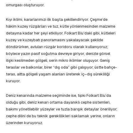
omurgası oluşturuyor.
Kıyı iklimi, kararlarımızı ilk başta şekillendiriyor. Çeşme’de
hâkim kuzey rüzgârları ve tuz, kütle yönlenmesinden malzeme
detayına kadar her şeyi etkiliyor. Folkart Blu’daki gibi, kütleleri
kuzey ve kuzeybatı panoramasını yakalayacak şekilde
döndürürken, avluları rüzgâr koridoru olarak kullanıyoruz;
böylece yazın pasif soğutma devreye giriyor, denizle görsel
ilişki kesilmeden gölgeli, serin mikro iklimler oluşuyor. Geniş
teraslar ve balkonlar, birer “dış oda” gibi çalışıyor; üstte bahçe-
teras, altta gölgeli yaşam alanları üreterek iç–dış sürekliliği
kuruyor.
Deniz kenarında malzeme seçiminde ise, tıpkı Folkart Blu’da
olduğu gibi, deniz kenarı ortama dayanıklı cephe sistemleri,
bakımı yönetilebilir yüzeyler ve tuzla barışık detaylar öneriliyor;
cephe dilini de bu teknik gereklilikleri saklamak yerine, onların
üzerinden kuruyoruz.