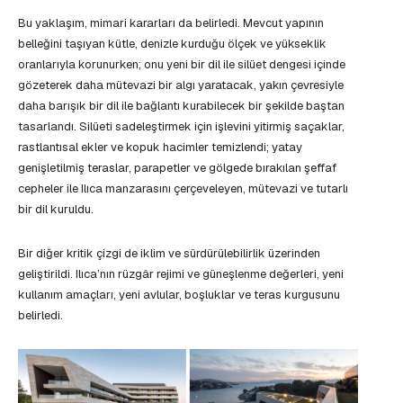
Bu yaklaşım, mimari kararları da belirledi. Mevcut yapının
belleğini taşıyan kütle, denizle kurduğu ölçek ve yükseklik
oranlarıyla korunurken; onu yeni bir dil ile silüet dengesi içinde
gözeterek daha mütevazi bir algı yaratacak, yakın çevresiyle
daha barışık bir dil ile bağlantı kurabilecek bir şekilde baştan
tasarlandı. Silüeti sadeleştirmek için işlevini yitirmiş saçaklar,
rastlantısal ekler ve kopuk hacimler temizlendi; yatay
genişletilmiş teraslar, parapetler ve gölgede bırakılan şeffaf
cepheler ile Ilıca manzarasını çerçeveleyen, mütevazi ve tutarlı
bir dil kuruldu.
Bir diğer kritik çizgi de iklim ve sürdürülebilirlik üzerinden
geliştirildi. Ilıca’nın rüzgâr rejimi ve güneşlenme değerleri, yeni
kullanım amaçları, yeni avlular, boşluklar ve teras kurgusunu
belirledi.