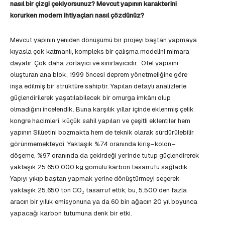
nasıl bir çizgi çekiyorsunuz? Mevcut yapının karakterini
korurken modern ihtiyaçları nasıl çözdünüz?
Mevcut yapının yeniden dönüşümü bir projeyi baştan yapmaya
kıyasla çok katmanlı, kompleks bir çalışma modelini mimara
dayatır. Çok daha zorlayıcı ve sınırlayıcıdır. Otel yapısını
oluşturan ana blok, 1999 öncesi deprem yönetmeliğine göre
inşa edilmiş bir strüktüre sahiptir. Yapılan detaylı analizlerle
güçlendirilerek yaşatılabilecek bir omurga imkânı olup
olmadığını incelendik. Buna karşılık yıllar içinde eklenmiş çelik
kongre hacimleri, küçük sahil yapıları ve çeşitli eklentiler hem
yapının Silüetini bozmakta hem de teknik olarak sürdürülebilir
görünmemekteydi. Yaklaşık %74 oranında kiriş–kolon–
döşeme, %97 oranında da çekirdeği yerinde tutup güçlendirerek
yaklaşık 25.650.000 kg gömülü karbon tasarrufu sağladık.
Yapıyı yıkıp baştan yapmak yerine dönüştürmeyi seçerek
yaklaşık 25.650 ton CO₂ tasarruf ettik; bu, 5.500’den fazla
aracın bir yıllık emisyonuna ya da 60 bin ağacın 20 yıl boyunca
yapacağı karbon tutumuna denk bir etki.