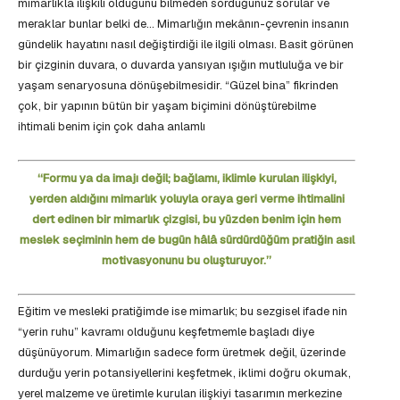
mimarlıkla ilişkili olduğunu bilmeden sorduğunuz sorular ve
meraklar bunlar belki de… Mimarlığın mekânın-çevrenin insanın
gündelik hayatını nasıl değiştirdiği ile ilgili olması. Basit görünen
bir çizginin duvara, o duvarda yansıyan ışığın mutluluğa ve bir
yaşam senaryosuna dönüşebilmesidir. “Güzel bina” fikrinden
çok, bir yapının bütün bir yaşam biçimini dönüştürebilme
ihtimali benim için çok daha anlamlı
‘‘Formu ya da imajı değil; bağlamı, iklimle kurulan ilişkiyi,
yerden aldığını mimarlık yoluyla oraya geri verme ihtimalini
dert edinen bir mimarlık çizgisi, bu yüzden benim için hem
meslek seçiminin hem de bugün hâlâ sürdürdüğüm pratiğin asıl
motivasyonunu bu oluşturuyor.’’
Eğitim ve mesleki pratiğimde ise mimarlık; bu sezgisel ifade nin
“yerin ruhu” kavramı olduğunu keşfetmemle başladı diye
düşünüyorum. Mimarlığın sadece form üretmek değil, üzerinde
durduğu yerin potansiyellerini keşfetmek, iklimi doğru okumak,
yerel malzeme ve üretimle kurulan ilişkiyi tasarımın merkezine