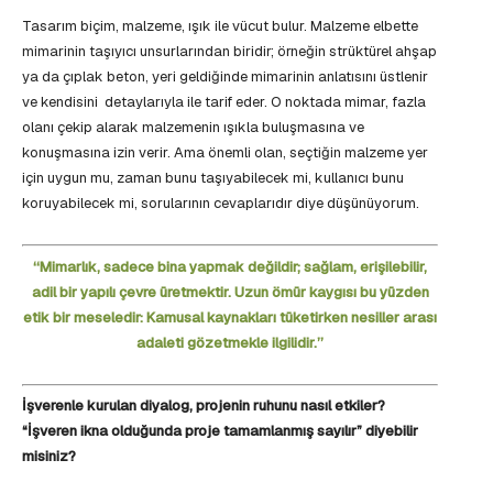
Tasarım biçim, malzeme, ışık ile vücut bulur. Malzeme elbette
mimarinin taşıyıcı unsurlarından biridir; örneğin strüktürel ahşap
ya da çıplak beton, yeri geldiğinde mimarinin anlatısını üstlenir
ve kendisini detaylarıyla ile tarif eder. O noktada mimar, fazla
olanı çekip alarak malzemenin ışıkla buluşmasına ve
konuşmasına izin verir. Ama önemli olan, seçtiğin malzeme yer
için uygun mu, zaman bunu taşıyabilecek mi, kullanıcı bunu
koruyabilecek mi, sorularının cevaplarıdır diye düşünüyorum.
‘‘Mimarlık, sadece bina yapmak değildir; sağlam, erişilebilir,
adil bir yapılı çevre üretmektir. Uzun ömür kaygısı bu yüzden
etik bir meseledir: Kamusal kaynakları tüketirken nesiller arası
adaleti gözetmekle ilgilidir.’’
İşverenle kurulan diyalog, projenin ruhunu nasıl etkiler?
“İşveren ikna olduğunda proje tamamlanmış sayılır” diyebilir
misiniz?