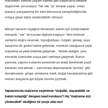
mesafeleri, kentsel yaşam kalitesi gibi başlıklarla beraber
düşünmek zorundayız. Tek tek “iyi” binalar yapıp, onları
plansız, parçalanmış bir kent dokusuna yerleştirdiğinizde,
ortaya çıkan tablo sürdürülebilir olmuyor.
Mimari tasarım ölçeğine dönersem; benim için sürdürülebilir
mimarlık, “yer” ile kurulan ilişkiyle başlıyor. Yerin iklimsel
verilerini doğru okumak, topoğrafyayı, rüzgârı, güneşi, suyu
tasarımın ilk girdisi haline getirmek, mümkün olduğunca yerel
malzeme ve yerel üretimle çalışmak… Yerden aldığını, yine
mimarlık üzerinden oraya geri vermeye çalışmak. Bunun
yanında, yapının kullanım sürecinde az enerji tüketecek pasif
kararları öne almak – yani binayı ekipmanlarla “protez” gibi
donatmadan, gölge, yönlenme, kesit, doğal havalandırma gibi
mimari araçlarla işin büyük kısmını çözmek.
Yapılarınızda malzeme seçiminde “doğallık, dayanıklılık ve
bakım kolaylığı” dengesi nasıl kuruluyor? Hiç “malzeme sizi
yönlendirdi” dediğiniz bir proje oldu mu?