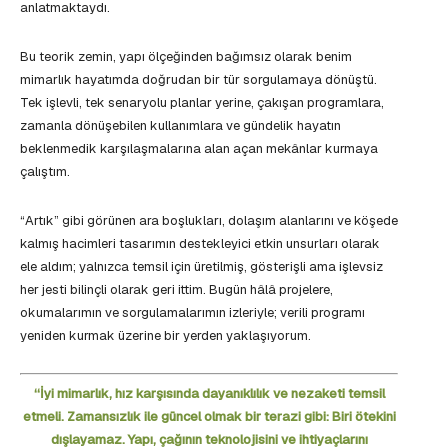
anlatmaktaydı.
Bu teorik zemin, yapı ölçeğinden bağımsız olarak benim
mimarlık hayatımda doğrudan bir tür sorgulamaya dönüştü.
Tek işlevli, tek senaryolu planlar yerine, çakışan programlara,
zamanla dönüşebilen kullanımlara ve gündelik hayatın
beklenmedik karşılaşmalarına alan açan mekânlar kurmaya
çalıştım.
“Artık” gibi görünen ara boşlukları, dolaşım alanlarını ve köşede
kalmış hacimleri tasarımın destekleyici etkin unsurları olarak
ele aldım; yalnızca temsil için üretilmiş, gösterişli ama işlevsiz
her jesti bilinçli olarak geri ittim. Bugün hâlâ projelere,
okumalarımın ve sorgulamalarımın izleriyle; verili programı
yeniden kurmak üzerine bir yerden yaklaşıyorum.
‘‘İyi mimarlık, hız karşısında dayanıklılık ve nezaketi temsil
etmeli. Zamansızlık ile güncel olmak bir terazi gibi: Biri ötekini
dışlayamaz. Yapı, çağının teknolojisini ve ihtiyaçlarını