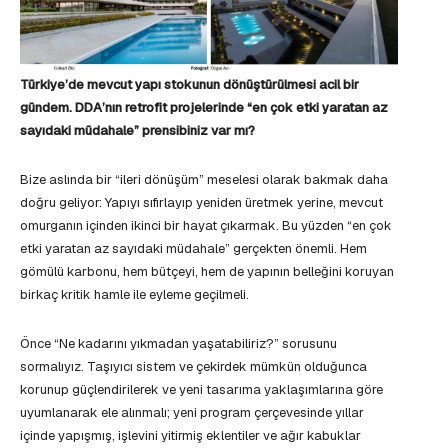
Türkiye’de mevcut yapı stokunun dönüştürülmesi acil bir
gündem. DDA’nın retrofit projelerinde “en çok etki yaratan az
sayıdaki müdahale” prensibiniz var mı?
Bize aslında bir “ileri dönüşüm” meselesi olarak bakmak daha
doğru geliyor: Yapıyı sıfırlayıp yeniden üretmek yerine, mevcut
omurganın içinden ikinci bir hayat çıkarmak. Bu yüzden “en çok
etki yaratan az sayıdaki müdahale” gerçekten önemli. Hem
gömülü karbonu, hem bütçeyi, hem de yapının belleğini koruyan
birkaç kritik hamle ile eyleme geçilmeli.
Önce “Ne kadarını yıkmadan yaşatabiliriz?” sorusunu
sormalıyız. Taşıyıcı sistem ve çekirdek mümkün olduğunca
korunup güçlendirilerek ve yeni tasarıma yaklaşımlarına göre
uyumlanarak ele alınmalı; yeni program çerçevesinde yıllar
içinde yapışmış, işlevini yitirmiş eklentiler ve ağır kabuklar