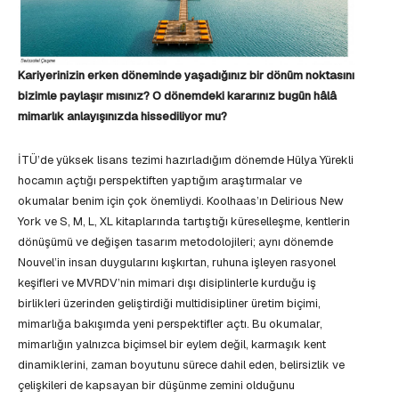
Kariyerinizin erken döneminde yaşadığınız bir dönüm noktasını
bizimle paylaşır mısınız? O dönemdeki kararınız bugün hâlâ
mimarlık anlayışınızda hissediliyor mu?
İTÜ’de yüksek lisans tezimi hazırladığım dönemde Hülya Yürekli
hocamın açtığı perspektiften yaptığım araştırmalar ve
okumalar benim için çok önemliydi. Koolhaas’ın Delirious New
York ve S, M, L, XL kitaplarında tartıştığı küreselleşme, kentlerin
dönüşümü ve değişen tasarım metodolojileri; aynı dönemde
Nouvel’in insan duygularını kışkırtan, ruhuna işleyen rasyonel
keşifleri ve MVRDV’nin mimari dışı disiplinlerle kurduğu iş
birlikleri üzerinden geliştirdiği multidisipliner üretim biçimi,
mimarlığa bakışımda yeni perspektifler açtı. Bu okumalar,
mimarlığın yalnızca biçimsel bir eylem değil, karmaşık kent
dinamiklerini, zaman boyutunu sürece dahil eden, belirsizlik ve
çelişkileri de kapsayan bir düşünme zemini olduğunu