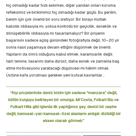
hiç olmadığı kadar hızlı eskirken, diğer yandan onları koruma
refleksimiz ve birikimimiz hiç olmadığı kadar güçlü. Bu gerilim,
benim için çok önemli bir soru üretiyor: Bir binayı mutlak
kalıcılık iddiasıyla mı, yoksa kontrollü bir geçicilik, esneklik ve
dönüşebilirlik iddiasıyla mı tasarlamalıyız? Bir projenin
başarısını sadece açılış günündeki fotoğrafıyla değil, 10–20 yıl
sonra nasıl yaşamaya devam ettiğini düşünmek de önemli.
Yapıların da ömrü olduğunu kabul etmek, karamsarlık değil;
tam tersine, tasarımı daha dürüst, daha esnek ve zamanla baş
etme motivasyonu yaratacağı düşüncesi mi hâkim olmalı.
Üstüne kafa yorulması gereken yeni kutsal kavramlar…
‘‘Kıyı projelerinde deniz bizim için sadece “manzara” değil,
bütün kurguyu belirleyen bir omurga. Mi’Costa, Folkart Blu ve
Folkart Hills gibi işlerde ilk yaptığımız şey, denizi bir cephe
değil, kamusal–yarı kamusal–özel alanların ardışık dizildiği bir
eksen olarak görmek’’