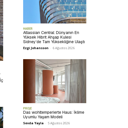
HABER
Atlassian Central: Dünyanın En
Yüksek Hibrit Ahşap Kulesi
Sidney’de Tam Yüksekliğine Ulaştı
Ezgi Johansson
-
6 Ağustos 2026
.
İç
PROJE
Das wohltemperierte Haus: İklime
Uyumlu Yaşam Modeli
Sevda Yayla
-
5 Ağustos 2026