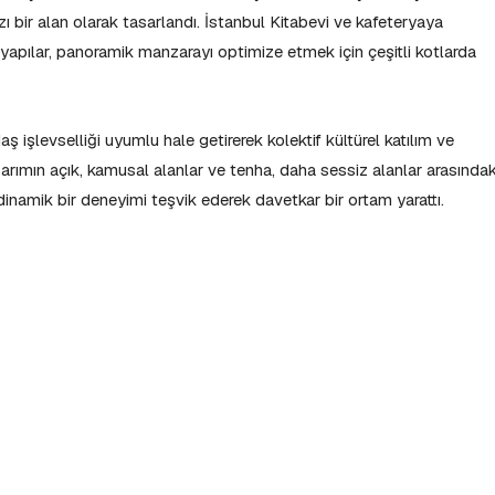
ı bir alan olarak tasarlandı. İstanbul Kitabevi ve kafeteryaya
apılar, panoramik manzarayı optimize etmek için çeşitli kotlarda
ş işlevselliği uyumlu hale getirerek kolektif kültürel katılım ve
sarımın açık, kamusal alanlar ve tenha, daha sessiz alanlar arasındak
nde dinamik bir deneyimi teşvik ederek davetkar bir ortam yarattı.