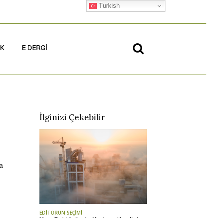
Turkish
İK
E DERGİ
İlginizi Çekebilir
a
EDİTÖRÜN SEÇİMİ