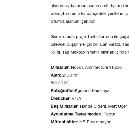
sineması/tiyatrosu sunan amfi tiyatro tarz
dönüştürülen arka bahçedeki yenilenmiş y
oturma alanları içeriyor.
Genel olarak proje, tarihi koruma ile çağda
bireysel düşünme için bir alan yarattı. Ta
ikiliği, Taş Mektep’in tarihi sınırları içi
Mimarlar:
Novos Architecture Studio
Alan:
2100 m²
Yıl:
2023
Fotoğraflar:
Egemen Karakaya
Üreticiler:
VitrA
Baş Mimarlar:
Hande Ciğerli, Mert Üçer
Aydınlatma Tasarımcıları:
Tepta
Müteahhitler:
HB Restorasyon