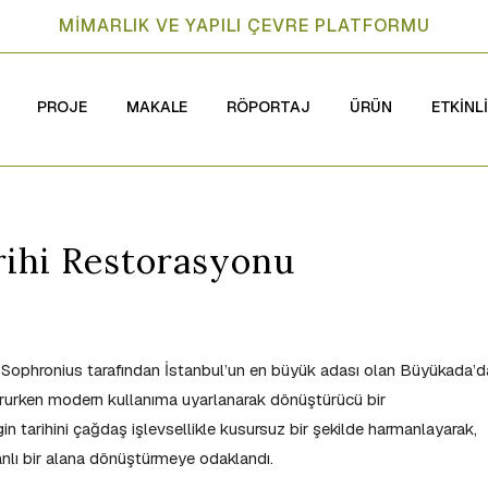
MİMARLIK VE YAPILI ÇEVRE PLATFORMU
PROJE
MAKALE
RÖPORTAJ
ÜRÜN
ETKİNL
rihi Restorasyonu
 Sophronius tarafından İstanbul’un en büyük adası olan Büyükada’d
korurken modern kullanıma uyarlanarak dönüştürücü bir
in tarihini çağdaş işlevsellikle kusursuz bir şekilde harmanlayarak,
canlı bir alana dönüştürmeye odaklandı.