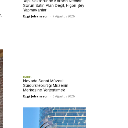
Yapı Sektöründe Karbon Kredisi:
Sorun Satın Alan Değil, Hiçbir Şey
Yapmayanlar
,
Ezgi Johansson
-
7 Ağustos 2026
HABER
Nevada Sanat Müzesi:
Sürdürülebilirliği Müzenin
Merkezine Yerleştirmek
Ezgi Johansson
-
6 Ağustos 2026