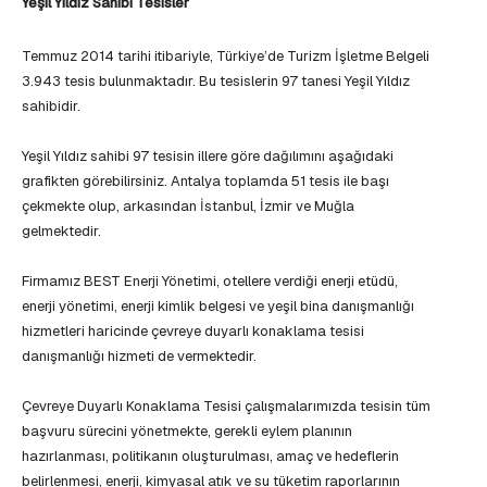
Yeşil Yıldız Sahibi Tesisler
Temmuz 2014 tarihi itibariyle, Türkiye’de Turizm İşletme Belgeli
3.943 tesis bulunmaktadır. Bu tesislerin 97 tanesi Yeşil Yıldız
sahibidir.
Yeşil Yıldız sahibi 97 tesisin illere göre dağılımını aşağıdaki
grafikten görebilirsiniz. Antalya toplamda 51 tesis ile başı
çekmekte olup, arkasından İstanbul, İzmir ve Muğla
gelmektedir.
Firmamız BEST Enerji Yönetimi, otellere verdiği enerji etüdü,
enerji yönetimi, enerji kimlik belgesi ve yeşil bina danışmanlığı
hizmetleri haricinde çevreye duyarlı konaklama tesisi
danışmanlığı hizmeti de vermektedir.
Çevreye Duyarlı Konaklama Tesisi çalışmalarımızda tesisin tüm
başvuru sürecini yönetmekte, gerekli eylem planının
hazırlanması, politikanın oluşturulması, amaç ve hedeflerin
belirlenmesi, enerji, kimyasal atık ve su tüketim raporlarının