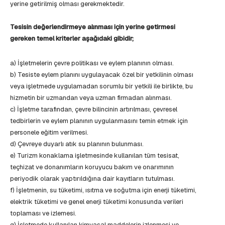
yerine getirilmiş olması gerekmektedir.
Tesisin değerlendirmeye alınması için yerine getirmesi
gereken temel kriterler aşağıdaki gibidir;
a) İşletmelerin çevre politikası ve eylem planının olması.
b) Tesiste eylem planını uygulayacak özel bir yetkilinin olması
veya işletmede uygulamadan sorumlu bir yetkili ile birlikte, bu
hizmetin bir uzmandan veya uzman firmadan alınması.
c) İşletme tarafından, çevre bilincinin artırılması, çevresel
tedbirlerin ve eylem planının uygulanmasını temin etmek için
personele eğitim verilmesi.
d) Çevreye duyarlı atık su planının bulunması.
e) Turizm konaklama işletmesinde kullanılan tüm tesisat,
teçhizat ve donanımların koruyucu bakım ve onarımının
periyodik olarak yaptırıldığına dair kayıtların tutulması.
f) İşletmenin, su tüketimi, ısıtma ve soğutma için enerji tüketimi,
elektrik tüketimi ve genel enerji tüketimi konusunda verileri
toplaması ve izlemesi.
g) İşletmede kullanılan kimyasal maddelerin izlenmesi ve