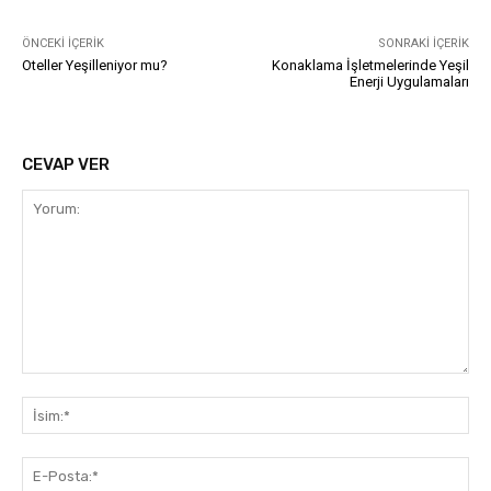
ÖNCEKI İÇERIK
SONRAKI İÇERIK
Oteller Yeşilleniyor mu?
Konaklama İşletmelerinde Yeşil
Enerji Uygulamaları
CEVAP VER
Yorum:
İsi
E-
Pos