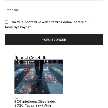
Web
Ismimi, e-postamı ve web sitemi bir dahaki sefere bu
tarayıcıya kaydet.
İlginizi Çekebilir
HABER
BCG Intelligent Cities Index
2026: Yapay Zekâ Akıllı