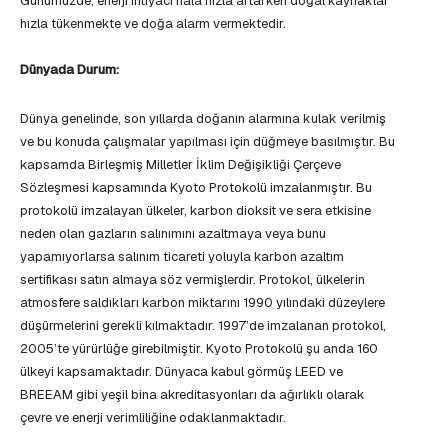
Günümüzde, enerji ihtiyacı hala hızla artarken doğal kaynaklar
hızla tükenmekte ve doğa alarm vermektedir.
Dünyada Durum:
Dünya genelinde, son yıllarda doğanın alarmına kulak verilmiş
ve bu konuda çalışmalar yapılması için düğmeye basılmıştır. Bu
kapsamda Birleşmiş Milletler İklim Değişikliği Çerçeve
Sözleşmesi kapsamında Kyoto Protokolü imzalanmıştır. Bu
protokolü imzalayan ülkeler, karbon dioksit ve sera etkisine
neden olan gazların salınımını azaltmaya veya bunu
yapamıyorlarsa salınım ticareti yoluyla karbon azaltım
sertifikası satın almaya söz vermişlerdir. Protokol, ülkelerin
atmosfere saldıkları karbon miktarını 1990 yılındaki düzeylere
düşürmelerini gerekli kılmaktadır. 1997’de imzalanan protokol,
2005’te yürürlüğe girebilmiştir. Kyoto Protokolü şu anda 160
ülkeyi kapsamaktadır. Dünyaca kabul görmüş LEED ve
BREEAM gibi yeşil bina akreditasyonları da ağırlıklı olarak
çevre ve enerji verimliliğine odaklanmaktadır.