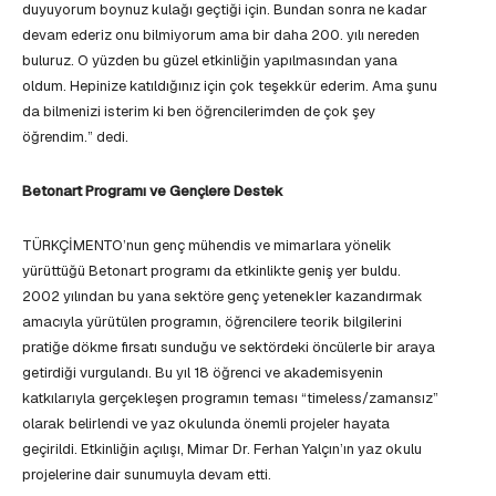
duyuyorum boynuz kulağı geçtiği için. Bundan sonra ne kadar
devam ederiz onu bilmiyorum ama bir daha 200. yılı nereden
buluruz. O yüzden bu güzel etkinliğin yapılmasından yana
oldum. Hepinize katıldığınız için çok teşekkür ederim. Ama şunu
da bilmenizi isterim ki ben öğrencilerimden de çok şey
öğrendim.” dedi.
Betonart Programı ve Gençlere Destek
TÜRKÇİMENTO’nun genç mühendis ve mimarlara yönelik
yürüttüğü Betonart programı da etkinlikte geniş yer buldu.
2002 yılından bu yana sektöre genç yetenekler kazandırmak
amacıyla yürütülen programın, öğrencilere teorik bilgilerini
pratiğe dökme fırsatı sunduğu ve sektördeki öncülerle bir araya
getirdiği vurgulandı. Bu yıl 18 öğrenci ve akademisyenin
katkılarıyla gerçekleşen programın teması “timeless/zamansız”
olarak belirlendi ve yaz okulunda önemli projeler hayata
geçirildi. Etkinliğin açılışı, Mimar Dr. Ferhan Yalçın’ın yaz okulu
projelerine dair sunumuyla devam etti.