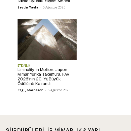
İklime Uyumlu Yaşam Modeli
Sevda Yayla
-
5 Ağustos 2026
ETKİNLİK
Liminality in Motion: Japon
Mimar Yurika Takemura, FAV
2026’nın 20. Yıl Büyük
Ödülü’nü Kazandı
Ezgi Johansson
-
5 Ağustos 2026
SÜRDÜRÜLEBİLİR MİMARLIK & YAPI