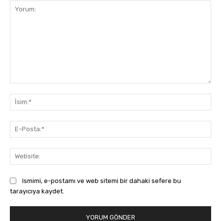
Yorum:
İsi
E-
Pos
Web
Ismimi, e-postamı ve web sitemi bir dahaki sefere bu
tarayıcıya kaydet.