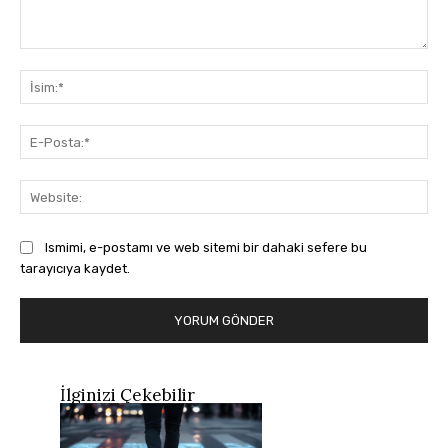
Yorum:
İsi
E-
Pos
Web
Ismimi, e-postamı ve web sitemi bir dahaki sefere bu
tarayıcıya kaydet.
İlginizi Çekebilir