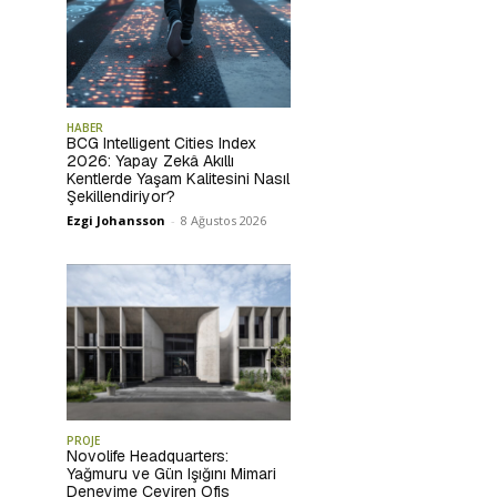
HABER
BCG Intelligent Cities Index
2026: Yapay Zekâ Akıllı
Kentlerde Yaşam Kalitesini Nasıl
Şekillendiriyor?
Ezgi Johansson
-
8 Ağustos 2026
PROJE
Novolife Headquarters:
Yağmuru ve Gün Işığını Mimari
Deneyime Çeviren Ofis