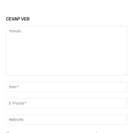
CEVAP VER
Yorum:
İsi
E-
Pos
Web