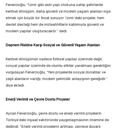
Fenercioğlu, “İzmir gibi eski yapı stokuna sahip şehirlerde
kentsel dönüşüm, daha güvenli ve modern yaşam alanları inşa
etmek için büyük bir fırsat sunuyor. İzmir’deki projeler, hem
devlet desteği hem de müteahhitlerin katılımıyla güvenli ve
modern yapılar oluşturacaktır.” dedi.
Deprem Riskine Karşı Sosyal ve Güvenli Yaşam Alanları
Kentsel dönüşümün sadece fiziksel yapılar üzerinde değil,
sosyal yapılar üzerinde de olumlu etkiler yaratması gerektiğini
vurgulayan Fenercioğlu, “Yeni projelerde sosyal donatılar ve
yeşil alanların varlığı, modern şehircilik anlayışının gereğidir.”
diye ekledi.
Enerji Verimli ve Çevre Dostu Projeler
Aycan Fenercioğlu, çevre dostu ve enerji verimli projelerin
Türkiye’deki inşaat sektöründe yaygınlaşmasının önemine de
değindi. “Enerji verimli projelerin artması, çevreye duyarlı