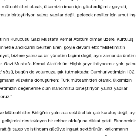
üteahhitleri olarak, ülkemizin imarı için gösterdiğimiz gayreti,
zla birleştiriyor; yalnız yapılar değil, gelecek nesiller için umut inş
ti’nin Kurucusu Gazi Mustafa Kemal Atatürk olmak üzere, Kurtuluş
netle andıklarını belirten Eren, şöyle devam etti: “Milletimizin
et, bizlere yalnızca bir yönetim biçimi değil; aynı zamanda üretim
ır. Gazi Mustafa Kemal Atatürk’ün ‘Hiçbir şeye ihtiyacımız yok, yalnı
mak’ sözü, bugün de yolumuza ışık tutmaktadır. Cumhuriyetimizin 102.
nışmanın yüzyılına dönüşürken; Türk müteahhitleri olarak, ülkemizin
etimizin değerlerine olan inancımızla birleştiriyor; yalnız yapılar
yoruz.”
e Müteahhitler Birliği’nin yalnızca sektörel bir çatı kuruluş değil, ayn
elişimini destekleyen bir rehber olduğuna dikkat çekti. Ekonomini
rattığı talep ve istihdam gücüyle inşaat sektörünün, kalkınmanın