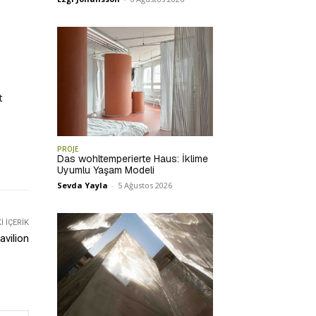
t
PROJE
Das wohltemperierte Haus: İklime
Uyumlu Yaşam Modeli
Sevda Yayla
-
5 Ağustos 2026
 İÇERIK
avilion