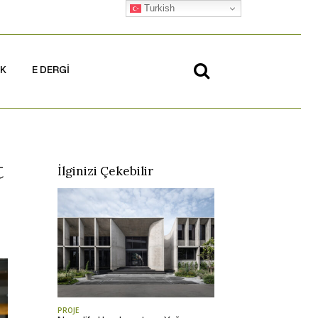
Turkish
İK
E DERGİ
t
İlginizi Çekebilir
PROJE