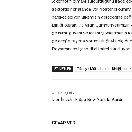
lokomotifi olmayı sürdürdüğünü ifade eden
sektörde her alanda yol gösterici olmayı
hareket ediyor, ülkemizin geleceğine değe
Birliği olarak, 73 yıldır Cumhuriyetimizi
gelişimi, güveni ve refahı yükseltmenin kar
geleceğe taşıma sorumluluğuyla hiç du
Bayramını en içten dileklerimle kutluyor
ETIKETLER
Türkiye Müteahhitler Birliği, cumh
ÖNCEKI İÇERIK
Dior İmzalı İlk Spa New York’ta Açıldı
CEVAP VER