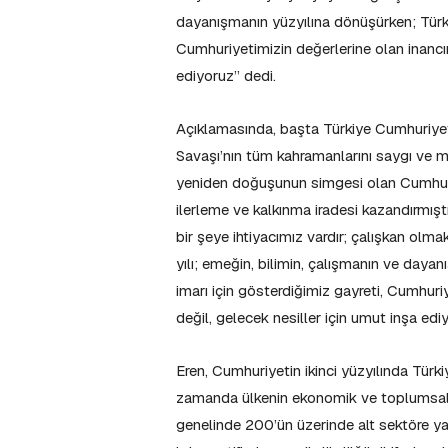
dayanışmanın yüzyılına dönüşürken; Türk m
Cumhuriyetimizin değerlerine olan inancımı
ediyoruz” dedi.
Açıklamasında, başta Türkiye Cumhuriye
Savaşı’nın tüm kahramanlarını saygı ve min
yeniden doğuşunun simgesi olan Cumhuriy
ilerleme ve kalkınma iradesi kazandırmışt
bir şeye ihtiyacımız vardır; çalışkan ol
yılı; emeğin, bilimin, çalışmanın ve daya
imarı için gösterdiğimiz gayreti, Cumhuriy
değil, gelecek nesiller için umut inşa edi
Eren, Cumhuriyetin ikinci yüzyılında Türkiy
zamanda ülkenin ekonomik ve toplumsal g
genelinde 200’ün üzerinde alt sektöre ya