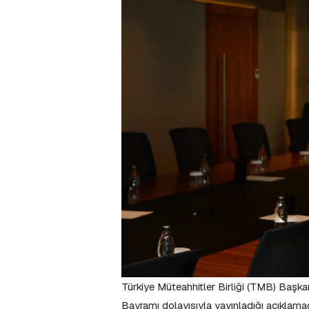
Türkiye Müteahhitler Birliği (TMB) Başka
Bayramı dolayısıyla yayınladığı açıklamad