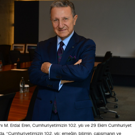
nı M. Erdal Eren, Cumhuriyetimizin 102. yılı ve 29 Ekim Cumhuriyet
a, “Cumhuriyetimizin 102. yılı; emeğin, bilimin, çalışmanın ve