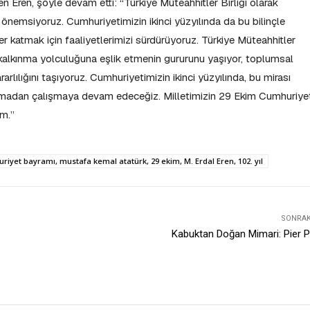
 Eren, şöyle devam etti: “Türkiye Müteahhitler Birliği olarak
 önemsiyoruz. Cumhuriyetimizin ikinci yüzyılında da bu bilinçle
r katmak için faaliyetlerimizi sürdürüyoruz. Türkiye Müteahhitler
n kalkınma yolculuğuna eşlik etmenin gururunu yaşıyor, toplumsal
arlılığını taşıyoruz. Cumhuriyetimizin ikinci yüzyılında, bu mirası
rmadan çalışmaya devam edeceğiz. Milletimizin 29 Ekim Cumhuriye
um.”
uriyet bayramı, mustafa kemal atatürk, 29 ekim, M. Erdal Eren, 102. yıl
SONRAKI
Kabuktan Doğan Mimari: Pier P