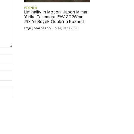
ETKİNLİK
Liminality in Motion: Japon Mimar
Yurika Takemura, FAV 2026’nın
20. Yıl Büyük Ödülü’nü Kazandı
Ezgi Johansson
-
5 Ağustos 2026
İsim:*
E-
Posta:*
Website: