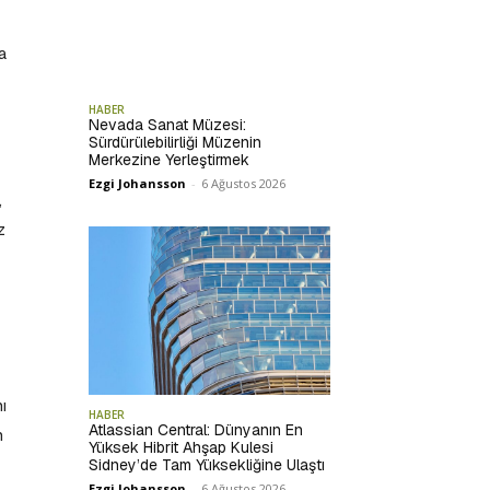
a
HABER
Nevada Sanat Müzesi:
Sürdürülebilirliği Müzenin
Merkezine Yerleştirmek
Ezgi Johansson
-
6 Ağustos 2026
,
z
ı
HABER
Atlassian Central: Dünyanın En
n
Yüksek Hibrit Ahşap Kulesi
Sidney’de Tam Yüksekliğine Ulaştı
Ezgi Johansson
-
6 Ağustos 2026