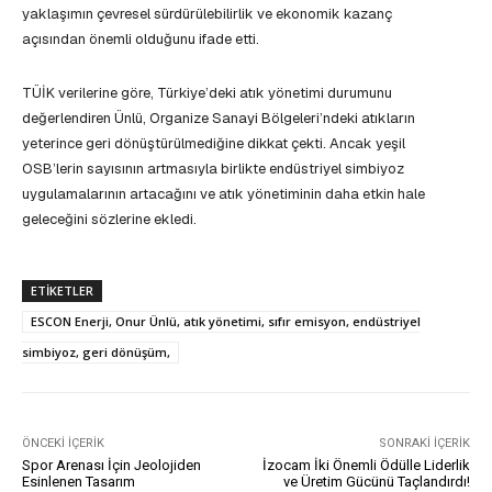
yaklaşımın çevresel sürdürülebilirlik ve ekonomik kazanç
açısından önemli olduğunu ifade etti.
TÜİK verilerine göre, Türkiye’deki atık yönetimi durumunu
değerlendiren Ünlü, Organize Sanayi Bölgeleri’ndeki atıkların
yeterince geri dönüştürülmediğine dikkat çekti. Ancak yeşil
OSB’lerin sayısının artmasıyla birlikte endüstriyel simbiyoz
uygulamalarının artacağını ve atık yönetiminin daha etkin hale
geleceğini sözlerine ekledi.
ETIKETLER
ESCON Enerji, Onur Ünlü, atık yönetimi, sıfır emisyon, endüstriyel
simbiyoz, geri dönüşüm,
ÖNCEKI İÇERIK
SONRAKI İÇERIK
Spor Arenası İçin Jeolojiden
İzocam İki Önemli Ödülle Liderlik
Esinlenen Tasarım
ve Üretim Gücünü Taçlandırdı!