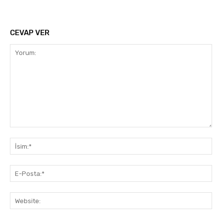
CEVAP VER
Yorum:
İsi
E-
Pos
Web