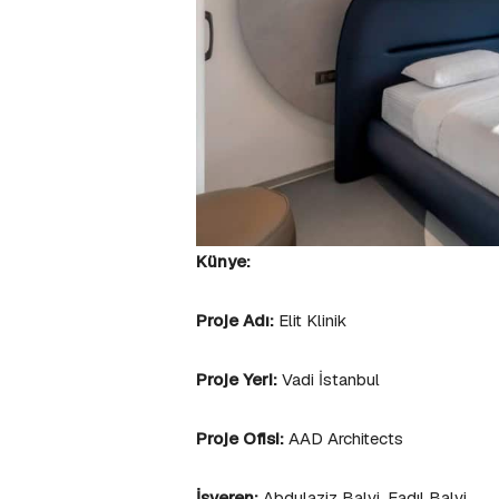
Künye:
Proje Adı:
Elit Klinik
Proje Yeri:
Vadi İstanbul
Proje Ofisi:
AAD Architects
İşveren:
Abdulaziz Balvi, Fadıl Balvi