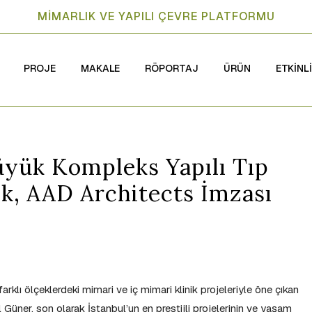
MİMARLIK VE YAPILI ÇEVRE PLATFORMU
PROJE
MAKALE
RÖPORTAJ
ÜRÜN
ETKİNL
üyük Kompleks Yapılı Tıp
ik, AAD Architects İmzası
farklı ölçeklerdeki mimari ve iç mimari klinik projeleriyle öne çıkan
ner, son olarak İstanbul’un en prestijli projelerinin ve yaşam