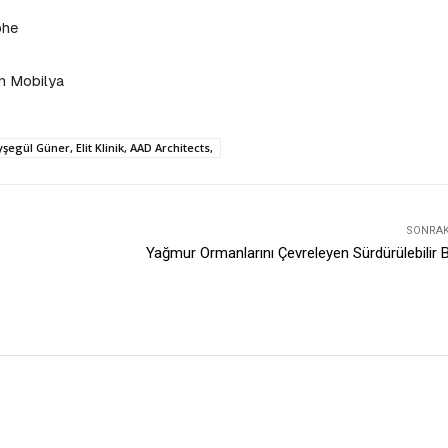
ohe
n Mobilya
gül Güner, Elit Klinik, AAD Architects,
SONRAKI
Yağmur Ormanlarını Çevreleyen Sürdürülebilir B