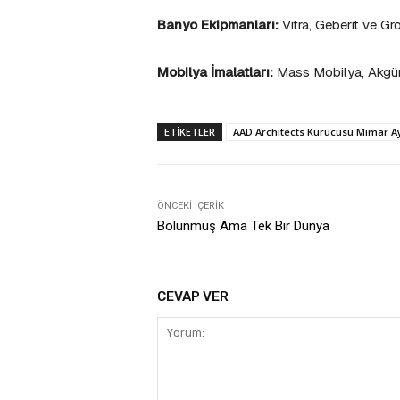
Banyo Ekipmanları:
Vitra, Geberit ve Gr
Mobilya İmalatları:
Mass Mobilya, Akgü
ETIKETLER
AAD Architects Kurucusu Mimar Ayşe
ÖNCEKI İÇERIK
Bölünmüş Ama Tek Bir Dünya
CEVAP VER