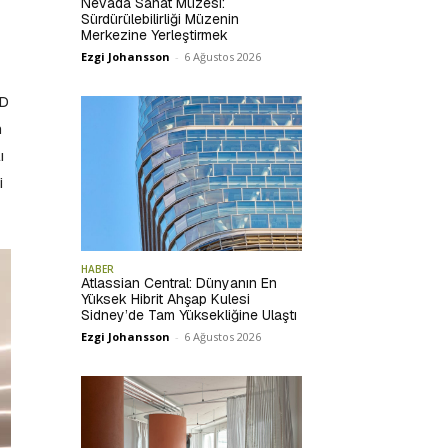
Nevada Sanat Müzesi:
Sürdürülebilirliği Müzenin
Merkezine Yerleştirmek
Ezgi Johansson
-
6 Ağustos 2026
AD
n
ı
i
HABER
Atlassian Central: Dünyanın En
Yüksek Hibrit Ahşap Kulesi
Sidney’de Tam Yüksekliğine Ulaştı
Ezgi Johansson
-
6 Ağustos 2026