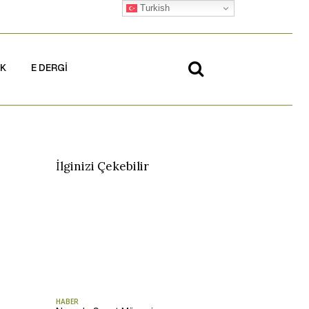
Turkish
İK
E DERGİ
İlginizi Çekebilir
HABER