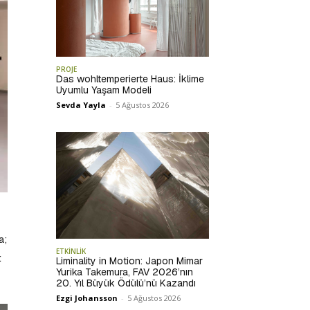
PROJE
Das wohltemperierte Haus: İklime
Uyumlu Yaşam Modeli
Sevda Yayla
-
5 Ağustos 2026
a;
ETKİNLİK
t
Liminality in Motion: Japon Mimar
Yurika Takemura, FAV 2026’nın
20. Yıl Büyük Ödülü’nü Kazandı
Ezgi Johansson
-
5 Ağustos 2026