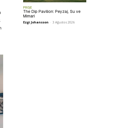
PROJE
The Dip Pavilion: Peyzaj, Su ve
ı
Mimari
l
Ezgi Johansson
-
3 Ağustos 2026
n