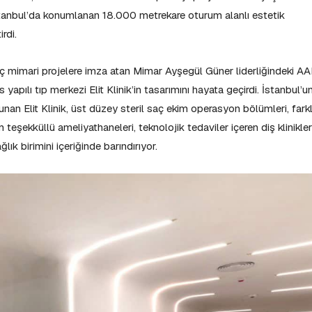
stanbul’da konumlanan 18.000 metrekare oturum alanlı estetik
irdi.
 iç mimari projelere imza atan Mimar Ayşegül Güner liderliğindeki A
yapılı tıp merkezi Elit Klinik’in tasarımını hayata geçirdi. İstanbul’u
unan Elit Klinik, üst düzey steril saç ekim operasyon bölümleri, farkl
teşekküllü ameliyathaneleri, teknolojik tedaviler içeren diş klinikler
lık birimini içeriğinde barındırıyor.