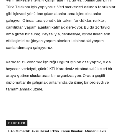
Veri merkezleri ile ilgili çalışmalarımız da var; bunlardan birini
Türk Telekom için yapıyoruz. Veri merkezleri aslında fabrikalar
gibi işlevsel yönü öne çıkan alanlar ama içinde insanlar
çalışıyor. O insanlara yönelik bir takım farklılıklar, renkler,
canlılıklar, yaşam alanları katmak gerekiyor. Bu da zorlayıcı
ama güzel bir süreç. Peyzajıyla, cephesiyle, içinde insanların
etkileşimini sağlayan yaşam alanları ile binadaki yaşamı
canlandırmaya çalışıyoruz.
Karadeniz Ekonomik İşbirliği Örgütü için bir ofis yaptık, o da
heyecan vericiydi; çünkü KEİ Karadeniz etrafındaki ülkeleri bir
araya getiren uluslararası bir organizasyon. Orada çeşitli
diplomatlar ile çalışmak anlamında da ilginç bir projeydi ve
tamamlanmak üzere.
ETIKETLER
HAS Mimarlık, Ayşe Hasol Erktin, Kamu Binaları, Mimari Bakış