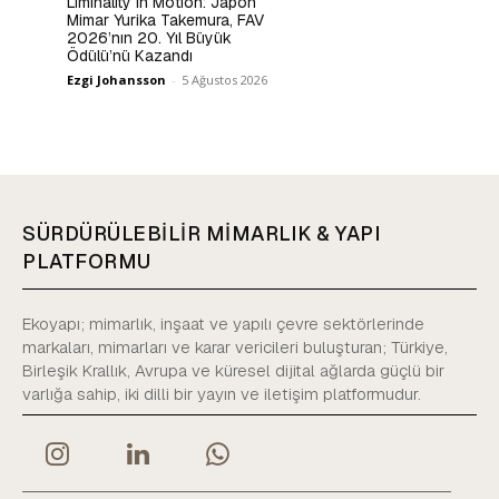
Liminality in Motion: Japon
Mimar Yurika Takemura, FAV
2026’nın 20. Yıl Büyük
Ödülü’nü Kazandı
Ezgi Johansson
-
5 Ağustos 2026
SÜRDÜRÜLEBİLİR MİMARLIK & YAPI
PLATFORMU
Ekoyapı; mimarlık, inşaat ve yapılı çevre sektörlerinde
markaları, mimarları ve karar vericileri buluşturan; Türkiye,
Birleşik Krallık, Avrupa ve küresel dijital ağlarda güçlü bir
varlığa sahip, iki dilli bir yayın ve iletişim platformudur.