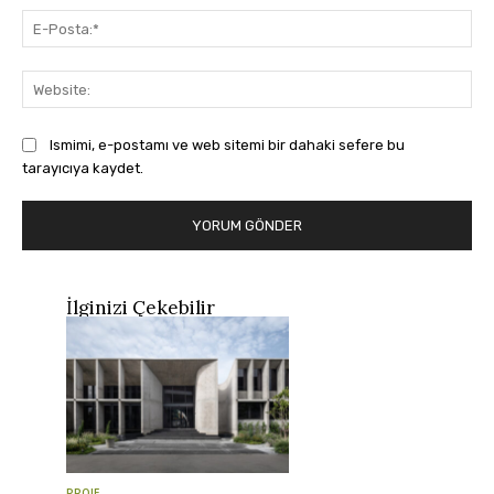
E-
Pos
Web
Ismimi, e-postamı ve web sitemi bir dahaki sefere bu
tarayıcıya kaydet.
İlginizi Çekebilir
PROJE