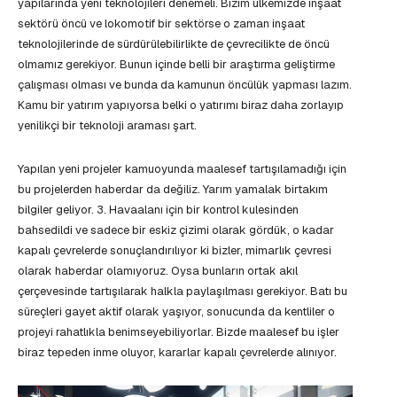
yapılarında yeni teknolojileri denemeli. Bizim ülkemizde inşaat
sektörü öncü ve lokomotif bir sektörse o zaman inşaat
teknolojilerinde de sürdürülebilirlikte de çevrecilikte de öncü
olmamız gerekiyor. Bunun içinde belli bir araştırma geliştirme
çalışması olması ve bunda da kamunun öncülük yapması lazım.
Kamu bir yatırım yapıyorsa belki o yatırımı biraz daha zorlayıp
yenilikçi bir teknoloji araması şart.
Yapılan yeni projeler kamuoyunda maalesef tartışılamadığı için
bu projelerden haberdar da değiliz. Yarım yamalak birtakım
bilgiler geliyor. 3. Havaalanı için bir kontrol kulesinden
bahsedildi ve sadece bir eskiz çizimi olarak gördük, o kadar
kapalı çevrelerde sonuçlandırılıyor ki bizler, mimarlık çevresi
olarak haberdar olamıyoruz. Oysa bunların ortak akıl
çerçevesinde tartışılarak halkla paylaşılması gerekiyor. Batı bu
süreçleri gayet aktif olarak yaşıyor, sonucunda da kentliler o
projeyi rahatlıkla benimseyebiliyorlar. Bizde maalesef bu işler
biraz tepeden inme oluyor, kararlar kapalı çevrelerde alınıyor.