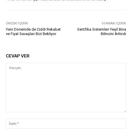
ÖNCEKI İÇERIK
SONRAKI İÇERIK
Yeni Dönemde de Ciddi Rekabet
Sertifika Sistemleri Yeşil Bina
ve Fiyat Savaşları Bizi Bekliyor
Bilincini Arttırdı
CEVAP VER
Yorum:
İsi