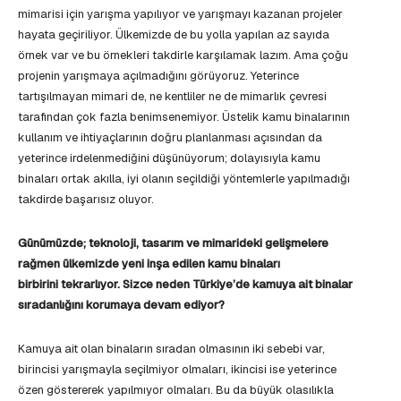
mimarisi için yarışma yapılıyor ve yarışmayı kazanan projeler
hayata geçiriliyor. Ülkemizde de bu yolla yapılan az sayıda
örnek var ve bu örnekleri takdirle karşılamak lazım. Ama çoğu
projenin yarışmaya açılmadığını görüyoruz. Yeterince
tartışılmayan mimari de, ne kentliler ne de mimarlık çevresi
tarafından çok fazla benimsenemiyor. Üstelik kamu binalarının
kullanım ve ihtiyaçlarının doğru planlanması açısından da
yeterince irdelenmediğini düşünüyorum; dolayısıyla kamu
binaları ortak akılla, iyi olanın seçildiği yöntemlerle yapılmadığı
takdirde başarısız oluyor.
Günümüzde; teknoloji, tasarım ve mimarideki gelişmelere
rağmen ülkemizde yeni inşa edilen kamu binaları
birbirini
tekrarlıyor. Sizce neden Türkiye’de kamuya ait binalar
sıradanlığını korumaya devam ediyor?
Kamuya ait olan binaların sıradan olmasının iki sebebi var,
birincisi yarışmayla seçilmiyor olmaları, ikincisi ise yeterince
özen göstererek yapılmıyor olmaları. Bu da büyük olasılıkla