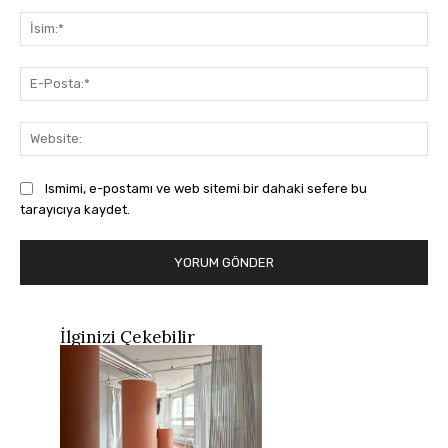
Yorum:
İsi
E-
Pos
Web
Ismimi, e-postamı ve web sitemi bir dahaki sefere bu
tarayıcıya kaydet.
İlginizi Çekebilir