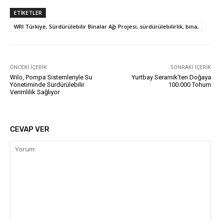
ETIKETLER
WRI Türkiye, Sürdürülebilir Binalar Ağı Projesi, sürdürülebilirlik, bina,
ÖNCEKI İÇERIK
SONRAKI İÇERIK
Wilo, Pompa Sistemleriyle Su
Yurtbay Seramik’ten Doğaya
Yönetiminde Sürdürülebilir
100.000 Tohum
Verimlilik Sağlıyor
CEVAP VER