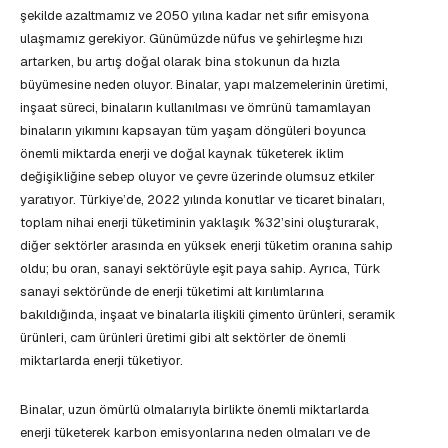
şekilde azaltmamız ve 2050 yılına kadar net sıfır emisyona
ulaşmamız gerekiyor. Günümüzde nüfus ve şehirleşme hızı
artarken, bu artış doğal olarak bina stokunun da hızla
büyümesine neden oluyor. Binalar, yapı malzemelerinin üretimi,
inşaat süreci, binaların kullanılması ve ömrünü tamamlayan
binaların yıkımını kapsayan tüm yaşam döngüleri boyunca
önemli miktarda enerji ve doğal kaynak tüketerek iklim
değişikliğine sebep oluyor ve çevre üzerinde olumsuz etkiler
yaratıyor. Türkiye’de, 2022 yılında konutlar ve ticaret binaları,
toplam nihai enerji tüketiminin yaklaşık %32’sini oluşturarak,
diğer sektörler arasında en yüksek enerji tüketim oranına sahip
oldu; bu oran, sanayi sektörüyle eşit paya sahip. Ayrıca, Türk
sanayi sektöründe de enerji tüketimi alt kırılımlarına
bakıldığında, inşaat ve binalarla ilişkili çimento ürünleri, seramik
ürünleri, cam ürünleri üretimi gibi alt sektörler de önemli
miktarlarda enerji tüketiyor.
Binalar, uzun ömürlü olmalarıyla birlikte önemli miktarlarda
enerji tüketerek karbon emisyonlarına neden olmaları ve de