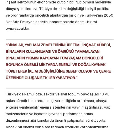
inşaat sektörünün ekonomide kilit bir itici güç olması nedeniyle
dünya genelinde ve Türkiye’de iklim değişikliği ile ilgili politika
ve programlarda öncelikli alanlardan biridir ve Türkiye’nin 2050
Net Sıfır Emisyon hedefini başarmasında önemli bir rol
oynayacaklar.
‘‘BİNALAR, YAPI MALZEMELERİNİN ÜRETİMİ, İNŞAAT SÜRECİ,
BİNALARIN KULLANILMASI VE ÖMRÜNÜ TAMAMLAYAN
BİNALARIN YIKIMINI KAPSAYAN TÜM YAŞAM DÖNGÜLERİ
BOYUNCA ÖNEMLİ MİKTARDA ENERJİ VE DOĞAL KAYNAK
TÜKETEREK İKLİM DEĞİŞİKLİĞİNE SEBEP OLUYOR VE ÇEVRE
ÜZERİNDE OLUŞAN ETKİLER YARATIYOR.’’
Türkiye’de kamu, özel sektör ve sivil toplum paydaşları 10 yılı
aşkın süredir binalarda enerji verimliliğinin artırılması, binaya
entegre yenilenebilir enerji sistemlerinin yaygınlaştırılması, yapı
malzemelerin ve inşaatın çevresel performanslarının
düzenlenmesi gibi konularda önemli çalışmalar yürütüyorlar.
Ancak bu önemli çabalara rağmen özellikle karbonsuzlaşma