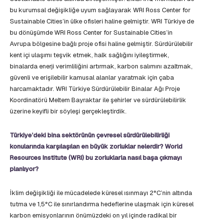
bu kurumsal değişikliğe uyum sağlayarak WRI Ross Center for
Sustainable Cities’in ülke ofisleri haline gelmiştir. WRI Türkiye de
bu dönüşümde WRI Ross Center for Sustainable Cities’in
Avrupa bölgesine bağlı proje ofisi haline gelmiştir. Sürdürülebilir
kent içi ulaşımı teşvik etmek, halk sağlığını iyileştirmek,
binalarda enerji verimliliğini artırmak, karbon salımını azaltmak,
güvenli ve erişilebilir kamusal alanlar yaratmak için çaba
harcamaktadır. WRI Türkiye Sürdürülebilir Binalar Ağı Proje
Koordinatörü Meltem Bayraktar ile şehirler ve sürdürülebilirlik
üzerine keyifli bir söyleşi gerçekleştirdik.
Türkiye’deki bina sektörünün çevresel sürdürülebilirliği
konularında karşılaşılan en büyük zorluklar nelerdir? World
Resources Institute (WRI) bu zorluklarla nasıl başa çıkmayı
planlıyor?
İklim değişikliği ile mücadelede küresel ısınmayı 2°C’nin altında
tutma ve 1,5°C ile sınırlandırma hedeflerine ulaşmak için küresel
karbon emisyonlarının önümüzdeki on yıl içinde radikal bir