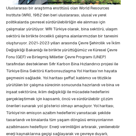
Uluslararası bir araştırma enstitüsü olan World Resources
Institute (WRI), 1982’den beri uluslararası, ulusal ve yerel
politikalarda çevresel sürdürülebilirliğin ele alınması için
çalışmalar yürütüyor. WRI Türkiye olarak, bina sektörü, ulaşım
sektörü ile birlikte öncelikli çalışma alanlarımızdan bir tanesini
oluşturuyor. 2021-2023 yılları arasında Çevre Şehircilik ve İklim
Değişikliği Bakanlığı ile birlikte yürüttüğümüz ve Küresel Çevre
Fonu (GEF) ve Birleşmiş Milletler Çevre Programı (UNEP)
tarafından desteklenen Sıfır Karbon Bina Hızlandırıcı projesi ile
Türkiye Bina Sektörü Karbonsuzlaşma Yol Haritası’nın hayata
geçmesini sağladık. Yol haritası şeffaf, katılımcı ve titizlikle
yürütülen bir çalışma sürecinin sonucunda hazırlandı ve bina ve
inşaat sektörüne, iklim değişikliği ile mücadele hedeflerini
gerçekleştirmek için kapsamlı, öncü ve sürdürülebilir çözüm
önerileri sunarak yol gösterici olmayı amaçlıyor. Yol haritası,
Türkiye’nin emisyon azaltım hedeflerini yansıtacak şekilde
tasarlandı ve binalarda tüm yaşam döngüsü emisyonlarının
azaltılmasını hedefliyor. Enerji verimliliğini artırarak, yenilenebilir
enerji kaynaklarına geçişi sağlayarak ve çevreye duyarlı,