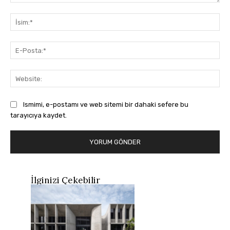
Yorum:
İsi
E-
Pos
Web
Ismimi, e-postamı ve web sitemi bir dahaki sefere bu
tarayıcıya kaydet.
İlginizi Çekebilir