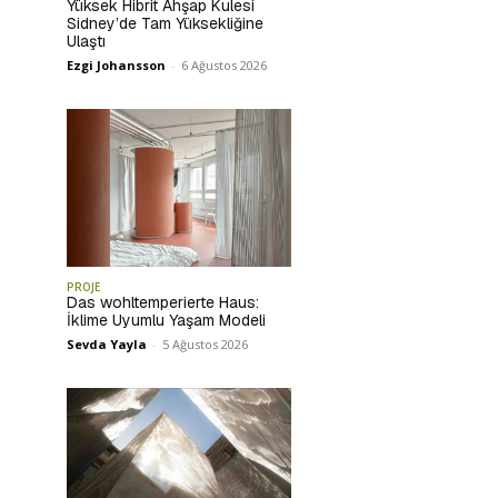
Yüksek Hibrit Ahşap Kulesi
Sidney’de Tam Yüksekliğine
Ulaştı
Ezgi Johansson
-
6 Ağustos 2026
PROJE
Das wohltemperierte Haus:
İklime Uyumlu Yaşam Modeli
Sevda Yayla
-
5 Ağustos 2026