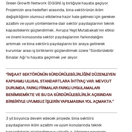
Green Growth Network (DGGN) iş birliğiyle hayata geçiyor.
Projemizin ana hedefleri arasında, bina sektörünün iklim
değişikliğinin olumsuz etkilerine hazır hale gelmesi için gereken
azaltım ve uyum yöntemlerine dair sektör paydaşlarının teknik
kapasitelerini güçlendirmek, Avrupa Yeşil Mutabakatı’nın etkisi
ve önemi konusunda sektör paydaşlarının farkındalığını
artırmak ve bina sektörü paydaşlarını bir araya getirerek
kurumlar arası iş birliklerini güçlendirmek üzere “Sürdürülebilir
Binalar Ağı”nı hayata geçirmek yer alıyor.
“İNŞAAT SEKTÖRÜNÜN SÜRDÜRÜLEBİLİRLİĞİNİ DÜZENLEYEN
KAPSAMLI ULUSAL STANDARTLARA İHTİYAÇ VAR. MEVCUT
DURUMDA, FARKLI FİRMALAR FARKLI UYGULAMALARI
BENİMSEMİKTE VE BU DA SÜRDÜRÜLEBİLİRLİK AÇISINDAN
BİRBİRİYLE UYUMSUZ İŞLERİN YAPILMASINA YOL AÇMAKTA.”
3 yıl boyunca devem edecek projede, bina sektörü
paydaşlarının iklim azaltım ve uyum konularında teknik
kapasitelerini güçlendirmeye yönelik e-öğrenme programı