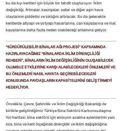
bu da kıyı kentleri için büyük bir tehdit oluşturuyor. İklim
değişikliği, fırtınalar, kasırgalar, seller ve diğer aşırı hava
olaylarının şiddetini ve sıklığını artıracak. Bu da gelecekte
kentlerde altyapı ve üstyapı hasarlarına, can kayıplarına ve mal
kayıplarına daha fazla neden olabileceği anlamına geliyor.
“SÜRDÜRÜLEBİLİR BİNALAR AĞI PROJESİ” KAPSAMINDA
HAZIRLAYACAĞIMIZ “BİNALARDA İKLİM DİRENÇLİLİĞİ
REHBERİ”, BİNALARIN İKLİM DEĞİŞİKLİĞİNİN OLUŞABİLECEK
OLUMSUZ ETKİLERİNE KARŞI ALABİLECEKLERİ ÖNLEMLERİ VE
BU ÖNLEMLERİ NASIL HAYATA GEÇİREBİLECEKLERİ
KONUSUNDA PAYDAŞLARIN KAPASİTELERİNİ GELİŞTİRMEYİ
HEDEFLİYOR.
Öncelikle, Çevre, Şehircilik ve İklim Değişikliği Bakanlığı ile
birlikte geliştirdiğimiz Türkiye Bina Sektörü Karbonsuzlaşma
Yol Haritası, bina sektörü için emisyon azalma eylemlerinin yanı
sıra, bina ve kent ölçeğinde dirençlilik ve iklim değişikliğine
uyumun artırılmasına yönelik stratejilere de yer veriyor. Yol