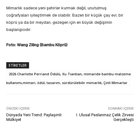
Mimarlık sadece yeni şehirler kurmak değil, unutulmuş
coğrafyaları iyileştirmek de olabilir. Bazen bir küçük çay evi, bir
köprü ya da bir meydan, gezegen için en büyük değişimin
başlangıcıdır.
Foto: Wang Ziling (Bambu Köprü)
ETIKETLER
2026 Charlotte Perriand Ödülü, Xu Tiantian, mimaride bambu malzeme
kullanımı,mimari, ödül, tasarım, sürdürülebilir mimarlık, Çinli Mimarlar
ÖNCEKI İÇERIK
SONRAKI İÇERIK
Dünyada Yeni Trend: Paylaşımlı
I. Ulusal Paslanmaz Çelik Zirvesi
Mülkiyet
Gerçekleşti