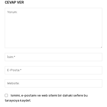
CEVAP VER
Yorum:
İsi
E-
Pos
Web
Ismimi, e-postamı ve web sitemi bir dahaki sefere bu
tarayıcıya kaydet.