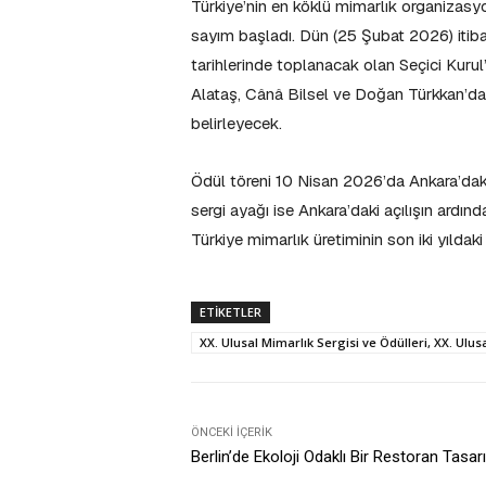
Türkiye’nin en köklü mimarlık organizasyon
sayım başladı. Dün (25 Şubat 2026) itiba
tarihlerinde toplanacak olan Seçici Kuru
Alataş, Cânâ Bilsel ve Doğan Türkkan’dan o
belirleyecek.
Ödül töreni 10 Nisan 2026’da Ankara’dak
sergi ayağı ise Ankara’daki açılışın ardı
Türkiye mimarlık üretiminin son iki yıldak
ETIKETLER
XX. Ulusal Mimarlık Sergisi ve Ödülleri, XX. Ulus
ÖNCEKI İÇERIK
Berlin’de Ekoloji Odaklı Bir Restoran Tasar