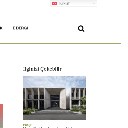
Turkish
İK
E DERGİ
İlginizi Çekebilir
PROJE