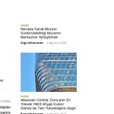
HABER
Nevada Sanat Müzesi:
Sürdürülebilirliği Müzenin
Merkezine Yerleştirmek
Ezgi Johansson
-
6 Ağustos 2026
dül
HABER
Atlassian Central: Dünyanın En
 İÇERIK
Yüksek Hibrit Ahşap Kulesi
lapları
Sidney’de Tam Yüksekliğine Ulaştı
sarımı
Ezgi Johansson
-
6 Ağustos 2026