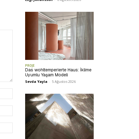
PROJE
Das wohltemperierte Haus: İklime
Uyumlu Yaşam Modeli
Sevda Yayla
-
5 Ağustos 2026
İsim:*
E-
Posta:*
Website: