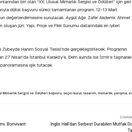
larından biri olan “XX. Ulusal Mimarlık Sergisi ve Ödülleri” için geri
rıyla dijital başvuru süreci tamamlanan program, 12-13 Mart
l’un değerlendirmesine sunulacak. Aygül Ağır, Zafer Akdemir, Ahmet
luşan jüri; Yapı, Proje ve Fikir Sunumu dallarındaki en iyileri
i Zübeyde Hanım Sosyal Tesisi’nde gerçekleştirilecek. Programın
ndan 27 Nisan’da İstanbul Karaköy’e, Ekim ayında ise İzmir’e taşınarak
i panoramasına ışık tutacak.
al Mimarlık Sergisi ve Ödülleri başvuru, seçici kurul, tasarım, mimarlık, yarışma, ö
SONRAKI
ımı: Bonvivant
Inglis Hall’dan Serbest Durabilen Mutfak Do
Ta