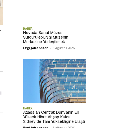
.
HABER
Nevada Sanat Müzesi:
Sürdürülebilirliği Müzenin
Merkezine Yerleştirmek
Ezgi Johansson
-
6 Ağustos 2026
i
HABER
Atlassian Central: Dünyanın En
Yüksek Hibrit Ahşap Kulesi
Sidney’de Tam Yüksekliğine Ulaştı
Ezgi Johansson
-
6 Ağustos 2026