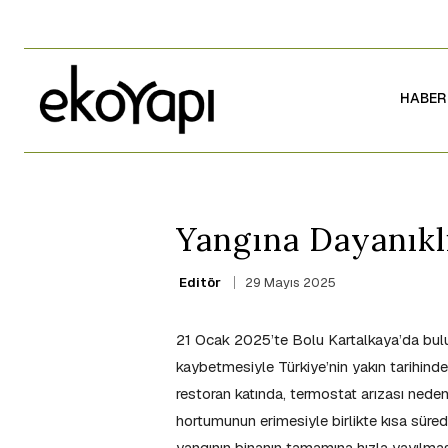
HABER
Yangına Dayanıklı
29 Mayıs 2025
Editör
21 Ocak 2025’te Bolu Kartalkaya’da bulun
kaybetmesiyle Türkiye’nin yakın tarihindek
restoran katında, termostat arızası nedeni
hortumunun erimesiyle birlikte kısa süre
yangının binanın tamamına hızla yayılmas