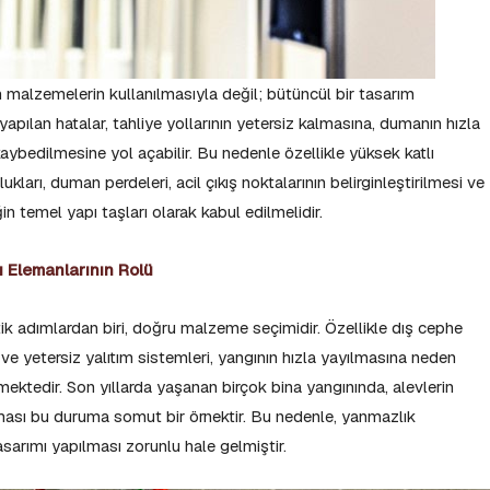
n malzemelerin kullanılmasıyla değil; bütüncül bir tasarım
pılan hatalar, tahliye yollarının yetersiz kalmasına, dumanın hızla
ybedilmesine yol açabilir. Bu nedenle özellikle yüksek katlı
kları, duman perdeleri, acil çıkış noktalarının belirginleştirilmesi ve
in temel yapı taşları olarak kabul edilmelidir.
ı Elemanlarının Rolü
tik adımlardan biri, doğru malzeme seçimidir. Özellikle dış cephe
 ve yetersiz yalıtım sistemleri, yangının hızla yayılmasına neden
mektedir. Son yıllarda yaşanan birçok bina yangınında, alevlerin
ması bu duruma somut bir örnektir. Bu nedenle, yanmazlık
sarımı yapılması zorunlu hale gelmiştir.