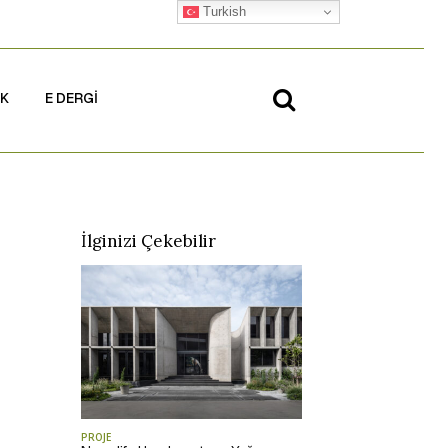
Turkish
İK
E DERGİ
İlginizi Çekebilir
PROJE