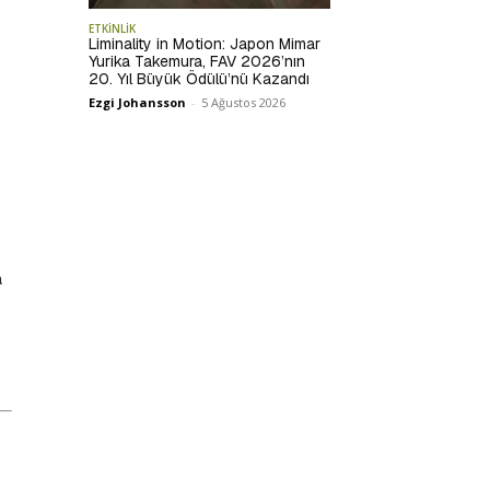
ETKİNLİK
Liminality in Motion: Japon Mimar
Yurika Takemura, FAV 2026’nın
20. Yıl Büyük Ödülü’nü Kazandı
Ezgi Johansson
-
5 Ağustos 2026
a