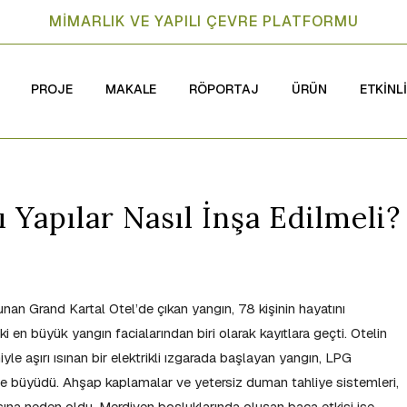
MİMARLIK VE YAPILI ÇEVRE PLATFORMU
PROJE
MAKALE
RÖPORTAJ
ÜRÜN
ETKİNL
 Yapılar Nasıl İnşa Edilmeli?
an Grand Kartal Otel’de çıkan yangın, 78 kişinin hayatını
i en büyük yangın facialarından biri olarak kayıtlara geçti. Otelin
yle aşırı ısınan bir elektrikli ızgarada başlayan yangın, LPG
de büyüdü. Ahşap kaplamalar ve yetersiz duman tahliye sistemleri,
ına neden oldu. Merdiven boşluklarında oluşan baca etkisi ise