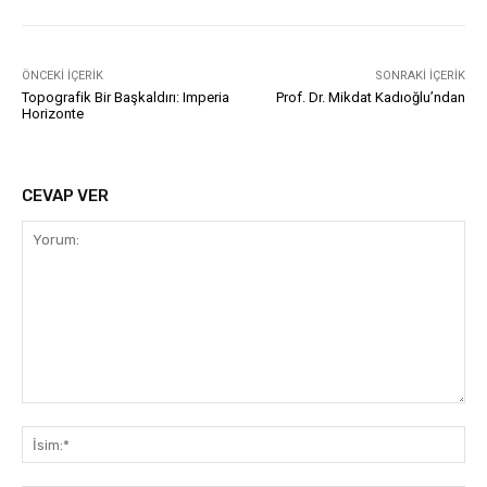
ÖNCEKI İÇERIK
SONRAKI İÇERIK
Topografik Bir Başkaldırı: Imperia
Prof. Dr. Mikdat Kadıoğlu’ndan
Horizonte
CEVAP VER
Yorum:
İsi