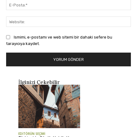
E-
Pos
Web
Ismimi, e-postamı ve web sitemi bir dahaki sefere bu
tarayıcıya kaydet.
İlginizi Çekebilir
EDİTÖRÜN SEÇİMİ