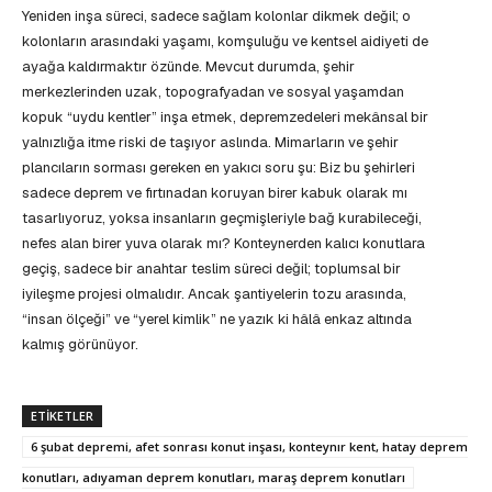
Yeniden inşa süreci, sadece sağlam kolonlar dikmek değil; o
kolonların arasındaki yaşamı, komşuluğu ve kentsel aidiyeti de
ayağa kaldırmaktır özünde. Mevcut durumda, şehir
merkezlerinden uzak, topografyadan ve sosyal yaşamdan
kopuk “uydu kentler” inşa etmek, depremzedeleri mekânsal bir
yalnızlığa itme riski de taşıyor aslında. Mimarların ve şehir
plancıların sorması gereken en yakıcı soru şu: Biz bu şehirleri
sadece deprem ve fırtınadan koruyan birer kabuk olarak mı
tasarlıyoruz, yoksa insanların geçmişleriyle bağ kurabileceği,
nefes alan birer yuva olarak mı? Konteynerden kalıcı konutlara
geçiş, sadece bir anahtar teslim süreci değil; toplumsal bir
iyileşme projesi olmalıdır. Ancak şantiyelerin tozu arasında,
“insan ölçeği” ve “yerel kimlik” ne yazık ki hâlâ enkaz altında
kalmış görünüyor.
ETIKETLER
6 şubat depremi, afet sonrası konut inşası, konteynır kent, hatay deprem
konutları, adıyaman deprem konutları, maraş deprem konutları