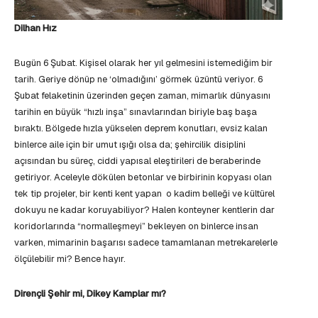
Dilhan Hız
Bugün 6 Şubat. Kişisel olarak her yıl gelmesini istemediğim bir
tarih. Geriye dönüp ne ‘olmadığını’ görmek üzüntü veriyor. 6
Şubat felaketinin üzerinden geçen zaman, mimarlık dünyasını
tarihin en büyük “hızlı inşa” sınavlarından biriyle baş başa
bıraktı. Bölgede hızla yükselen deprem konutları, evsiz kalan
binlerce aile için bir umut ışığı olsa da; şehircilik disiplini
açısından bu süreç, ciddi yapısal eleştirileri de beraberinde
getiriyor. Aceleyle dökülen betonlar ve birbirinin kopyası olan
tek tip projeler, bir kenti kent yapan o kadim belleği ve kültürel
dokuyu ne kadar koruyabiliyor? Halen konteyner kentlerin dar
koridorlarında “normalleşmeyi” bekleyen on binlerce insan
varken, mimarinin başarısı sadece tamamlanan metrekarelerle
ölçülebilir mi? Bence hayır.
Dirençli Şehir mi, Dikey Kamplar mı?