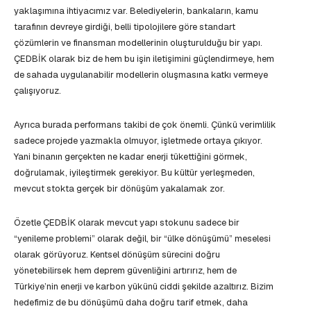
yaklaşımına ihtiyacımız var. Belediyelerin, bankaların, kamu
tarafının devreye girdiği, belli tipolojilere göre standart
çözümlerin ve finansman modellerinin oluşturulduğu bir yapı.
ÇEDBİK olarak biz de hem bu işin iletişimini güçlendirmeye, hem
de sahada uygulanabilir modellerin oluşmasına katkı vermeye
çalışıyoruz.
Ayrıca burada performans takibi de çok önemli. Çünkü verimlilik
sadece projede yazmakla olmuyor, işletmede ortaya çıkıyor.
Yani binanın gerçekten ne kadar enerji tükettiğini görmek,
doğrulamak, iyileştirmek gerekiyor. Bu kültür yerleşmeden,
mevcut stokta gerçek bir dönüşüm yakalamak zor.
Özetle ÇEDBİK olarak mevcut yapı stokunu sadece bir
“yenileme problemi” olarak değil, bir “ülke dönüşümü” meselesi
olarak görüyoruz. Kentsel dönüşüm sürecini doğru
yönetebilirsek hem deprem güvenliğini artırırız, hem de
Türkiye’nin enerji ve karbon yükünü ciddi şekilde azaltırız. Bizim
hedefimiz de bu dönüşümü daha doğru tarif etmek, daha