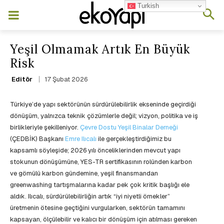
Turkish
Yeşil Olmamak Artık En Büyük
Risk
17 Şubat 2026
Editör
Türkiye’de yapı sektörünün sürdürülebilirlik ekseninde geçirdiği
dönüşüm, yalnızca teknik çözümlerle değil; vizyon, politika ve iş
birlikleriyle şekilleniyor.
Çevre Dostu Yeşil Binalar Derneği
(ÇEDBİK) Başkanı
Emre Ilıcalı
ile gerçekleştirdiğimiz bu
kapsamlı söyleşide; 2026 yılı önceliklerinden mevcut yapı
stokunun dönüşümüne, YES-TR sertifikasının rolünden karbon
ve gömülü karbon gündemine, yeşil finansmandan
greenwashing tartışmalarına kadar pek çok kritik başlığı ele
aldık. Ilıcalı, sürdürülebilirliğin artık “iyi niyetli örnekler”
üretmenin ötesine geçtiğini vurgularken, sektörün tamamını
kapsayan, ölçülebilir ve kalıcı bir dönüşüm için atılması gereken