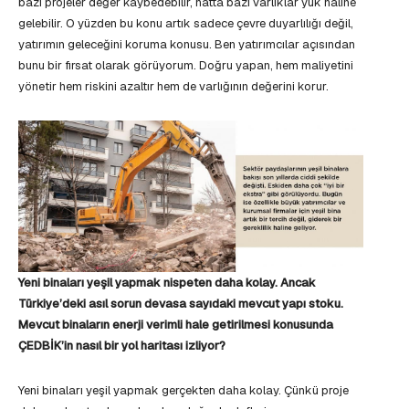
bazı projeler değer kaybedebilir, hatta bazı varlıklar yük haline
gelebilir. O yüzden bu konu artık sadece çevre duyarlılığı değil,
yatırımın geleceğini koruma konusu. Ben yatırımcılar açısından
bunu bir fırsat olarak görüyorum. Doğru yapan, hem maliyetini
yönetir hem riskini azaltır hem de varlığının değerini korur.
Yeni binaları yeşil yapmak nispeten daha kolay. Ancak
Türkiye’deki asıl sorun devasa sayıdaki mevcut yapı stoku.
Mevcut binaların enerji verimli hale getirilmesi konusunda
ÇEDBİK’in nasıl bir yol haritası izliyor?
Yeni binaları yeşil yapmak gerçekten daha kolay. Çünkü proje