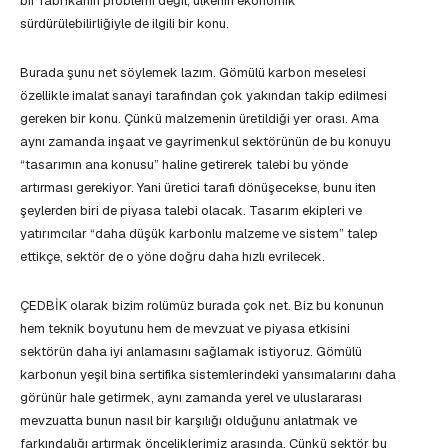
bir fabrikanın problemi değil, ülkenin ekonomik
sürdürülebilirliğiyle de ilgili bir konu.
Burada şunu net söylemek lazım. Gömülü karbon meselesi
özellikle imalat sanayi tarafından çok yakından takip edilmesi
gereken bir konu. Çünkü malzemenin üretildiği yer orası. Ama
aynı zamanda inşaat ve gayrimenkul sektörünün de bu konuyu
“tasarımın ana konusu” haline getirerek talebi bu yönde
artırması gerekiyor. Yani üretici tarafı dönüşecekse, bunu iten
şeylerden biri de piyasa talebi olacak. Tasarım ekipleri ve
yatırımcılar “daha düşük karbonlu malzeme ve sistem” talep
ettikçe, sektör de o yöne doğru daha hızlı evrilecek.
ÇEDBİK olarak bizim rolümüz burada çok net. Biz bu konunun
hem teknik boyutunu hem de mevzuat ve piyasa etkisini
sektörün daha iyi anlamasını sağlamak istiyoruz. Gömülü
karbonun yeşil bina sertifika sistemlerindeki yansımalarını daha
görünür hale getirmek, aynı zamanda yerel ve uluslararası
mevzuatta bunun nasıl bir karşılığı olduğunu anlatmak ve
farkındalığı artırmak önceliklerimiz arasında. Çünkü sektör bu