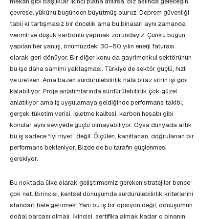
mekân gibi başlıklar ikinci plana atılırsa, biz aslında geleceğin
çevresel yükünü bugünden büyütmüş oluruz. Deprem güvenliği
tabii ki tartışmasız bir öncelik ama bu binaları aynı zamanda
verimli ve düşük karbonlu yapmak zorundayız. Çünkü bugün
yapılan her yanlış, önümüzdeki 30–50 yılın enerji faturası
olarak geri dönüyor. Bir diğer konu da gayrimenkul sektörünün
bu işe daha samimi yaklaşması. Türkiye’de sektör güçlü, hızlı
ve üretken. Ama bazen sürdürülebilirlik hâlâ biraz vitrin işi gibi
kalabiliyor. Proje anlatımlarında sürdürülebilirlik çok güzel
anlatılıyor ama iş uygulamaya geldiğinde performans takibi,
gerçek tüketim verisi, işletme kalitesi, karbon hesabı gibi
konular aynı seviyede güçlü olmayabiliyor. Oysa dünyada artık
bu iş sadece “iyi niyet” değil. Ölçülen, kanıtlanan, doğrulanan bir
performans bekleniyor. Bizde de bu tarafın güçlenmesi
gerekiyor.
Bu noktada ülke olarak geliştirmemiz gereken stratejiler bence
çok net. Birincisi, kentsel dönüşümde sürdürülebilirlik kriterlerini
standart hale getirmek. Yani bu iş bir opsiyon değil, dönüşümün
doğal parçası olmalı. İkincisi, sertifika almak kadar o binanın