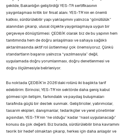
şekilde, Bakanlığın geliştirdiği YES-TR sertifikasının
yaygınlaşması kritik bir fırsat alanı. YES-TR’nin en önemli
katkısı, sürdürülebilir yapı yaklaşımını yalnızca “gönüllülük”
alanından çıkarıp, ulusal ölçekte yaygınlaşmaya uygun bir
çerçeveye dönüştürmesi. ÇEDBİK olarak biz de bu yapının hem
tanıtımında hem de doğru anlaşılması ve sahaya sağlıklı
aktarılmasında aktif rol üstlenmeyi çok önemsiyoruz. Çünkü
standartların başarısı yalnızca “yazılmasıyla” değil,
uygulamada doğru yorumlanması, doğru denetlenmesi ve
doğru ölçülmesiyle belirleniyor.
Bu noktada ÇEDBİK’in 2026’daki rolünü iki başlıkta tarif
edebilirim: Birincisi, YES-TR’nin sektörde daha geniş kabul
görmesi için iletişim, farkındalık ve paydaş buluşmaları
tarafında güçlü bir destek sunmak. Geliştiriciler, yatırımcılar,
tasarım ekipleri, danışmanlar, tedarikçiler ve yerel yönetimler
açısından, YES-TR’nin “ne olduğu” kadar “nasıl uygulanacağı”
konusu da çok değerli. Biz burada, sürdürülebilir bina kavramını
teorik bir hedef olmaktan çıkarıp, herkes için daha anlaşılır ve