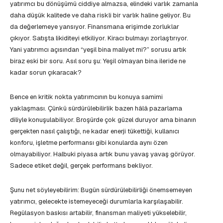
yatırımcı bu dönüşümü ciddiye almazsa, elindeki varlık zamanla
daha düşük kalitede ve daha riskli bir varlık haline geliyor. Bu
da değerlemeye yansıyor. Finansmana erişimde zorluklar
çıkıyor. Satışta likiditeyi etkiliyor. Kiracı bulmayı zorlaştırıyor.
Yani yatırımcı açısından “yeşil bina maliyet mi?” sorusu artık
biraz eski bir soru. Asıl soru şu: Yeşil olmayan bina ileride ne
kadar sorun çıkaracak?
Bence en kritik nokta yatırımcının bu konuya samimi
yaklaşması. Çünkü sürdürülebilirlik bazen hâlâ pazarlama
diliyle konuşulabiliyor. Broşürde çok güzel duruyor ama binanın
gerçekten nasıl çalıştığı, ne kadar enerji tükettiği, kullanıcı
konforu, işletme performansı gibi konularda aynı özen
olmayabiliyor. Halbuki piyasa artık bunu yavaş yavaş görüyor.
Sadece etiket değil, gerçek performans bekliyor.
Şunu net söyleyebilirim: Bugün sürdürülebilirliği önemsemeyen
yatırımcı, gelecekte istemeyeceği durumlarla karşılaşabilir.
Regülasyon baskısı artabilir, finansman maliyeti yükselebilir,