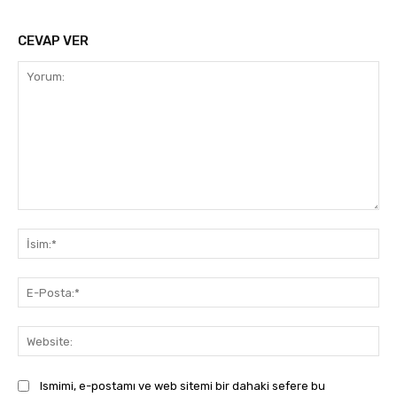
CEVAP VER
Yorum:
İsi
E-
Pos
Web
Ismimi, e-postamı ve web sitemi bir dahaki sefere bu