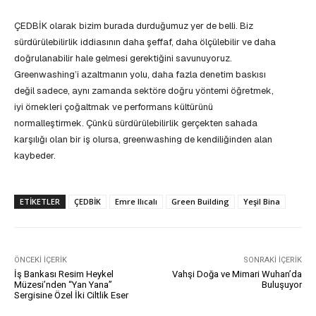
ÇEDBİK olarak bizim burada durduğumuz yer de belli. Biz
sürdürülebilirlik iddiasının daha şeffaf, daha ölçülebilir ve daha
doğrulanabilir hale gelmesi gerektiğini savunuyoruz.
Greenwashing’i azaltmanın yolu, daha fazla denetim baskısı
değil sadece, aynı zamanda sektöre doğru yöntemi öğretmek,
iyi örnekleri çoğaltmak ve performans kültürünü
normalleştirmek. Çünkü sürdürülebilirlik gerçekten sahada
karşılığı olan bir iş olursa, greenwashing de kendiliğinden alan
kaybeder.
ETIKETLER
ÇEDBİK
Emre Ilıcalı
Green Building
Yeşil Bina
ÖNCEKI İÇERIK
SONRAKI İÇERIK
İş Bankası Resim Heykel
Vahşi Doğa ve Mimari Wuhan’da
Müzesi’nden “Yan Yana”
Buluşuyor
Sergisine Özel İki Ciltlik Eser