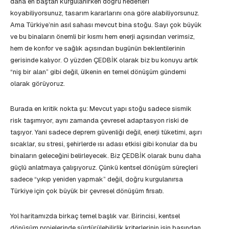
daha en baştan kurgulanırken doğru hedefleri
koyabiliyorsunuz, tasarım kararlarını ona göre alabiliyorsunuz.
Ama Türkiye’nin asıl sahası mevcut bina stoğu. Sayı çok büyük
ve bu binaların önemli bir kısmı hem enerji açısından verimsiz,
hem de konfor ve sağlık açısından bugünün beklentilerinin
gerisinde kalıyor. O yüzden ÇEDBİK olarak biz bu konuyu artık
“niş bir alan” gibi değil, ülkenin en temel dönüşüm gündemi
olarak görüyoruz.
Burada en kritik nokta şu: Mevcut yapı stoğu sadece sismik
risk taşımıyor, aynı zamanda çevresel adaptasyon riski de
taşıyor. Yani sadece deprem güvenliği değil, enerji tüketimi, aşırı
sıcaklar, su stresi, şehirlerde ısı adası etkisi gibi konular da bu
binaların geleceğini belirleyecek. Biz ÇEDBİK olarak bunu daha
güçlü anlatmaya çalışıyoruz. Çünkü kentsel dönüşüm süreçleri
sadece “yıkıp yeniden yapmak” değil, doğru kurgulanırsa
Türkiye için çok büyük bir çevresel dönüşüm fırsatı.
Yol haritamızda birkaç temel başlık var. Birincisi, kentsel
dönüşüm projelerinde sürdürülebilirlik kriterlerinin işin başından