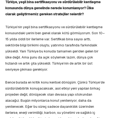
Türkiye, yeşil bina sertifikasyonu ve sürdürülebilir kentleşme
konusunda dünya genelinde nerede konumlanıyor? Ülke
olarak geliştirmemiz gereken stratejiler nelerdir?
Türkiye’nin yeşil bina sertifikasyonu ve sürdürülebilir kentleşme
konusundaki yerini ben genel olarak kötü görmüyorum. Son 10–
15 yılda ciddi bir ilerleme var. Sertifikalı bina sayısı arttı,
sektörde bilgi birikimi oluştu, yatırımcı tarafında farkındalık
yükseldi. Yani Türkiye bu konuda tamamen geriden gelen bir
ülke değil. Ama şunu da açık söylemek lazım, dünya çok
hızlandı ve artık çıta yükseldi. Türkiye’nin de artık bir üst
seviyeye çıkması gerekiyor.
Bence burada en kritik konu kentsel dönüşüm. Çünkü Türkiye’de
sürdürülebilirlik konuşacaksak, asıl etkiyi yeni yapılan birkaç
projeden değil, dönüşecek olan devasa yapı stokundan
alacağız. Bugün milyonlarca konut yenileniyor, daha da
yenilenecek. Eğer bu süreç sadece dayanıklılık üzerinden
ilerlerse, enerji verimliliği, karbon, su yönetimi ve sağlıklı iç