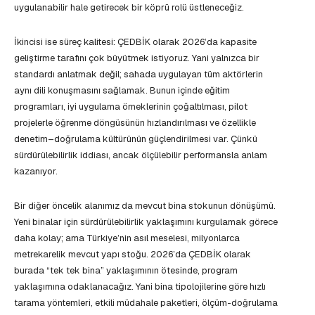
uygulanabilir hale getirecek bir köprü rolü üstleneceğiz.
İkincisi ise süreç kalitesi: ÇEDBİK olarak 2026’da kapasite
geliştirme tarafını çok büyütmek istiyoruz. Yani yalnızca bir
standardı anlatmak değil; sahada uygulayan tüm aktörlerin
aynı dili konuşmasını sağlamak. Bunun içinde eğitim
programları, iyi uygulama örneklerinin çoğaltılması, pilot
projelerle öğrenme döngüsünün hızlandırılması ve özellikle
denetim–doğrulama kültürünün güçlendirilmesi var. Çünkü
sürdürülebilirlik iddiası, ancak ölçülebilir performansla anlam
kazanıyor.
Bir diğer öncelik alanımız da mevcut bina stokunun dönüşümü.
Yeni binalar için sürdürülebilirlik yaklaşımını kurgulamak görece
daha kolay; ama Türkiye’nin asıl meselesi, milyonlarca
metrekarelik mevcut yapı stoğu. 2026’da ÇEDBİK olarak
burada “tek tek bina” yaklaşımının ötesinde, program
yaklaşımına odaklanacağız. Yani bina tipolojilerine göre hızlı
tarama yöntemleri, etkili müdahale paketleri, ölçüm-doğrulama