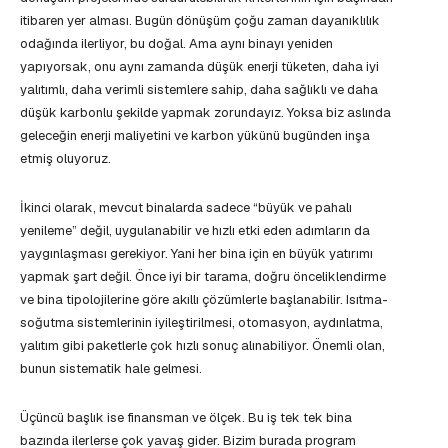
itibaren yer alması. Bugün dönüşüm çoğu zaman dayanıklılık
odağında ilerliyor, bu doğal. Ama aynı binayı yeniden
yapıyorsak, onu aynı zamanda düşük enerji tüketen, daha iyi
yalıtımlı, daha verimli sistemlere sahip, daha sağlıklı ve daha
düşük karbonlu şekilde yapmak zorundayız. Yoksa biz aslında
geleceğin enerji maliyetini ve karbon yükünü bugünden inşa
etmiş oluyoruz.
İkinci olarak, mevcut binalarda sadece “büyük ve pahalı
yenileme” değil, uygulanabilir ve hızlı etki eden adımların da
yaygınlaşması gerekiyor. Yani her bina için en büyük yatırımı
yapmak şart değil. Önce iyi bir tarama, doğru önceliklendirme
ve bina tipolojilerine göre akıllı çözümlerle başlanabilir. Isıtma-
soğutma sistemlerinin iyileştirilmesi, otomasyon, aydınlatma,
yalıtım gibi paketlerle çok hızlı sonuç alınabiliyor. Önemli olan,
bunun sistematik hale gelmesi.
Üçüncü başlık ise finansman ve ölçek. Bu iş tek tek bina
bazında ilerlerse çok yavaş gider. Bizim burada program