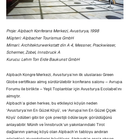
Proje: Alpbach Konferans Merkezi, Avusturya, 1998
Müşteri: Alpbacher Tourismus GmbH
Mimari: Architekturwerkstatt din A 4, Messner, Prackwieser,
Schermer, Zobel, Innsbruck A
Kurucu: Lehm Ton Erde Baukunst GmbH
Alpbach Kongre Merkezi, Avusturya’nın ilk uluslarası Green
Globe sertifikası almış sürdürülebilir konferans salonu – Avrupa
Forumu ile birlikte – Yeşil Toplantılar için Avusturya Ecolabel’ını
almıştır.
Alpbach’a giden herkes, bu etkileyici köyün neden
‘Avusturya’nın En Güzel Köyü’, ve ‘Avrupa’nın En Güzel Çiçek
Köyü’ ödülleri gibi bir çok prestijli ödüle layık görüldüğünü
anlayabilir. Münih ve İnnsbruck’un yakınlarındaki Tirol
dağlarının yamaç köyü olan Alpbach’ın tabloyu andıran
görüntüsü ziyaretçilerini büyülüyor. Alpbach’ın eşsiz ahşap