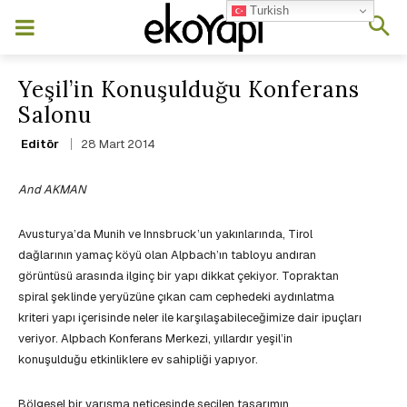
Turkish
Yeşil’in Konuşulduğu Konferans
Salonu
28 Mart 2014
Editör
And AKMAN
Avusturya’da Munih ve Innsbruck’un yakınlarında, Tirol
dağlarının yamaç köyü olan Alpbach’ın tabloyu andıran
görüntüsü arasında ilginç bir yapı dikkat çekiyor. Topraktan
spiral şeklinde yeryüzüne çıkan cam cephedeki aydınlatma
kriteri yapı içerisinde neler ile karşılaşabileceğimize dair ipuçları
veriyor. Alpbach Konferans Merkezi, yıllardır yeşil’in
konuşulduğu etkinliklere ev sahipliği yapıyor.
Bölgesel bir yarışma neticesinde seçilen tasarımın