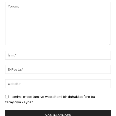
Yorum:
İsi
E-
Pos
Web
Ismimi, e-postamı ve web sitemi bir dahaki sefere bu
tarayıcıya kaydet.