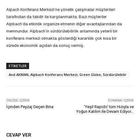
Alpach Konferans Merkezi’ne yönelik çalışmalar müşterileri
tarafından da takdir ile karşılanmakta. Bazı müşteriler
Alpbach’da etkinlik organize etmenin diğer avantajlarından da
memnundur. Alpbach’in sürdürülebilirlik anlamında yeterli bir
konferans merkezi olmakta gösterdiği kararlılık çok kısa bir
sürede ekonomik açıdan da sonuç vermiş.
ETIKETLER
And AKMAN, Alpbach Konferans Merkezi, Green Globe, Sürdürülebilir
ÖNCEKI İÇERIK
SONRAKI İÇERIK
İçinden Peyzaj Geçen Bina
‘Yeşil Rapido’ tüm Hızıyla ve
Yoğun Katılım ile Devam Ediyor…
CEVAP VER