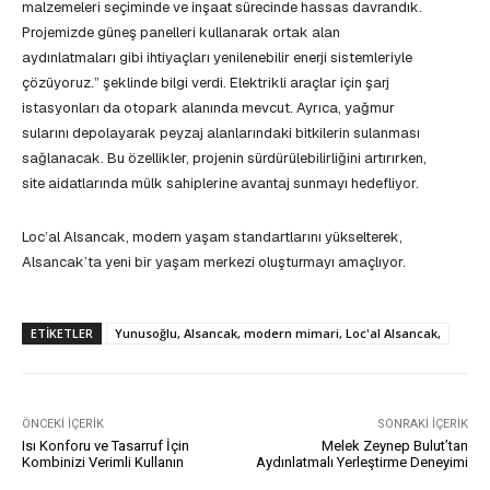
malzemeleri seçiminde ve inşaat sürecinde hassas davrandık.
Projemizde güneş panelleri kullanarak ortak alan
aydınlatmaları gibi ihtiyaçları yenilenebilir enerji sistemleriyle
çözüyoruz.” şeklinde bilgi verdi. Elektrikli araçlar için şarj
istasyonları da otopark alanında mevcut. Ayrıca, yağmur
sularını depolayarak peyzaj alanlarındaki bitkilerin sulanması
sağlanacak. Bu özellikler, projenin sürdürülebilirliğini artırırken,
site aidatlarında mülk sahiplerine avantaj sunmayı hedefliyor.
Loc’al Alsancak, modern yaşam standartlarını yükselterek,
Alsancak’ta yeni bir yaşam merkezi oluşturmayı amaçlıyor.
ETIKETLER
Yunusoğlu, Alsancak, modern mimari, Loc'al Alsancak,
ÖNCEKI İÇERIK
SONRAKI İÇERIK
Isı Konforu ve Tasarruf İçin
Melek Zeynep Bulut’tan
Kombinizi Verimli Kullanın
Aydınlatmalı Yerleştirme Deneyimi