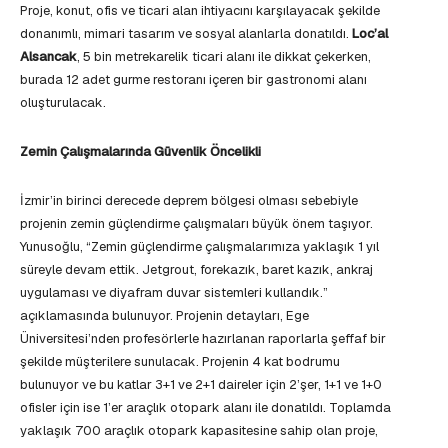
Proje, konut, ofis ve ticari alan ihtiyacını karşılayacak şekilde
donanımlı, mimari tasarım ve sosyal alanlarla donatıldı.
Loc’al
Alsancak
, 5 bin metrekarelik ticari alanı ile dikkat çekerken,
burada 12 adet gurme restoranı içeren bir gastronomi alanı
oluşturulacak.
Zemin Çalışmalarında Güvenlik Öncelikli
İzmir’in birinci derecede deprem bölgesi olması sebebiyle
projenin zemin güçlendirme çalışmaları büyük önem taşıyor.
Yunusoğlu, “Zemin güçlendirme çalışmalarımıza yaklaşık 1 yıl
süreyle devam ettik. Jetgrout, forekazık, baret kazık, ankraj
uygulaması ve diyafram duvar sistemleri kullandık.”
açıklamasında bulunuyor. Projenin detayları, Ege
Üniversitesi’nden profesörlerle hazırlanan raporlarla şeffaf bir
şekilde müşterilere sunulacak. Projenin 4 kat bodrumu
bulunuyor ve bu katlar 3+1 ve 2+1 daireler için 2’şer, 1+1 ve 1+0
ofisler için ise 1’er araçlık otopark alanı ile donatıldı. Toplamda
yaklaşık 700 araçlık otopark kapasitesine sahip olan proje,