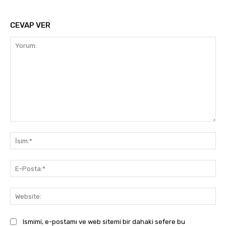
CEVAP VER
Yorum:
İsi
E-
Pos
Web
Ismimi, e-postamı ve web sitemi bir dahaki sefere bu