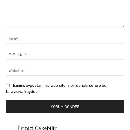
Yorum:
İsi
E-
Pos
Web
Ismimi, e-postamı ve web sitemi bir dahaki sefere bu
tarayıcıya kaydet.
İlginizi Çekebilir