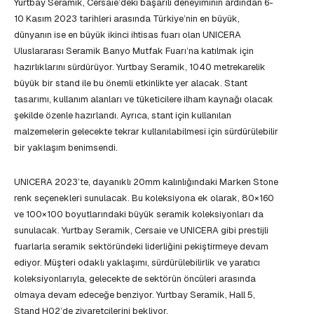
Yurtbay Seramik, Cersaie’deki başarılı deneyiminin ardından 6-
10 Kasım 2023 tarihleri arasında Türkiye’nin en büyük,
dünyanın ise en büyük ikinci ihtisas fuarı olan UNICERA
Uluslararası Seramik Banyo Mutfak Fuarı’na katılmak için
hazırlıklarını sürdürüyor. Yurtbay Seramik, 1040 metrekarelik
büyük bir stand ile bu önemli etkinlikte yer alacak. Stant
tasarımı, kullanım alanları ve tüketicilere ilham kaynağı olacak
şekilde özenle hazırlandı. Ayrıca, stant için kullanılan
malzemelerin gelecekte tekrar kullanılabilmesi için sürdürülebilir
bir yaklaşım benimsendi.
UNICERA 2023’te, dayanıklı 20mm kalınlığındaki Marken Stone
renk seçenekleri sunulacak. Bu koleksiyona ek olarak, 80×160
ve 100×100 boyutlarındaki büyük seramik koleksiyonları da
sunulacak. Yurtbay Seramik, Cersaie ve UNICERA gibi prestijli
fuarlarla seramik sektöründeki liderliğini pekiştirmeye devam
ediyor. Müşteri odaklı yaklaşımı, sürdürülebilirlik ve yaratıcı
koleksiyonlarıyla, gelecekte de sektörün öncüleri arasında
olmaya devam edeceğe benziyor. Yurtbay Seramik, Hall 5,
Stand H02’de ziyaretçilerini bekliyor.