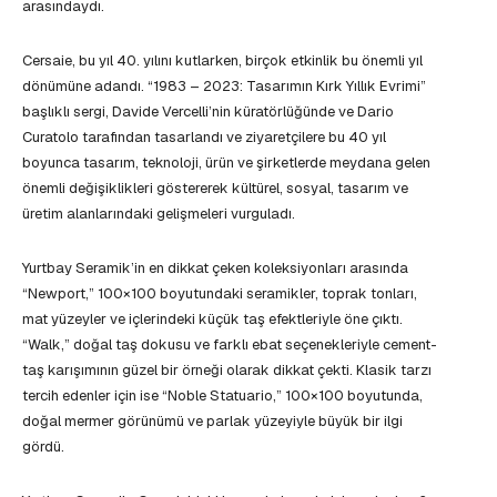
arasındaydı.
Cersaie, bu yıl 40. yılını kutlarken, birçok etkinlik bu önemli yıl
dönümüne adandı. “1983 – 2023: Tasarımın Kırk Yıllık Evrimi”
başlıklı sergi, Davide Vercelli’nin küratörlüğünde ve Dario
Curatolo tarafından tasarlandı ve ziyaretçilere bu 40 yıl
boyunca tasarım, teknoloji, ürün ve şirketlerde meydana gelen
önemli değişiklikleri göstererek kültürel, sosyal, tasarım ve
üretim alanlarındaki gelişmeleri vurguladı.
Yurtbay Seramik’in en dikkat çeken koleksiyonları arasında
“Newport,” 100×100 boyutundaki seramikler, toprak tonları,
mat yüzeyler ve içlerindeki küçük taş efektleriyle öne çıktı.
“Walk,” doğal taş dokusu ve farklı ebat seçenekleriyle cement-
taş karışımının güzel bir örneği olarak dikkat çekti. Klasik tarzı
tercih edenler için ise “Noble Statuario,” 100×100 boyutunda,
doğal mermer görünümü ve parlak yüzeyiyle büyük bir ilgi
gördü.