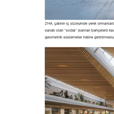
ZHA, çatının iç yüzeyinde yerel ormanla
sanatı olan “sodai” (saman bahçeleri) kav
geometrik süslemeler hâline getirilmesiyl