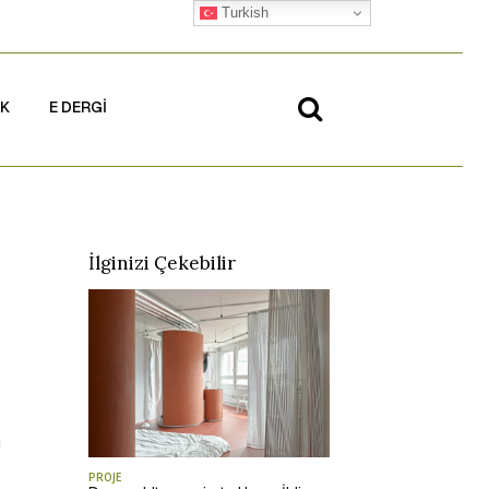
Turkish
İK
E DERGİ
İlginizi Çekebilir
ı
PROJE