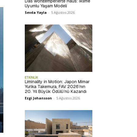
Das wohltemperierte Haus: İklime
Uyumlu Yaşam Modeli
Sevda Yayla
-
5 Ağustos 2026
ETKİNLİK
Liminality in Motion: Japon Mimar
Yurika Takemura, FAV 2026’nın
20. Yıl Büyük Ödülü’nü Kazandı
Ezgi Johansson
-
5 Ağustos 2026