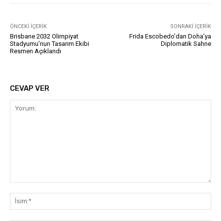
ÖNCEKI İÇERIK
SONRAKI İÇERIK
Brisbane 2032 Olimpiyat
Frida Escobedo’dan Doha’ya
Stadyumu’nun Tasarım Ekibi
Diplomatik Sahne
Resmen Açıklandı
CEVAP VER
Yorum:
İsi