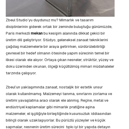
Zbeul Studio’yu duydunuz mu? Mimarlık ve tasarım
disiplinlerinin giderek ortak bir zeminde buluştuğu günümüzde,
Paris merkezli
mekan
bu kesişim alanında dikkat çekici bir
üretim dili geliştiriyor. Stüdyo, geleneksel zanaat tekniklerini
çağdaş malzemelerle bir araya getirirken, sürdürülebilirliği
çevresel bir hedef olmanın ötesinde yapım sürecinin temel bir
ilkesi olarak ele alıyor. Ortaya çıkan nesneler; strüktür, yüzey ve
doku üzerinden okunan, ölçeği küçültülmüş mimari müdahaleler
tarzında çalışıyor.
Zbeul’un yaklaşımında zanaat, nostaljik bir estetik unsur
olarak kullanılmamış. Malzemeyi tanıma, sınırlarını zorlama ve
üretimi yavaşlatma aracı olarak ele alınmış. Reçine, metal ve
endüstriyel kaplamalar gibi mimarlık pratiğine aşina
malzemeler, el işçiliğiyle birleştiğinde kusursuzluk iddiasından
bilinçli olarak uzaklaşıyorlar. Bu pürüzlü yüzeyler ve küçük
sapmalar, nesnenin üretim sürecini tıpkı iyi bir yapıda detayın