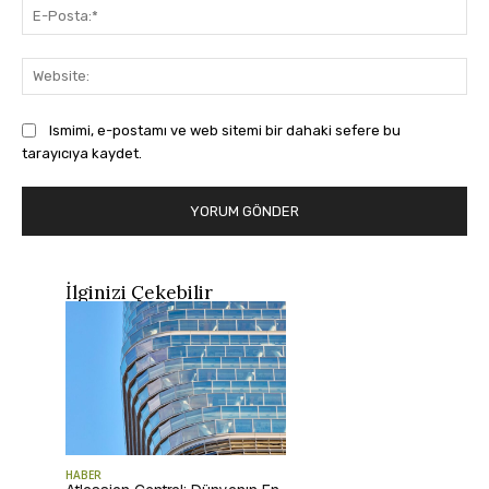
E-
Pos
Web
Ismimi, e-postamı ve web sitemi bir dahaki sefere bu
tarayıcıya kaydet.
İlginizi Çekebilir
HABER