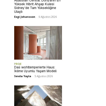
Atlassian Central: Dünyanın En
Yüksek Hibrit Ahşap Kulesi
Sidney’de Tam Yüksekliğine
Ulaştı
Ezgi Johansson
-
6 Ağustos 2026
PROJE
Das wohltemperierte Haus:
İklime Uyumlu Yaşam Modeli
Sevda Yayla
-
5 Ağustos 2026