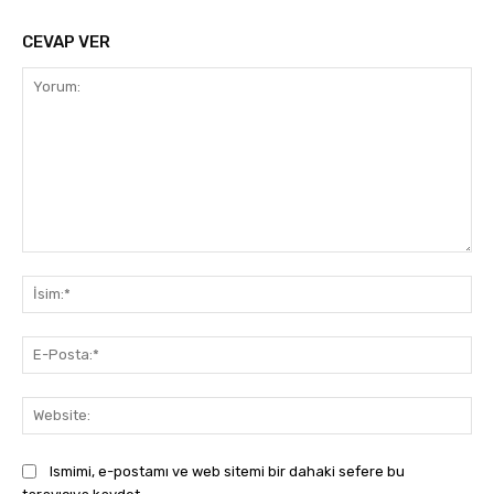
CEVAP VER
Yorum:
İsi
E-
Pos
Web
Ismimi, e-postamı ve web sitemi bir dahaki sefere bu