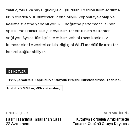
Yenilik, zekâ ve hayal gücüyle oluşturulan Toshiba iklimlendirme
ürünlerinden VRF sistemleri, daha büyük kapasiteye sahip ve
kesintisiz ısıtma yapabiliyor. A++ soğutma performansı sunan
split klima ürünleri ise yıl boyu hem tasarruf hem de konfor
sağlıyor. Ayrıca tüm iç üniteler hem kablolu hem kablosuz
kumandalar ile kontrol edilebildiği gibi Wi-Fi modülü ile uzaktan
kontrol sağlanabiliyor.
ETIKETLER
1915 Çanakkale Köprüsü ve Otoyolu Projesi, iklimlendirme, Toshiba,
Toshiba SMMS-u, VRF sistemleri,
ÖNCEKI İÇERIK
SONRAKI İÇERIK
Pasif Tasarımla Tasarlanan Casa
Kütahya Porselen Ambiente’de
22 Avellaners
Tasarım Gücünü Ortaya Koyacak