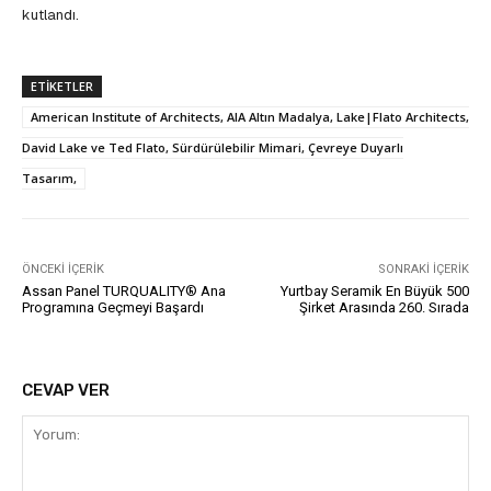
kutlandı.
ETIKETLER
American Institute of Architects, AIA Altın Madalya, Lake|Flato Architects,
David Lake ve Ted Flato, Sürdürülebilir Mimari, Çevreye Duyarlı
Tasarım,
ÖNCEKI İÇERIK
SONRAKI İÇERIK
Assan Panel TURQUALITY® Ana
Yurtbay Seramik En Büyük 500
Programına Geçmeyi Başardı
Şirket Arasında 260. Sırada
CEVAP VER