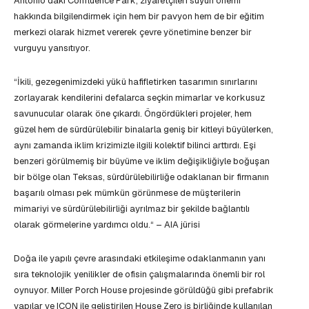
Antonio’daki Confluence Park, ziyaretçileri suyun önemi
hakkında bilgilendirmek için hem bir pavyon hem de bir eğitim
merkezi olarak hizmet vererek çevre yönetimine benzer bir
vurguyu yansıtıyor.
“İkili, gezegenimizdeki yükü hafifletirken tasarımın sınırlarını
zorlayarak kendilerini defalarca seçkin mimarlar ve korkusuz
savunucular olarak öne çıkardı. Öngördükleri projeler, hem
güzel hem de sürdürülebilir binalarla geniş bir kitleyi büyülerken,
aynı zamanda iklim krizimizle ilgili kolektif bilinci arttırdı. Eşi
benzeri görülmemiş bir büyüme ve iklim değişikliğiyle boğuşan
bir bölge olan Teksas, sürdürülebilirliğe odaklanan bir firmanın
başarılı olması pek mümkün görünmese de müşterilerin
mimariyi ve sürdürülebilirliği ayrılmaz bir şekilde bağlantılı
olarak görmelerine yardımcı oldu.“ – AIA jürisi
Doğa ile yapılı çevre arasındaki etkileşime odaklanmanın yanı
sıra teknolojik yenilikler de ofisin çalışmalarında önemli bir rol
oynuyor. Miller Porch House projesinde görüldüğü gibi prefabrik
yapılar ve ICON ile geliştirilen House Zero iş birliğinde kullanılan