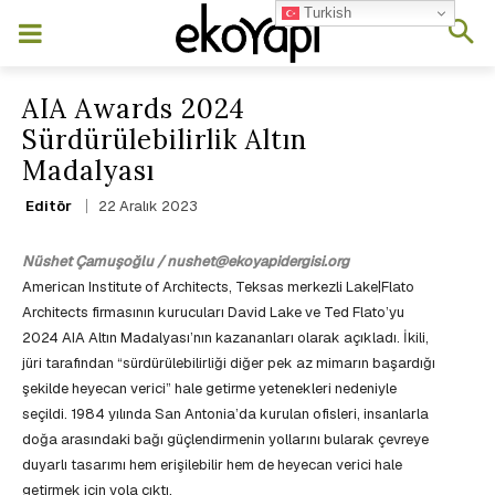
Turkish
AIA Awards 2024
Sürdürülebilirlik Altın
Madalyası
22 Aralık 2023
Editör
Nüshet Çamuşoğlu / nushet@ekoyapidergisi.org
American Institute of Architects, Teksas merkezli Lake|Flato
Architects firmasının kurucuları David Lake ve Ted Flato’yu
2024 AIA Altın Madalyası’nın kazananları olarak açıkladı. İkili,
jüri tarafından “sürdürülebilirliği diğer pek az mimarın başardığı
şekilde heyecan verici” hale getirme yetenekleri nedeniyle
seçildi. 1984 yılında San Antonia’da kurulan ofisleri, insanlarla
doğa arasındaki bağı güçlendirmenin yollarını bularak çevreye
duyarlı tasarımı hem erişilebilir hem de heyecan verici hale
getirmek için yola çıktı.