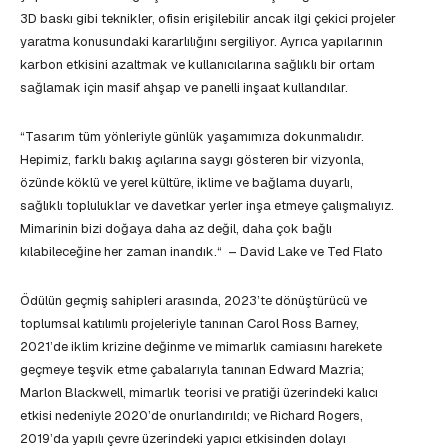
3D baskı gibi teknikler, ofisin erişilebilir ancak ilgi çekici projeler
yaratma konusundaki kararlılığını sergiliyor. Ayrıca yapılarının
karbon etkisini azaltmak ve kullanıcılarına sağlıklı bir ortam
sağlamak için masif ahşap ve panelli inşaat kullandılar.
“Tasarım tüm yönleriyle günlük yaşamımıza dokunmalıdır.
Hepimiz, farklı bakış açılarına saygı gösteren bir vizyonla,
özünde köklü ve yerel kültüre, iklime ve bağlama duyarlı,
sağlıklı topluluklar ve davetkar yerler inşa etmeye çalışmalıyız.
Mimarinin bizi doğaya daha az değil, daha çok bağlı
kılabileceğine her zaman inandık.“ – David Lake ve Ted Flato
Ödülün geçmiş sahipleri arasında, 2023’te dönüştürücü ve
toplumsal katılımlı projeleriyle tanınan Carol Ross Barney,
2021’de iklim krizine değinme ve mimarlık camiasını harekete
geçmeye teşvik etme çabalarıyla tanınan Edward Mazria;
Marlon Blackwell, mimarlık teorisi ve pratiği üzerindeki kalıcı
etkisi nedeniyle 2020’de onurlandırıldı; ve Richard Rogers,
2019’da yapılı çevre üzerindeki yapıcı etkisinden dolayı