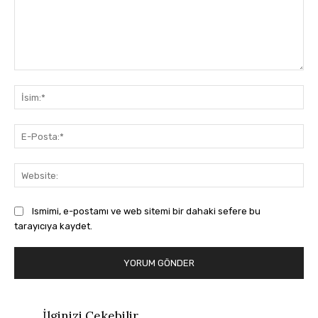
Yorum:
İsi
E-
Pos
Web
Ismimi, e-postamı ve web sitemi bir dahaki sefere bu
tarayıcıya kaydet.
İlginizi Çekebilir